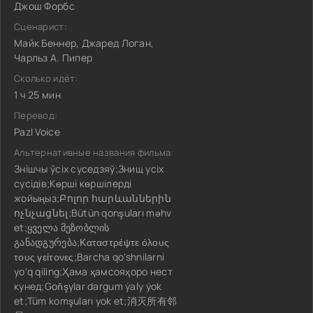
Джош Форбс
Сценарист:
Майк Беннер, Джаред Логан,
Чарльз А. Пипер
Сколько идёт:
1 ч 25 мин
Перевод:
Pazl Voice
Альтернативные названия фильма:
Знішчы ўсіх суседзяў;Знищ усіх
сусідів;Көрші көршілерді
жойыңыз;Բոլոր հարևաններին
ոչնչացնել;Bütün qonşuları məhv
et;ყველა მეზობლის
განადგურება;Καταστρέψτε όλους
τους γείτονες;Barcha qo'shnilarni
yo'q qiling;Ҳама ҳамсояҳоро нест
кунед;Goňşylar dargum ýaly ýok
et;Tüm komşuları yok et;消灭所有邻