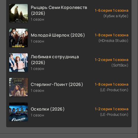
Рыцарь Семи Королевств
1-6 серия 1 сезона
(2026)
(Кубик в Кубе)
1 сезон
Молодой Шерлок (2026)
1-8 серия 1 сезона
(HDrezka Studio)
1 сезон
Любимая сотрудница
1-2 серия 1 сезона
(2026)
(SoftBox)
1 сезон
Стерлинг-Поинт (2026)
1-8 серия 1 сезона
(LE-Production)
1 сезон
Осколки (2026)
1-2 серия 1 сезона
(LE-Production)
1 сезон