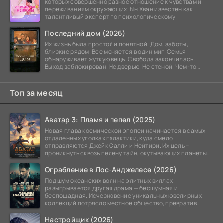
которых совершенно разное отношение к чувствам и
переживаниям окружающих. Ын Хван известен как
талантливый эксперт по психологическому
Последний дом (2026)
Их жизнь была простой и понятной. Дом, заботы,
близкие рядом. Все меняется в один миг. Семья
обнаруживает жуткую вещь. Свобода закончилась.
Выход заблокирован. Не дверью. Не стеной. Чем-то
невидимым.
Топ за месяц
Аватар 3: Пламя и пепел (2025)
Новая глава космической эпопеи начинается в самых
отдаленных уголках галактики, куда смело
отправляются Джейк Салли и Нейтири. Их цель –
проникнуть сквозь пелену тайн, окутывающих планеты
системы
Ограбление в Лос-Анджелесе (2026)
Под шум океанских волн на элитных виллах
разыгрывается другая драма — бесшумная и
беспощадная. Исчезновение уникальных ювелирных
коллекций потрясло местное общество, превратив
побережье из курорта в
Настройщик (2026)