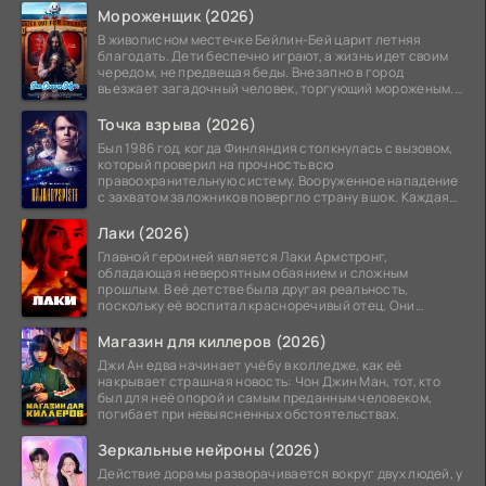
Мороженщик (2026)
В живописном местечке Бейлин-Бей царит летняя
благодать. Дети беспечно играют, а жизнь идет своим
чередом, не предвещая беды. Внезапно в город
въезжает загадочный человек, торгующий мороженым.
Его
Точка взрыва (2026)
Был 1986 год, когда Финляндия столкнулась с вызовом,
который проверил на прочность всю
правоохранительную систему. Вооруженное нападение
с захватом заложников повергло страну в шок. Каждая
минута той
Лаки (2026)
Главной героиней является Лаки Армстронг,
обладающая невероятным обаянием и сложным
прошлым. В её детстве была другая реальность,
поскольку её воспитал красноречивый отец. Они
постоянно перемещались,
Магазин для киллеров (2026)
Джи Ан едва начинает учёбу в колледже, как её
накрывает страшная новость: Чон Джин Ман, тот, кто
был для неё опорой и самым преданным человеком,
погибает при невыясненных обстоятельствах.
Зеркальные нейроны (2026)
Действие дорамы разворачивается вокруг двух людей, у