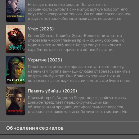
Ник с детства плохо слышит. Только вот эта
особенность сыграла с ним злую шутку наоборот: его
слух стал невероятно тонким. Он слышит такие нюансы
в звуках, которые обычные люди даже не замечают.
Утёс (2026)
Конец XIX века. Карибы. Эрсел Бодден считала, что
отвоевала у моря главный приз — обычную жизнь. Но
море ничего не забывает. Когда силуэт знакомого
корабля встаёт на горизонте её тихой гавани,
Укрытие (2026)
После катастрофы, которая затронула всю планету,
маленькая группа выживших людей старалась выжить в
подземном бункере. Они боялись подниматься на
поверхность, потому что знали: смерть там будет очень
Память убийцы (2026)
Главный герой, Анджело Ледде, ведет двойную жизнь.
Днем он предстает перед окружающими как
обыкновенный продавец копировальных аппаратов,
стараясь не привлекать к себе лишнего внимания. Но
когда
Обновления сериалов