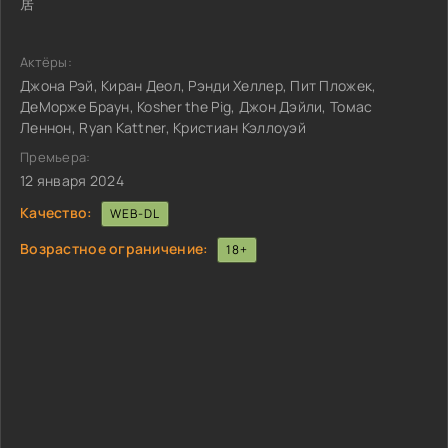
居
Актёры:
Джона Рэй, Киран Деол, Рэнди Хеллер, Пит Пложек,
ДеМорже Браун, Kosher the Pig, Джон Дэйли, Томас
Леннон, Ryan Kattner, Кристиан Кэллоуэй
Премьера:
12 января 2024
Качество:
WEB-DL
Возрастное ограничение:
18+