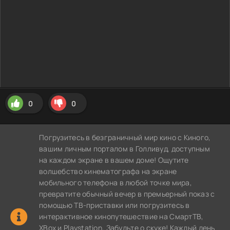
0
0
Погрузитесь в безграничный мир кино с Киного,
вашим личным порталом в Голливуд, доступным
на каждом экране в вашем доме! Ощутите
волшебство кинематографа на экране
мобильного телефона в любой точке мира,
превратите обычный вечер в премьерный показ с
помощью ТВ-приставки или погрузитесь в
интерактивное кинопутешествие на СмартТВ,
XBox и Playstation. Забудьте о скуке! Каждый день