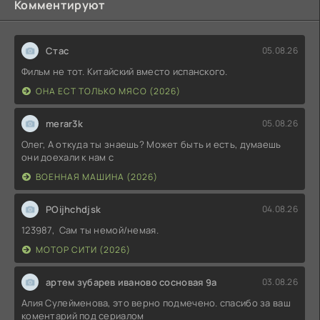
Комментируют
Стас
05.08.26
Фильм не тот. Китайский вместо испанского.
ОНА ЕСТ ТОЛЬКО МЯСО (2026)
merar3k
05.08.26
Олег, А откуда ты знаешь? Может быть и есть, думаешь
они доехали к нам с
ВОЕННАЯ МАШИНА (2026)
POijhchdjsk
04.08.26
123987, Сам ты немой/немая.
МОТОР СИТИ (2026)
артем зубарев иваново сосновая 9а
03.08.26
Алия Сулейменова, это верно подмечено. спасибо за ваш
коментарий под сериалом