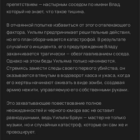
препятствием — настырным соседом по имени Влад,
который не знает, что такое тишина.
В отчаянной попытке избавиться от этого отвлекающего
фактора, Уильям предпринимает решительные действия,
но его план оборачивается катастрофой. В результате
случайного инцидента, его предупреждение Владу
заканчивается трагически — обезглавливанием соседа.
Однако на этом беды Уильяма только начинаются.
Стремясь замести следы своего первого убийства, он
оказывается втянутым в водоворот хаоса и ужаса, когда
его жертвы начинают оживать в виде зомби, создавая
армию нежити, управляемую его собственными руками.
Это захватывающее повествование полное
неожиданностей и черного юмора вас не оставит
равнодушными, ведь Уильям Браун — мастер не только
музыки, но и случайных катастроф, которые он сам же и
провоцирует.