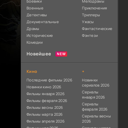
Боевики
Мелодрамы
Военные
Приключения
Детективы
Триллеры
Документальные
Ужасы
Драмы
Фантастические
Исторические
Фэнтези
Комедии
Новейшее
Кино
+
Последние фильмы 2026
Новинки
сериалов 2026
Новинки кино 2026
Сериалы
Фильмы января 2026
января 2026
Фильмы февраля 2026
Сериалы
Фильмы весны 2026
февраля 2026
Фильмы марта 2026
Сериалы весны
Фильмы апреля 2026
2026