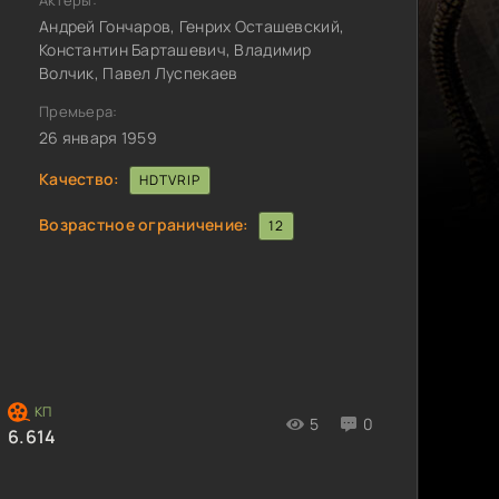
Актёры:
Андрей Гончаров, Генрих Осташевский,
Константин Барташевич, Владимир
Волчик, Павел Луспекаев
Премьера:
26 января 1959
Качество:
HDTVRIP
Возрастное ограничение:
12
5
0
6.614