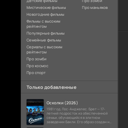
Детские фильмы
Про зомби
Мистические фильмы
Про маньяков
Новогодние фильмы
Фильмы с высоким
рейтингом
Популярные фильмы
Семейные фильмы
Сериалы с высоким
рейтингом
Про зомби
Про космос
Про спорт
Только добавленные
Осколки (2026)
1981 год. Лос-Анджелес. Брет — 17-
летний подросток из обеспеченной
семьи, обучающийся в элитном
заведении Бакли. Его образ создан на
основе биографии Брета Истона