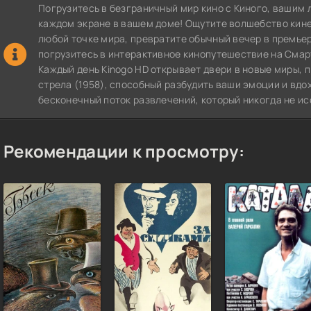
Погрузитесь в безграничный мир кино с Киного, вашим 
каждом экране в вашем доме! Ощутите волшебство кин
любой точке мира, превратите обычный вечер в премье
погрузитесь в интерактивное кинопутешествие на СмартТВ
Каждый день Kinogo HD открывает двери в новые миры, 
стрела (1958), способный разбудить ваши эмоции и вдо
бесконечный поток развлечений, который никогда не ис
Рекомендации к просмотру: