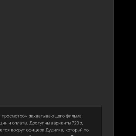
ся просмотром захватывающего фильма
ации и оплаты. Доступны варианты 720p,
ется вокруг офицера Дудника, который по