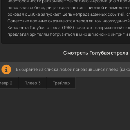
неосторожности раскрывает секретную информацию о време
невольная собеседница оказывается шпионкой и немедленн
роковая ошибка запускает цепь непредвиденных событий, ст
Советские военные оказываются перед лицом неожиданной о
Кинолента Голубая стрела (1958) сочетает напряженный с
предлагая зрителям погрузиться в мир шпионских интриг и
Смотреть Голубая стрела 
Выбирайте из списка любой понравившийся плеер (како
леер 2
Плеер 3
Трейлер