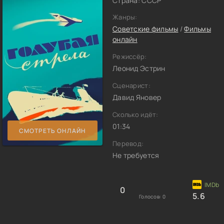
Страна: СССР
Жанры:
Советские фильмы
/
Фильмы
онлайн
Режиссёр:
Леонид Эстрин
Сценарист:
Давид Яновер
Сколько идёт:
01:34
СМОТРЕТЬ ОНЛАЙН
Перевод:
Не требуется
0
5.6
Голосов:
0