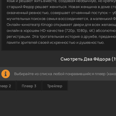
язык и решают жить вместе, создавая необычную, но крепку
старший Федор решает жениться. Новая женщина в доме ста
охваченный ревностью, совершает отчаянный поступок — уб
мучительных поисков семья воссоединяется, а маленький Ф
Онлайн-кинотеатр Kinogo открывает двери для всех желающ
онлайн в хорошем HD-качестве (720p, 1080p, 4K) абсолютно
регистрации. Эта трогательная история о дружбе, преданно
памяти зрителей своей искренностью и душевностью.
Смотреть Два Фёдора (1
Выбирайте из списка любой понравившийся плеер (како
леер 2
Плеер 3
Трейлер