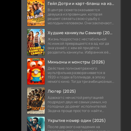
теперь приходится впервые стать
Гейл Дотри и карт-бланш на измену (2026)
В центре сюжета оказывается
девушка из провинции, которая
решает связать свою судьбу с
молодым человеком. Они заключают
необычное соглашение,
позволяющее ему в любой момент
Худшие каникулы Саммер (2026)
получить от нее прощение
Жизнь подростка с нестабильной
психикой превращается в ад, когда
она узнаёт, с кем ей придётся
разделить каникулы. Избранник её
мамы — не просто чужой дядька, а её
же учитель, а точнее завуч школы.
Миньоны и монстры (2026)
Действие полнометражного
мультфильма разворачивается в
1920-х годах в Голливуде, в эпоху
немого кино. Тогда три амбициозных
миньона решают покорить Голливуд и
снять собственный блокбастер о
Люгер (2025)
монстрах.
Адвокат с нечистой репутацией
подрядил двух не самых умных, но
голодных до денег исполнителей.
Задача проще простого: найти
украденный автомобиль. Мужики
потирают руки — это же лёгкие бабки!
Укрытие номер один (2025)
После дерзкого нападения на