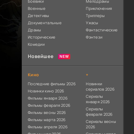
Боевики
Мелодрамы
Военные
Приключения
Детективы
Триллеры
Документальные
Ужасы
Драмы
Фантастические
Исторические
Фэнтези
Комедии
Новейшее
Кино
+
Последние фильмы 2026
Новинки
сериалов 2026
Новинки кино 2026
Сериалы
Фильмы января 2026
января 2026
Фильмы февраля 2026
Сериалы
Фильмы весны 2026
февраля 2026
Фильмы марта 2026
Сериалы весны
Фильмы апреля 2026
2026