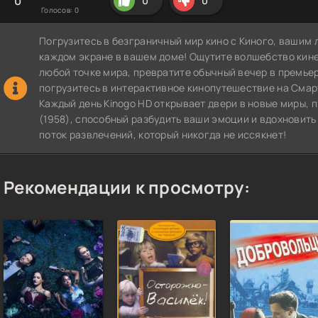
0
0
0
Голосов:
0
Погрузитесь в безграничный мир кино с Киного, вашим 
каждом экране в вашем доме! Ощутите волшебство кин
любой точке мира, превратите обычный вечер в премье
погрузитесь в интерактивное кинопутешествие на СмартТВ
Каждый день Kinogo HD открывает двери в новые миры,
(1958), способный разбудить ваши эмоции и вдохновить
поток развлечений, который никогда не иссякнет!
Рекомендации к просмотру: