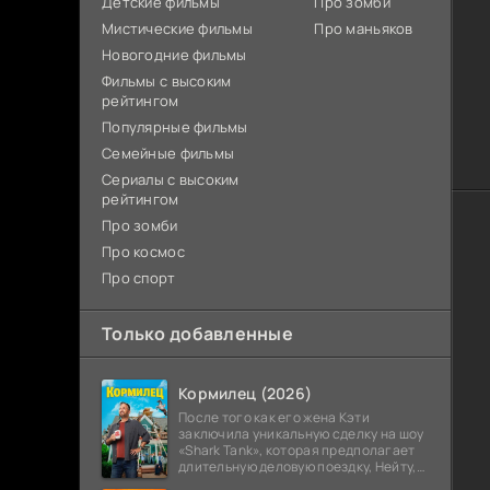
Детские фильмы
Про зомби
Мистические фильмы
Про маньяков
Новогодние фильмы
Фильмы с высоким
рейтингом
Популярные фильмы
Семейные фильмы
Сериалы с высоким
рейтингом
Про зомби
Про космос
Про спорт
Только добавленные
Кормилец (2026)
После того как его жена Кэти
заключила уникальную сделку на шоу
«Shark Tank», которая предполагает
длительную деловую поездку, Нейту,
всю жизнь обеспечивавшему семью,