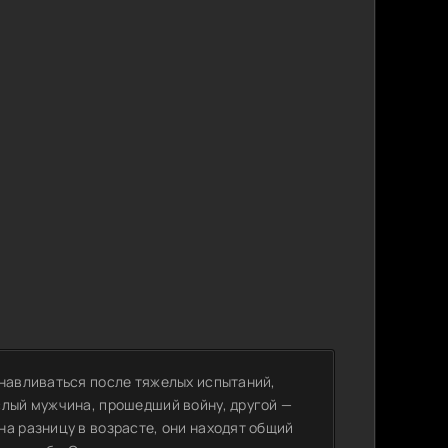
анавливаться после тяжелых испытаний,
слый мужчина, прошедший войну, другой —
а разницу в возрасте, они находят общий