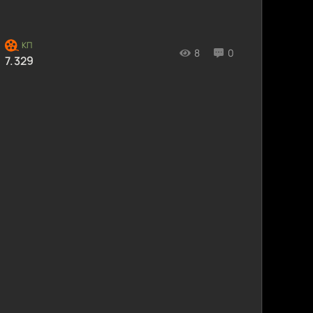
8
0
7.329