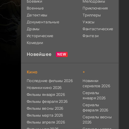
Боевики
Мелодрамы
Военные
Приключения
Детективы
Триллеры
Документальные
Ужасы
Драмы
Фантастические
Исторические
Фэнтези
Комедии
Новейшее
Кино
+
Последние фильмы 2026
Новинки
сериалов 2026
Новинки кино 2026
Сериалы
Фильмы января 2026
января 2026
Фильмы февраля 2026
Сериалы
Фильмы весны 2026
февраля 2026
Фильмы марта 2026
Сериалы весны
Фильмы апреля 2026
2026