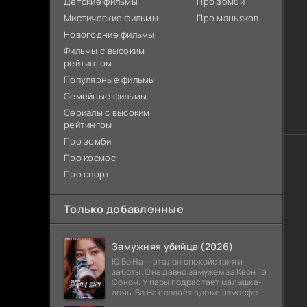
Детские фильмы
Про зомби
Мистические фильмы
Про маньяков
Новогодние фильмы
Фильмы с высоким
рейтингом
Популярные фильмы
Семейные фильмы
Сериалы с высоким
рейтингом
Про зомби
Про космос
Про спорт
Только добавленные
Замужняя убийца (2026)
Ю Бо На — эталон спокойствия и
заботы. Она давно замужем за Квон Тэ
Соном. У пары подрастает малышка-
дочь. Бо На создаёт в доме атмосферу
тепла и стабильности. Родственники