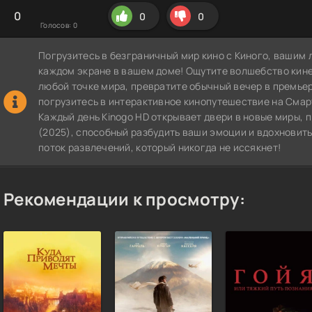
0
0
0
Голосов:
0
Погрузитесь в безграничный мир кино с Киного, вашим 
каждом экране в вашем доме! Ощутите волшебство кин
любой точке мира, превратите обычный вечер в премье
погрузитесь в интерактивное кинопутешествие на СмартТВ
Каждый день Kinogo HD открывает двери в новые миры, 
(2025), способный разбудить ваши эмоции и вдохновить
поток развлечений, который никогда не иссякнет!
Рекомендации к просмотру: