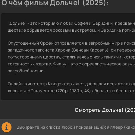
О чём фильм Дольче! (2025):
"Дольче" - это история о любви Орфея и Эвридики, прерва
шествие обрывается роковым выстрелом, и Эвридика погиб
Опустошенный Орфей отправляется в загробный мир в поис
загадочного таксиста Харона (Венсан Кассель), он пересек
потустороннему царству, сталкиваясь с испытаниями, котор
готовность к жертве. Фильм - это сюрреалистическое разм
загробной жизни.
Онлайн-кинотеатр Kinogo открывает двери для всех желающ
хорошем HD-качестве (720p, 1080p, 4K) абсолютно бесплат
Смотреть Дольче! (20
Выбирайте из списка любой понравившийся плеер (како