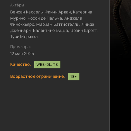
Актёры:
Венсан Кассель, Фанни Ардан, Катерина
Мурино, Росси де Пальма, Анджела
Финоккьяро, Мариам Баттистелли, Линда
Дженнари, Валентино Буцца, Эрвин Шротт,
Тури Морикка
Премьера:
12 мая 2025
Качество:
WEB-DL, TS
Возрастное ограничение:
18+