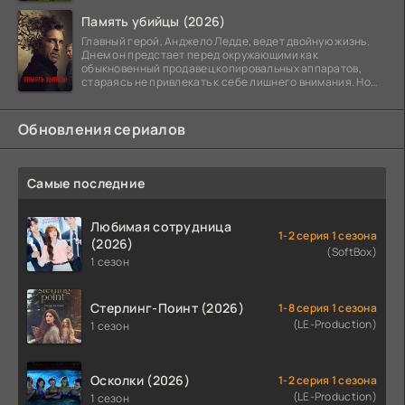
Память убийцы (2026)
Главный герой, Анджело Ледде, ведет двойную жизнь.
Днем он предстает перед окружающими как
обыкновенный продавец копировальных аппаратов,
стараясь не привлекать к себе лишнего внимания. Но
когда
Обновления сериалов
Самые последние
Любимая сотрудница
1-2 серия 1 сезона
(2026)
(SoftBox)
1 сезон
Стерлинг-Поинт (2026)
1-8 серия 1 сезона
(LE-Production)
1 сезон
Осколки (2026)
1-2 серия 1 сезона
(LE-Production)
1 сезон