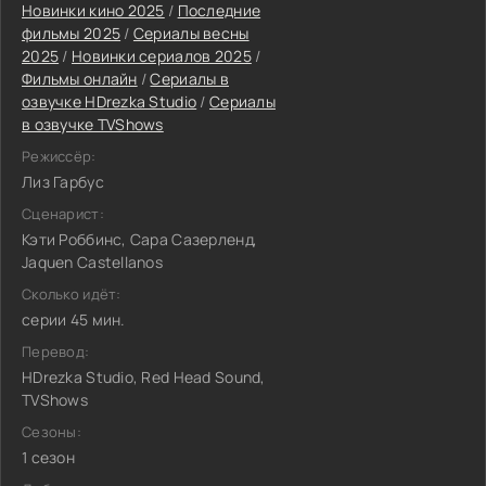
Новинки кино 2025
/
Последние
фильмы 2025
/
Сериалы весны
2025
/
Новинки сериалов 2025
/
Фильмы онлайн
/
Сериалы в
озвучке HDrezka Studio
/
Сериалы
в озвучке TVShows
Режиссёр:
Лиз Гарбус
Сценарист:
Кэти Роббинс, Сара Сазерленд,
Jaquen Castellanos
Сколько идёт:
серии 45 мин.
Перевод:
HDrezka Studio, Red Head Sound,
TVShows
Сезоны:
1 сезон