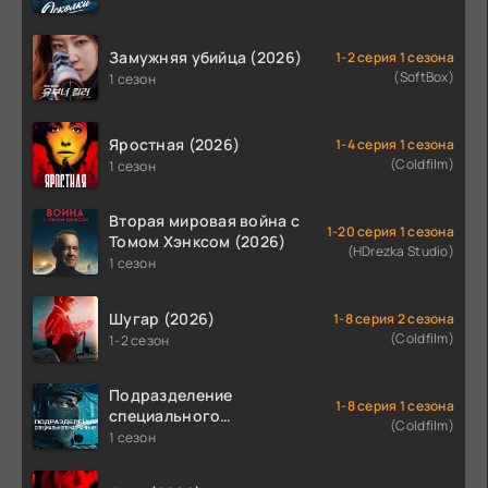
Замужняя убийца (2026)
1-2 серия 1 сезона
(SoftBox)
1 сезон
Яростная (2026)
1-4 серия 1 сезона
(Coldfilm)
1 сезон
Вторая мировая война с
1-20 серия 1 сезона
Томом Хэнксом (2026)
(HDrezka Studio)
1 сезон
Шугар (2026)
1-8 серия 2 сезона
(Coldfilm)
1-2 сезон
Подразделение
1-8 серия 1 сезона
специального
(Coldfilm)
назначения (2026)
1 сезон