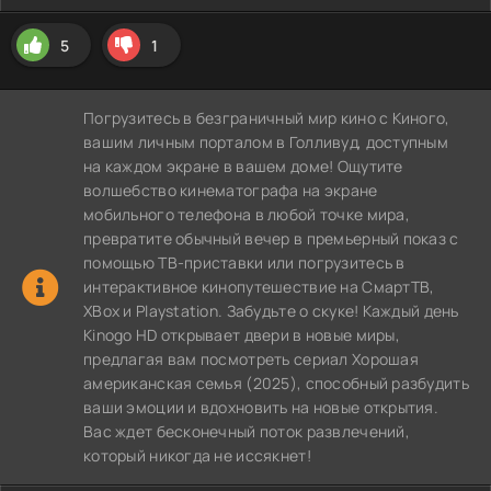
5
1
Погрузитесь в безграничный мир кино с Киного,
вашим личным порталом в Голливуд, доступным
на каждом экране в вашем доме! Ощутите
волшебство кинематографа на экране
мобильного телефона в любой точке мира,
превратите обычный вечер в премьерный показ с
помощью ТВ-приставки или погрузитесь в
интерактивное кинопутешествие на СмартТВ,
XBox и Playstation. Забудьте о скуке! Каждый день
Kinogo HD открывает двери в новые миры,
предлагая вам посмотреть сериал Хорошая
американская семья (2025), способный разбудить
ваши эмоции и вдохновить на новые открытия.
Вас ждет бесконечный поток развлечений,
который никогда не иссякнет!