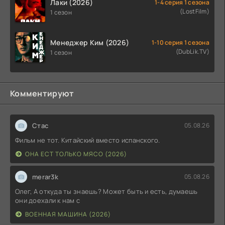
Лаки (2026)
1-4 серия 1 сезона
(LostFilm)
1 сезон
Менеджер Ким (2026)
1-10 серия 1 сезона
(DubLik.TV)
1 сезон
Комментируют
Стас
05.08.26
Фильм не тот. Китайский вместо испанского.
ОНА ЕСТ ТОЛЬКО МЯСО (2026)
merar3k
05.08.26
Олег, А откуда ты знаешь? Может быть и есть, думаешь
они доехали к нам с
ВОЕННАЯ МАШИНА (2026)