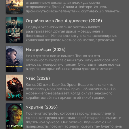
отдаленных уголках галактики, куда смело
отправляются Джейк Салли и Нейтири. Их цель –
проникнуть сквозь пелену тайн, окутывающих планеты
системы
Ограбление в Лос-Анджелесе (2026)
Под шум океанских волн на элитных виллах
разыгрывается другая драма — бесшумная и
беспощадная. Исчезновение уникальных ювелирных
коллекций потрясло местное общество, превратив
побережье из курорта в
Настройщик (2026)
Ник с детства плохо слышит. Только вот эта
особенность сыграла с ним злую шутку наоборот: его
слух стал невероятно тонким. Он слышит такие нюансы
в звуках, которые обычные люди даже не замечают.
Утёс (2026)
Конец XIX века. Карибы. Эрсел Бодден считала, что
отвоевала у моря главный приз — обычную жизнь. Но
море ничего не забывает. Когда силуэт знакомого
корабля встаёт на горизонте её тихой гавани,
Укрытие (2026)
После катастрофы, которая затронула всю планету,
маленькая группа выживших людей старалась выжить в
подземном бункере. Они боялись подниматься на
поверхность, потому что знали: смерть там будет очень