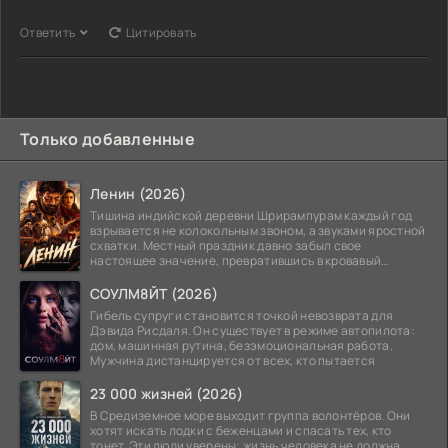
Ответить
Цитировать
Только добавленные
Ленин (2026)
Тишина индийской деревни Шрирампурам каждый год
взрывается не колокольным звоном, а звуками яростной
схватки. Местный праздник давно забыл свое
настоящее значение, превратившись в кровавый
ритуал.
СОУЛМ8ЙТ (2026)
Гибель супруги становится точкой невозврата для
Дэвида Рисдаля. Он существует в режиме автопилота:
дом, машинная рутина, безэмоциональная работа.
Мужчина дистанцируется от всех, кто пытается
23 000 жизней (2026)
В Средиземное море выходит группа волонтёров. Они
хотят искать лодки с беженцами и спасать тех, кто
тонет. Эти люди уверены: жизнь человека не должна