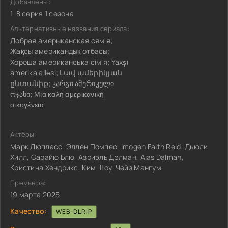
Добавлены:
1-8 серия 1 сезона
Альтернативные названия сериала:
Добрая амерыканская сям'я;
Жақсы американдық отбасы;
Хороша американська сім'я; Yaxşı
amerika ailəsi; Լավ ամերիկյան
ընտանիք; კარგი ამერიკული
ოჯახი; Μια καλή αμερικανική
οικογένεια
Актёры:
Марк Дюпласс, Эллен Помпео, Imogen Faith Reid, Дьюли
Хилл, Сарайю Блю, Азриэль Дэлман, Aias Dalman,
Кристина Хендрикс, Ким Шоу, Чейз Мангум
Премьера:
19 марта 2025
Качество:
WEB-DLRIP