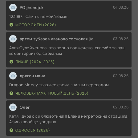
POijhchdjsk
04.08.26
123987, Сам ты немой/немая.
МОТОР СИТИ (2026)
артем зубарев иваново сосновая 9а
03.08.26
Алия Сулейменова, это верно подмечено. спасибо за ваш
коментарий под сериалом
ЛИХИЕ (2024-2025)
драгон мани
02.08.26
Dragon Money твари со своим гнилым переводом.
ЧЕЛОВЕК-ПАУК: НОВЫЙ ДЕНЬ (2026)
Олег
02.08.26
Катя, дура ох и блювотина!!! Елена негретосина страшила,
Афина вообще уродина
ОДИССЕЯ (2026)