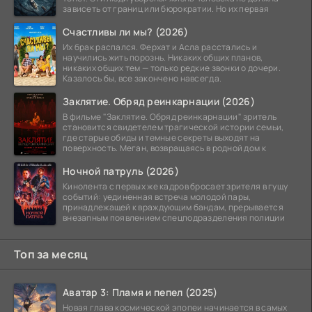
зависеть от границ или бюрократии. Но их первая
Счастливы ли мы? (2026)
Их брак распался. Ферхат и Асла расстались и
научились жить порознь. Никаких общих планов,
никаких общих тем — только редкие звонки о дочери.
Казалось бы, все закончено навсегда.
Заклятие. Обряд реинкарнации (2026)
В фильме "Заклятие. Обряд реинкарнации" зритель
становится свидетелем трагической истории семьи,
где старые обиды и темные секреты выходят на
поверхность. Меган, возвращаясь в родной дом к
Ночной патруль (2026)
Кинолента с первых же кадров бросает зрителя в гущу
событий: уединенная встреча молодой пары,
принадлежащей к враждующим бандам, прерывается
внезапным появлением спецподразделения полиции
Топ за месяц
Аватар 3: Пламя и пепел (2025)
Новая глава космической эпопеи начинается в самых