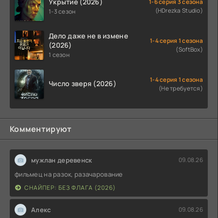
Укрытие (2026)
1-6 серия 3 сезона
(HDrezka Studio)
1-3 сезон
Дело даже не в измене
1-4 серия 1 сезона
(2026)
(SoftBox)
1 сезон
1-4 серия 1 сезона
Число зверя (2026)
(Не требуется)
Комментируют
мужлан деревенск
09.08.26
фильмец на разок, разачарование
СНАЙПЕР: БЕЗ ФЛАГА (2026)
Алекс
09.08.26