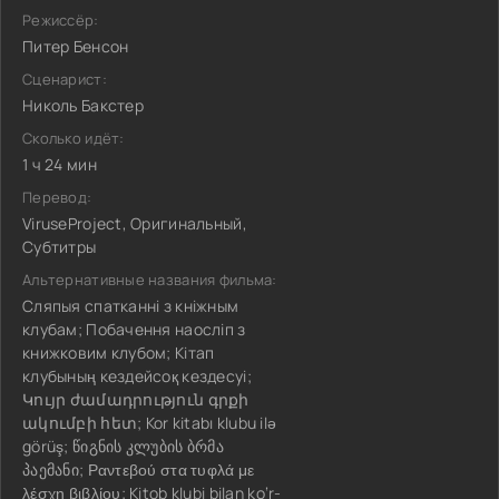
Режиссёр:
Питер Бенсон
Сценарист:
Николь Бакстер
Сколько идёт:
1 ч 24 мин
Перевод:
ViruseProject, Оригинальный,
Субтитры
Альтернативные названия фильма:
Сляпыя спатканні з кніжным
клубам; Побачення наосліп з
книжковим клубом; Кітап
клубының кездейсоқ кездесуі;
Կույր ժամադրություն գրքի
ակումբի հետ; Kor kitabı klubu ilə
görüş; წიგნის კლუბის ბრმა
პაემანი; Ραντεβού στα τυφλά με
λέσχη βιβλίου; Kitob klubi bilan ko‘r-