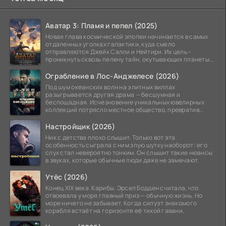
Аватар 3: Пламя и пепел (2025)
Новая глава космической эпопеи начинается в самых
отдаленных уголках галактики, куда смело
отправляются Джейк Салли и Нейтири. Их цель –
проникнуть сквозь пелену тайн, окутывающих планеты
системы
Ограбление в Лос-Анджелесе (2026)
Под шум океанских волн на элитных виллах
разыгрывается другая драма — бесшумная и
беспощадная. Исчезновение уникальных ювелирных
коллекций потрясло местное общество, превратив
побережье из курорта в
Настройщик (2026)
Ник с детства плохо слышит. Только вот эта
особенность сыграла с ним злую шутку наоборот: его
слух стал невероятно тонким. Он слышит такие нюансы
в звуках, которые обычные люди даже не замечают.
Утёс (2026)
Конец XIX века. Карибы. Эрсел Бодден считала, что
отвоевала у моря главный приз — обычную жизнь. Но
море ничего не забывает. Когда силуэт знакомого
корабля встаёт на горизонте её тихой гавани,