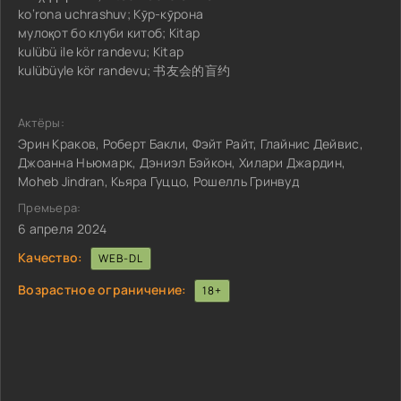
ko‘rona uchrashuv; Кӯр-кӯрона
мулоқот бо клуби китоб; Kitap
kulübü ile kör randevu; Kitap
kulübüyle kör randevu; 书友会的盲约
Актёры:
Эрин Краков, Роберт Бакли, Фэйт Райт, Глайнис Дейвис,
Джоанна Ньюмарк, Дэниэл Бэйкон, Хилари Джардин,
Moheb Jindran, Кьяра Гуццо, Рошелль Гринвуд
Премьера:
6 апреля 2024
Качество:
WEB-DL
Возрастное ограничение:
18+