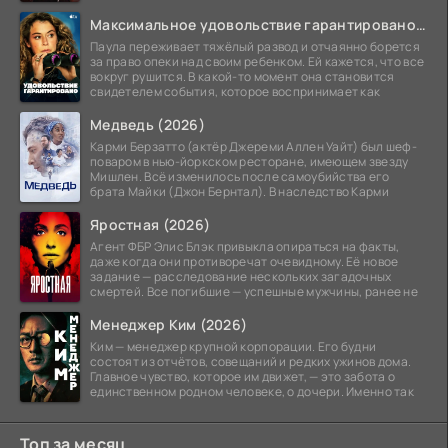
Максимальное удовольствие гарантировано (2026)
Паула переживает тяжёлый развод и отчаянно борется
за право опеки над своим ребенком. Ей кажется, что все
вокруг рушится. В какой-то момент она становится
свидетелем события, которое воспринимает как
Медведь (2026)
Карми Берзатто (актёр Джереми Аллен Уайт) был шеф-
поваром в нью-йоркском ресторане, имеющем звезду
Мишлен. Всё изменилось после самоубийства его
брата Майки (Джон Бернтал). В наследство Карми
Яростная (2026)
Агент ФБР Элис Блэк привыкла опираться на факты,
даже когда они противоречат очевидному. Её новое
задание — расследование нескольких загадочных
смертей. Все погибшие — успешные мужчины, ранее не
Менеджер Ким (2026)
Ким — менеджер крупной корпорации. Его будни
состоят из отчётов, совещаний и редких ужинов дома.
Главное чувство, которое им движет, — это забота о
единственном родном человеке, о дочери. Именно так
Топ за месяц