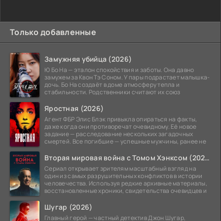
Только добавленные
Замужняя убийца (2026)
Ю Бо На — эталон спокойствия и заботы. Она давно
замужем за Квон Тэ Соном. У пары подрастает малышка-
дочь. Бо На создаёт в доме атмосферу тепла и
стабильности. Родственники считают их союз
Яростная (2026)
Агент ФБР Элис Блэк привыкла опираться на факты,
даже когда они противоречат очевидному. Её новое
задание — расследование нескольких загадочных
смертей. Все погибшие — успешные мужчины, ранее не
Вторая мировая война с Томом Хэнксом (2026)
Сериал открывает зрителям масштабный взгляд на
один из самых разрушительных конфликтов в истории
человечества. Используя редкие архивные материалы,
восстановленные хроники, свидетельства очевидцев и
Шугар (2026)
Главный герой — частный детектив Джон Шугар,