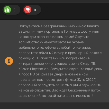
0
0
Погрузитесь в безграничный мир кино с Киного,
вашим личным порталом в Голливуд, доступным
на каждом экране в вашем доме! Ощутите
волшебство кинематографа на экране
мобильного телефона в любой точке мира,
превратите обычный вечер в премьерный показ с
помощью ТВ-приставки или погрузитесь в
интерактивное кинопутешествие на СмартТВ,
XBox и Playstation. Забудьте о скуке! Каждый день
Kinogo HD открывает двери в новые миры,
предлагая вам посмотреть фильм Жуть (2024),
способный разбудить ваши эмоции и вдохновить
на новые открытия. Вас ждет бесконечный поток
развлечений, который никогда не иссякнет!