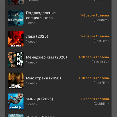
Подразделение
1-8 серия 1 сезона
специального
(Coldfilm)
назначения (2026)
1 сезон
Лаки (2026)
1-4 серия 1 сезона
(LostFilm)
1 сезон
Менеджер Ким (2026)
1-10 серия 1 сезона
(DubLik.TV)
1 сезон
Мыс страха (2026)
1-10 серия 1 сезона
(LostFilm)
1 сезон
Умница (2026)
1-3 серия 1 сезона
(Coldfilm)
1 сезон