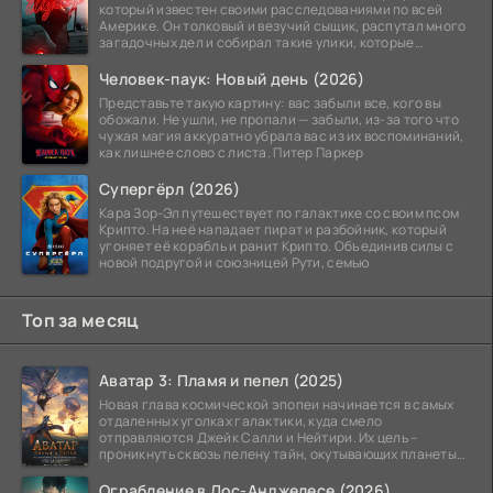
который известен своими расследованиями по всей
Америке. Он толковый и везучий сыщик, распутал много
загадочных дел и собирал такие улики, которые
помогли
Человек-паук: Новый день (2026)
Представьте такую картину: вас забыли все, кого вы
обожали. Не ушли, не пропали — забыли, из-за того что
чужая магия аккуратно убрала вас из их воспоминаний,
как лишнее слово с листа. Питер Паркер
Супергёрл (2026)
Кара Зор-Эл путешествует по галактике со своим псом
Крипто. На неё нападает пират и разбойник, который
угоняет её корабль и ранит Крипто. Объединив силы с
новой подругой и союзницей Рути, семью
Топ за месяц
Аватар 3: Пламя и пепел (2025)
Новая глава космической эпопеи начинается в самых
отдаленных уголках галактики, куда смело
отправляются Джейк Салли и Нейтири. Их цель –
проникнуть сквозь пелену тайн, окутывающих планеты
системы
Ограбление в Лос-Анджелесе (2026)