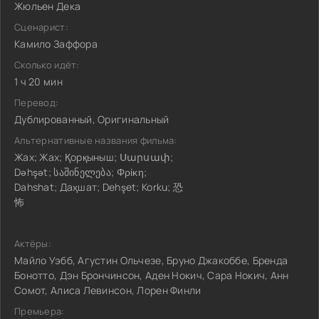
Жюльен Дека
Сценарист:
Камило Заффора
Сколько идёт:
1 ч 20 мин
Перевод:
Дублированный, Оригинальный
Альтернативные названия фильма:
Жах; Жах; Қорқыныш; Սարսափ;
Dəhşət; საშინელება; Φρίκη;
Dahshat; Даҳшат; Dehşet; Korku; 恐
怖
Актёры:
Майло Уэбб, Агустин Ольчезе, Бруно Джакоббе, Бренда
Бонотто, Дэн Брончинсон, Аден Нокич, Сара Нокич, Анн
Сомот, Алиса Левинсон, Лорен Финли
Премьера: