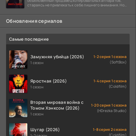
обыкновенный продавец копировальных аппаратов,
стараясь не привлекать к себе лишнего внимания. Но
когда
Обновления сериалов
Самые последние
Замужняя убийца (2026)
1-2 серия 1 сезона
(SoftBox)
1 сезон
Яростная (2026)
1-4 серия 1 сезона
(Coldfilm)
1 сезон
Вторая мировая война с
1-20 серия 1 сезона
Томом Хэнксом (2026)
(HDrezka Studio)
1 сезон
Шугар (2026)
1-8 серия 2 сезона
(Coldfilm)
1-2 сезон