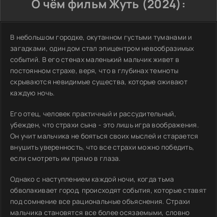
О чём фильм Жуть (2024):
В небольшом городке, окутанном густыми туманами и
загадками, один дом стал эпицентром невообразимых
событий. В его стенах маленький мальчик живет в
постоянном страхе, веря, что в глубинах темноты
скрываются невидимые существа, которые оживают
каждую ночь.
Его отец, человек практичный и рассудительный,
убежден, что страхи сына - это лишь игра воображения.
Он учит мальчика не бояться своих мыслей и старается
внушить уверенность, что все страхи можно победить,
если смотреть им прямо в глаза.
Однако с наступлением каждой ночи, когда тьма
обволакивает город, происходят события, которые ставят
под сомнение все рациональные объяснения. Страхи
мальчика становятся все более осязаемыми, словно