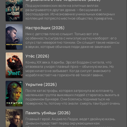
Под шум океанских волн на элитных виллах
разыгрывается другая драма — бесшумная и
беспощадная. Исчезновение уникальных ювелирных
коллекций потрясло местное общество, превратив
побережье из курорта в
Настройщик (2026)
Ник с детства плохо слышит. Только вот эта
особенность сыграла с ним злую шутку наоборот: его
слух стал невероятно тонким. Он слышит такие нюансы
в звуках, которые обычные люди даже не замечают.
Утёс (2026)
Конец XIX века. Карибы. Эрсел Бодден считала, что
отвоевала у моря главный приз — обычную жизнь. Но
море ничего не забывает. Когда силуэт знакомого
корабля встаёт на горизонте её тихой гавани,
Укрытие (2026)
После катастрофы, которая затронула всю планету,
маленькая группа выживших людей старалась выжить в
подземном бункере. Они боялись подниматься на
поверхность, потому что знали: смерть там будет очень
Память убийцы (2026)
Главный герой, Анджело Ледде, ведет двойную жизнь.
Днем он предстает перед окружающими как