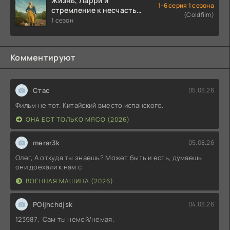
Жизнь, Ларри и
1-6 серия 1 сезона
стремление к несчастью:
(Coldfilm)
Почти история Америки
1 сезон
(2026)
Комментируют
Стас
05.08.26
Фильм не тот. Китайский вместо испанского.
ОНА ЕСТ ТОЛЬКО МЯСО (2026)
merar3k
05.08.26
Олег, А откуда ты знаешь? Может быть и есть, думаешь
они доехали к нам с
ВОЕННАЯ МАШИНА (2026)
POijhchdjsk
04.08.26
123987, Сам ты немой/немая.