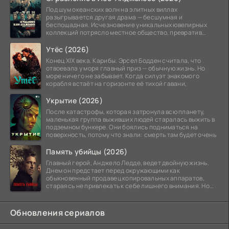
Под шум океанских волн на элитных виллах
разыгрывается другая драма — бесшумная и
беспощадная. Исчезновение уникальных ювелирных
коллекций потрясло местное общество, превратив
побережье из курорта в
Утёс (2026)
Конец XIX века. Карибы. Эрсел Бодден считала, что
отвоевала у моря главный приз — обычную жизнь. Но
море ничего не забывает. Когда силуэт знакомого
корабля встаёт на горизонте её тихой гавани,
Укрытие (2026)
После катастрофы, которая затронула всю планету,
маленькая группа выживших людей старалась выжить в
подземном бункере. Они боялись подниматься на
поверхность, потому что знали: смерть там будет очень
Память убийцы (2026)
Главный герой, Анджело Ледде, ведет двойную жизнь.
Днем он предстает перед окружающими как
обыкновенный продавец копировальных аппаратов,
стараясь не привлекать к себе лишнего внимания. Но
когда
Обновления сериалов