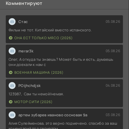
Комментируют
Стас
05.08.26
Фильм не тот. Китайский вместо испанского.
ОНА ЕСТ ТОЛЬКО МЯСО (2026)
merar3k
05.08.26
Олег, А откуда ты знаешь? Может быть и есть, думаешь
они доехали к нам с
ВОЕННАЯ МАШИНА (2026)
POijhchdjsk
04.08.26
123987, Сам ты немой/немая.
МОТОР СИТИ (2026)
артем зубарев иваново сосновая 9а
03.08.26
Алия Сулейменова, это верно подмечено. спасибо за ваш
коментарий под сериалом