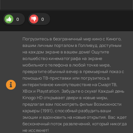
0
0
Погрузитесь в безграничный мир кино с Киного,
вашим личным порталом в Голливуд, доступным
на каждом экране в вашем доме! Ощутите
волшебство кинематографа на экране
мобильного телефона в любой точке мира,
превратите обычный вечер в премьерный показ с
помощью ТВ-приставки или погрузитесь в
интерактивное кинопутешествие на СмартТВ,
XBox и Playstation. Забудьте о скуке! Каждый день
Kinogo HD открывает двери в новые миры,
предлагая вам посмотреть фильм Возможности
карьеры (1991), способный разбудить ваши
эмоции и вдохновить на новые открытия. Вас ждет
бесконечный поток развлечений, который никогда
не иссякнет!