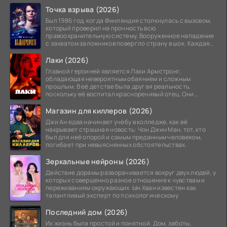
Точка взрыва (2026)
Был 1986 год, когда Финляндия столкнулась с вызовом,
который проверил на прочность всю
правоохранительную систему. Вооруженное нападение
с захватом заложников повергло страну в шок. Каждая
минута той
Лаки (2026)
Главной героиней является Лаки Армстронг,
обладающая невероятным обаянием и сложным
прошлым. В её детстве была другая реальность,
поскольку её воспитал красноречивый отец. Они
постоянно перемещались,
Магазин для киллеров (2026)
Джи Ан едва начинает учёбу в колледже, как её
накрывает страшная новость: Чон Джин Ман, тот, кто
был для неё опорой и самым преданным человеком,
погибает при невыясненных обстоятельствах.
Зеркальные нейроны (2026)
Действие дорамы разворачивается вокруг двух людей, у
которых совершенно разное отношение к чувствам и
переживаниям окружающих. Ын Хван известен как
талантливый эксперт по психологическому
Последний дом (2026)
Их жизнь была простой и понятной. Дом, заботы,