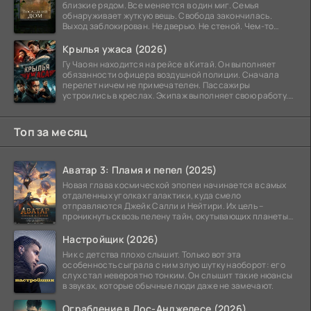
близкие рядом. Все меняется в один миг. Семья
обнаруживает жуткую вещь. Свобода закончилась.
Выход заблокирован. Не дверью. Не стеной. Чем-то
невидимым.
Крылья ужаса (2026)
Гу Чаоян находится на рейсе в Китай. Он выполняет
обязанности офицера воздушной полиции. Сначала
перелет ничем не примечателен. Пассажиры
устроились в креслах. Экипаж выполняет свою работу.
Лайнер
Топ за месяц
Аватар 3: Пламя и пепел (2025)
Новая глава космической эпопеи начинается в самых
отдаленных уголках галактики, куда смело
отправляются Джейк Салли и Нейтири. Их цель –
проникнуть сквозь пелену тайн, окутывающих планеты
системы
Настройщик (2026)
Ник с детства плохо слышит. Только вот эта
особенность сыграла с ним злую шутку наоборот: его
слух стал невероятно тонким. Он слышит такие нюансы
в звуках, которые обычные люди даже не замечают.
Ограбление в Лос-Анджелесе (2026)