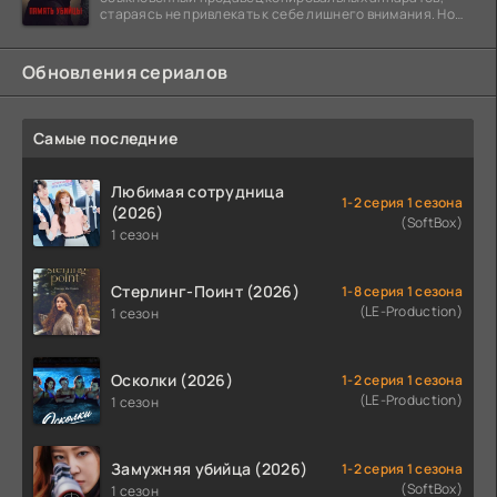
стараясь не привлекать к себе лишнего внимания. Но
когда
Обновления сериалов
Самые последние
Любимая сотрудница
1-2 серия 1 сезона
(2026)
(SoftBox)
1 сезон
Стерлинг-Поинт (2026)
1-8 серия 1 сезона
(LE-Production)
1 сезон
Осколки (2026)
1-2 серия 1 сезона
(LE-Production)
1 сезон
Замужняя убийца (2026)
1-2 серия 1 сезона
(SoftBox)
1 сезон