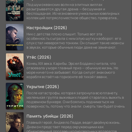
Под шум океанских волн на элитных виллах
разыгрывается другая драма — бесшумная и
беспощадная. Исчезновение уникальных ювелирных
коллекций потрясло местное общество, превратив
побережье из курорта в
Настройщик (2026)
Ник с детства плохо слышит. Только вот эта
особенность сыграла с ним злую шутку наоборот: его
слух стал невероятно тонким. Он слышит такие нюансы
в звуках, которые обычные люди даже не замечают.
Утёс (2026)
Конец XIX века. Карибы. Эрсел Бодден считала, что
отвоевала у моря главный приз — обычную жизнь. Но
море ничего не забывает. Когда силуэт знакомого
корабля встаёт на горизонте её тихой гавани,
Укрытие (2026)
После катастрофы, которая затронула всю планету,
маленькая группа выживших людей старалась выжить в
подземном бункере. Они боялись подниматься на
поверхность, потому что знали: смерть там будет очень
Память убийцы (2026)
Главный герой, Анджело Ледде, ведет двойную жизнь.
Днем он предстает перед окружающими как
обыкновенный продавец копировальных аппаратов,