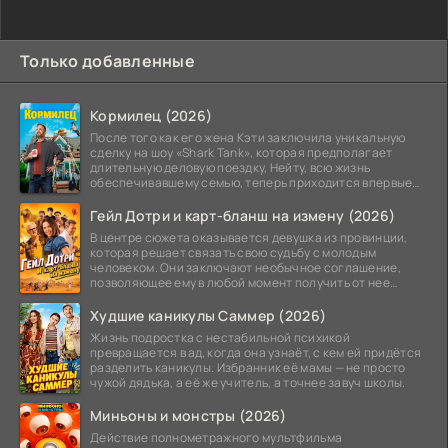
Только добавленные
Кормилец (2026)
После того как его жена Кэти заключила уникальную
сделку на шоу «Shark Tank», которая предполагает
длительную деловую поездку, Нейту, всю жизнь
обеспечивавшему семью, теперь приходится впервые
стать
Гейл Дотри и карт-бланш на измену (2026)
В центре сюжета оказывается девушка из провинции,
которая решает связать свою судьбу с молодым
человеком. Они заключают необычное соглашение,
позволяющее ему в любой момент получить от нее
прощение
Худшие каникулы Саммер (2026)
Жизнь подростка с нестабильной психикой
превращается в ад, когда она узнаёт, с кем ей придётся
разделить каникулы. Избранник её мамы — не просто
чужой дядька, а её же учитель, а точнее завуч школы.
Миньоны и монстры (2026)
Действие полнометражного мультфильма