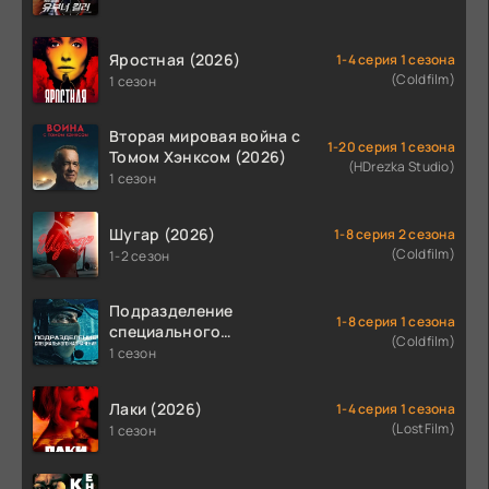
Яростная (2026)
1-4 серия 1 сезона
(Coldfilm)
1 сезон
Вторая мировая война с
1-20 серия 1 сезона
Томом Хэнксом (2026)
(HDrezka Studio)
1 сезон
Шугар (2026)
1-8 серия 2 сезона
(Coldfilm)
1-2 сезон
Подразделение
1-8 серия 1 сезона
специального
(Coldfilm)
назначения (2026)
1 сезон
Лаки (2026)
1-4 серия 1 сезона
(LostFilm)
1 сезон