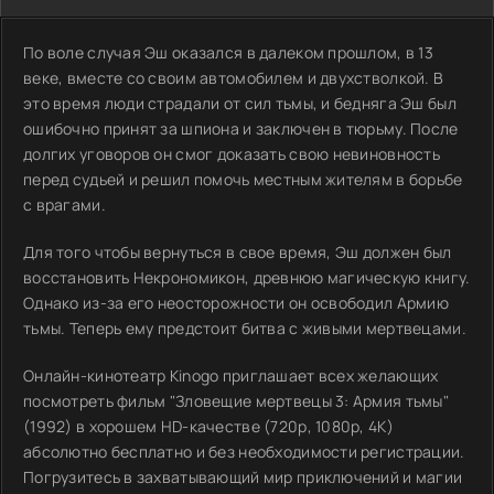
По воле случая Эш оказался в далеком прошлом, в 13
веке, вместе со своим автомобилем и двухстволкой. В
это время люди страдали от сил тьмы, и бедняга Эш был
ошибочно принят за шпиона и заключен в тюрьму. После
долгих уговоров он смог доказать свою невиновность
перед судьей и решил помочь местным жителям в борьбе
с врагами.
Для того чтобы вернуться в свое время, Эш должен был
восстановить Некрономикон, древнюю магическую книгу.
Однако из-за его неосторожности он освободил Армию
тьмы. Теперь ему предстоит битва с живыми мертвецами.
Онлайн-кинотеатр Kinogo приглашает всех желающих
посмотреть фильм "Зловещие мертвецы 3: Армия тьмы"
(1992) в хорошем HD-качестве (720p, 1080p, 4K)
абсолютно бесплатно и без необходимости регистрации.
Погрузитесь в захватывающий мир приключений и магии