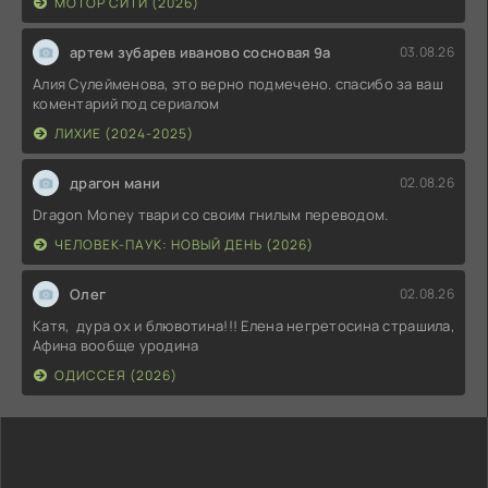
МОТОР СИТИ (2026)
артем зубарев иваново сосновая 9а
03.08.26
Алия Сулейменова, это верно подмечено. спасибо за ваш
коментарий под сериалом
ЛИХИЕ (2024-2025)
драгон мани
02.08.26
Dragon Money твари со своим гнилым переводом.
ЧЕЛОВЕК-ПАУК: НОВЫЙ ДЕНЬ (2026)
Олег
02.08.26
Катя, дура ох и блювотина!!! Елена негретосина страшила,
Афина вообще уродина
ОДИССЕЯ (2026)