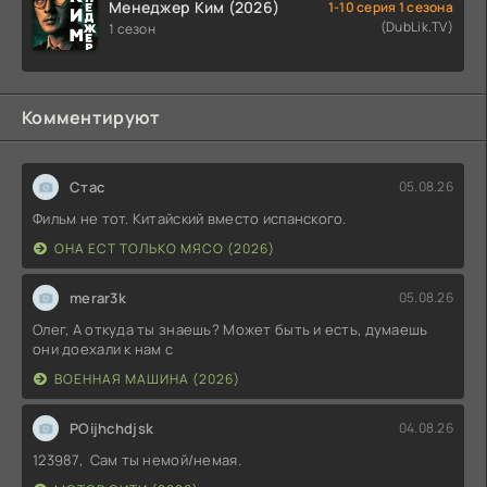
Менеджер Ким (2026)
1-10 серия 1 сезона
(DubLik.TV)
1 сезон
Комментируют
Стас
05.08.26
Фильм не тот. Китайский вместо испанского.
ОНА ЕСТ ТОЛЬКО МЯСО (2026)
merar3k
05.08.26
Олег, А откуда ты знаешь? Может быть и есть, думаешь
они доехали к нам с
ВОЕННАЯ МАШИНА (2026)
POijhchdjsk
04.08.26
123987, Сам ты немой/немая.