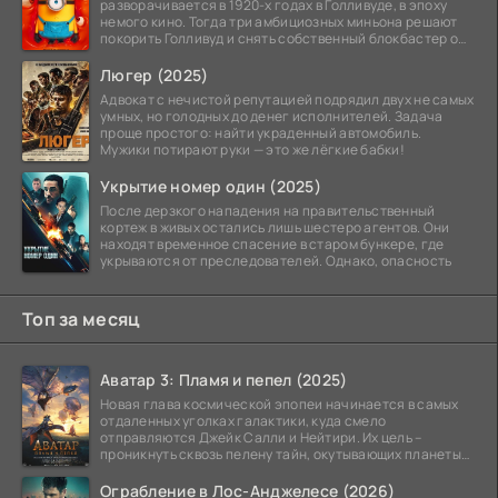
разворачивается в 1920-х годах в Голливуде, в эпоху
немого кино. Тогда три амбициозных миньона решают
покорить Голливуд и снять собственный блокбастер о
монстрах.
Люгер (2025)
Адвокат с нечистой репутацией подрядил двух не самых
умных, но голодных до денег исполнителей. Задача
проще простого: найти украденный автомобиль.
Мужики потирают руки — это же лёгкие бабки!
Укрытие номер один (2025)
После дерзкого нападения на правительственный
кортеж в живых остались лишь шестеро агентов. Они
находят временное спасение в старом бункере, где
укрываются от преследователей. Однако, опасность
Топ за месяц
Аватар 3: Пламя и пепел (2025)
Новая глава космической эпопеи начинается в самых
отдаленных уголках галактики, куда смело
отправляются Джейк Салли и Нейтири. Их цель –
проникнуть сквозь пелену тайн, окутывающих планеты
системы
Ограбление в Лос-Анджелесе (2026)