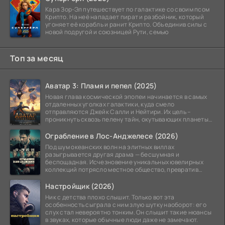
Кара Зор-Эл путешествует по галактике со своим псом
Крипто. На неё нападает пират и разбойник, который
угоняет её корабль и ранит Крипто. Объединив силы с
новой подругой и союзницей Рути, семью
Топ за месяц
Аватар 3: Пламя и пепел (2025)
Новая глава космической эпопеи начинается в самых
отдаленных уголках галактики, куда смело
отправляются Джейк Салли и Нейтири. Их цель –
проникнуть сквозь пелену тайн, окутывающих планеты
системы
Ограбление в Лос-Анджелесе (2026)
Под шум океанских волн на элитных виллах
разыгрывается другая драма — бесшумная и
беспощадная. Исчезновение уникальных ювелирных
коллекций потрясло местное общество, превратив
побережье из курорта в
Настройщик (2026)
Ник с детства плохо слышит. Только вот эта
особенность сыграла с ним злую шутку наоборот: его
слух стал невероятно тонким. Он слышит такие нюансы
в звуках, которые обычные люди даже не замечают.