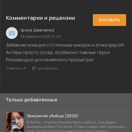
Комментарии и рецензии
ДОБАВИТЬ
Ірина Шевченко
28 февраля 2026 23:00
Забавная комедия с отличным юмором и атмосферой!
Актёры просто супер, особенно главные герои.
Рекомендую для семейного просмотра!
Ответить
Цитировать
Только добавленные
Замужняя убийца (2026)
Ю Бо На — эталон спокойствия и заботы. Она давно
замужем за Квон Тэ Соном. У пары подрастает малышка-
дочь. Бо На создаёт в доме атмосферу тепла и