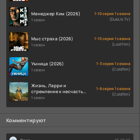
Менеджер Ким (2026)
1-10 серия 1 сезона
(DubLik.TV)
1 сезон
Мыс страха (2026)
1-10 серия 1 сезона
(LostFilm)
1 сезон
Умница (2026)
1-3 серия 1 сезона
(Coldfilm)
1 сезон
Жизнь, Ларри и
1-6 серия 1 сезона
стремление к несчастью:
(Coldfilm)
Почти история Америки
1 сезон
(2026)
Комментируют