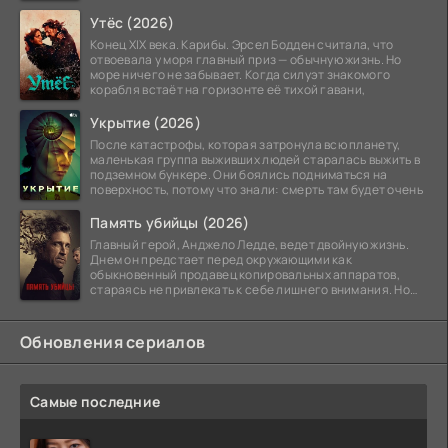
Утёс (2026)
Конец XIX века. Карибы. Эрсел Бодден считала, что
отвоевала у моря главный приз — обычную жизнь. Но
море ничего не забывает. Когда силуэт знакомого
корабля встаёт на горизонте её тихой гавани,
Укрытие (2026)
После катастрофы, которая затронула всю планету,
маленькая группа выживших людей старалась выжить в
подземном бункере. Они боялись подниматься на
поверхность, потому что знали: смерть там будет очень
Память убийцы (2026)
Главный герой, Анджело Ледде, ведет двойную жизнь.
Днем он предстает перед окружающими как
обыкновенный продавец копировальных аппаратов,
стараясь не привлекать к себе лишнего внимания. Но
когда
Обновления сериалов
Самые последние