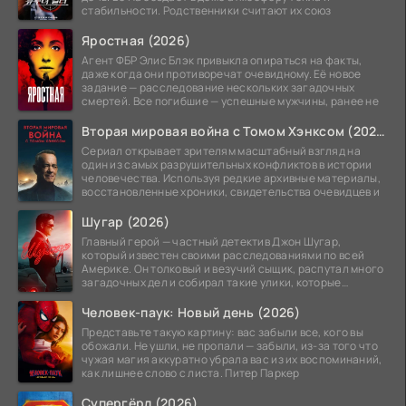
стабильности. Родственники считают их союз
Яростная (2026)
Агент ФБР Элис Блэк привыкла опираться на факты,
даже когда они противоречат очевидному. Её новое
задание — расследование нескольких загадочных
смертей. Все погибшие — успешные мужчины, ранее не
Вторая мировая война с Томом Хэнксом (2026)
Сериал открывает зрителям масштабный взгляд на
один из самых разрушительных конфликтов в истории
человечества. Используя редкие архивные материалы,
восстановленные хроники, свидетельства очевидцев и
Шугар (2026)
Главный герой — частный детектив Джон Шугар,
который известен своими расследованиями по всей
Америке. Он толковый и везучий сыщик, распутал много
загадочных дел и собирал такие улики, которые
помогли
Человек-паук: Новый день (2026)
Представьте такую картину: вас забыли все, кого вы
обожали. Не ушли, не пропали — забыли, из-за того что
чужая магия аккуратно убрала вас из их воспоминаний,
как лишнее слово с листа. Питер Паркер
Супергёрл (2026)