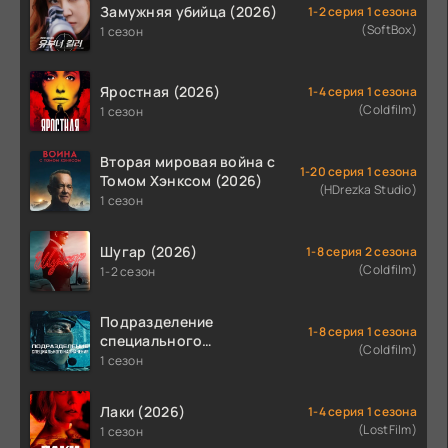
Замужняя убийца (2026)
1-2 серия 1 сезона
(SoftBox)
1 сезон
Яростная (2026)
1-4 серия 1 сезона
(Coldfilm)
1 сезон
Вторая мировая война с
1-20 серия 1 сезона
Томом Хэнксом (2026)
(HDrezka Studio)
1 сезон
Шугар (2026)
1-8 серия 2 сезона
(Coldfilm)
1-2 сезон
Подразделение
1-8 серия 1 сезона
специального
(Coldfilm)
назначения (2026)
1 сезон
Лаки (2026)
1-4 серия 1 сезона
(LostFilm)
1 сезон