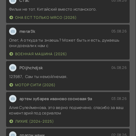
Стас
05.08.26
Фильм не тот. Китайский вместо испанского.
ОНА ЕСТ ТОЛЬКО МЯСО (2026)
merar3k
05.08.26
Олег, А откуда ты знаешь? Может быть и есть, думаешь
они доехали к нам с
ВОЕННАЯ МАШИНА (2026)
POijhchdjsk
04.08.26
123987, Сам ты немой/немая.
МОТОР СИТИ (2026)
артем зубарев иваново сосновая 9а
03.08.26
Алия Сулейменова, это верно подмечено. спасибо за ваш
коментарий под сериалом
ЛИХИЕ (2024-2025)
драгон мани
02.08.26