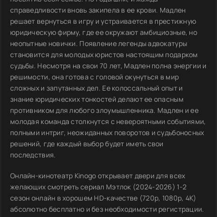
справедливости вновь закипела в ее крови. Мадлен
решает вернуться в игру и устраивается в престижную
юридическую фирму, где ее окружают амбициозные, но
неопытные новички. Появление легенды адвокатуры
становится для молодых юристов настоящим подарком
судьбы. Несмотря на свои 70 лет, Мадлен полна энергии и
решимости, она готова с головой окунуться в мир
сложных и запутанных дел. Ее колоссальный опыт и
знание юридических тонкостей делают ее опасным
противником для любого злоумышленника. Мадлен и ее
молодая команда столкнутся с невероятными событиями,
полными интриг, неожиданных поворотов и судьбоносных
решений, где каждый выбор будет иметь свои
последствия.
Онлайн-кинотеатр Kinogo открывает двери для всех
желающих смотреть сериал Мэтлок (2024-2026) 1-2
сезон онлайн в хорошем HD-качестве (720p, 1080p, 4K)
абсолютно бесплатно и без необходимости регистрации.