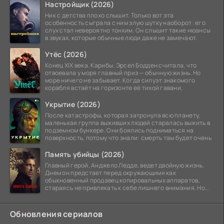
Настройщик (2026)
Ник с детства плохо слышит. Только вот эта
особенность сыграла с ним злую шутку наоборот: его
слух стал невероятно тонким. Он слышит такие нюансы
в звуках, которые обычные люди даже не замечают.
Утёс (2026)
Конец XIX века. Карибы. Эрсел Бодден считала, что
отвоевала у моря главный приз — обычную жизнь. Но
море ничего не забывает. Когда силуэт знакомого
корабля встаёт на горизонте её тихой гавани,
Укрытие (2026)
После катастрофы, которая затронула всю планету,
маленькая группа выживших людей старалась выжить в
подземном бункере. Они боялись подниматься на
поверхность, потому что знали: смерть там будет очень
Память убийцы (2026)
Главный герой, Анджело Ледде, ведет двойную жизнь.
Днем он предстает перед окружающими как
обыкновенный продавец копировальных аппаратов,
стараясь не привлекать к себе лишнего внимания. Но
когда
Обновления сериалов