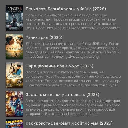
Психопат: Белый кролик-убийца (2026)
Серийный убийца, отличающийся садистскими
наклонностями, бросает вызов правоохранительным
органам. Его ультиматум прост: попробуйте поймать
меня. После каждого жестокого поступка он оставляет
Узники рая (2026)
Действие разворачивается в далёком 1925 году. Люси
Гладуэлл — круглая сирота, которой едва исполнилось
семнадцать. Она принимает решение уехать из Англии
и перебраться к опекуну Джорджу Хьютону.
Сердцебиение драм-хорс (2025)
В городке Холли с богатой историей женщина
загорается идеей создать собственное коневодческое
хозяйство. Порода, которая её привлекает, — драм-хорс
— считается редкостью. Начинать приходится с нуля,
Заставь меня почувствовать (2025)
Бывшая жена не собирается ставить точку в их истории.
Мужчина пребывает в коматозном состоянии, а их союз
давно распался. Но женщина верит: есть способ всё
исправить. И этот способ открывается ей —
Как украсть банкомат и сойти с ума (2026)