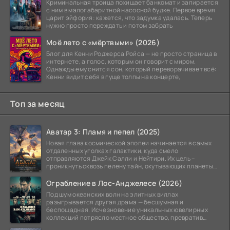
Криминальная троица похищает банкомат и запирается
с ним в малогабаритной насосной будке. Первое время
царит эйфория: кажется, что задумка удалась. Теперь
нужно просто переждать и потом забрать
Моё лето с «мёртвыми» (2026)
Блог для Кенни Роджерса Ройса — не просто страница в
интернете, а голос, которым он говорит с миром.
Однажды ему снится сон, который переворачивает всё:
Кенни видит себя в гуще толпы на концерте,
Топ за месяц
Аватар 3: Пламя и пепел (2025)
Новая глава космической эпопеи начинается в самых
отдаленных уголках галактики, куда смело
отправляются Джейк Салли и Нейтири. Их цель –
проникнуть сквозь пелену тайн, окутывающих планеты
системы
Ограбление в Лос-Анджелесе (2026)
Под шум океанских волн на элитных виллах
разыгрывается другая драма — бесшумная и
беспощадная. Исчезновение уникальных ювелирных
коллекций потрясло местное общество, превратив
побережье из курорта в