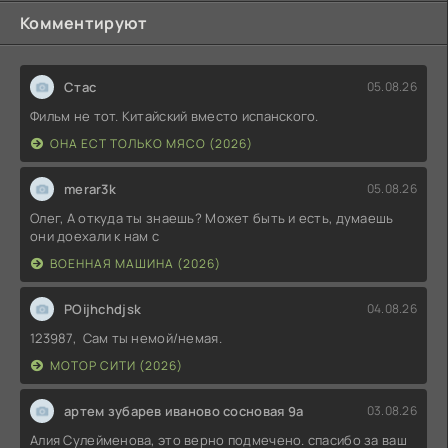
Комментируют
Стас
05.08.26
Фильм не тот. Китайский вместо испанского.
ОНА ЕСТ ТОЛЬКО МЯСО (2026)
merar3k
05.08.26
Олег, А откуда ты знаешь? Может быть и есть, думаешь
они доехали к нам с
ВОЕННАЯ МАШИНА (2026)
POijhchdjsk
04.08.26
123987, Сам ты немой/немая.
МОТОР СИТИ (2026)
артем зубарев иваново сосновая 9а
03.08.26
Алия Сулейменова, это верно подмечено. спасибо за ваш