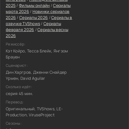
2025
/
Фильмы онлайн
/
Сериалы
марта 2026
/
Новинки сериалов
2026
/
Сериалы 2026
/
Сериалы в
озвучке TVShows
/
Сериалы
февраля 2026
/
Сериалы весны
2026
Режиссёр:
Кэт Койро, Тесса Блейк, Янгзом
Брауен
Сценарист:
Дин Харгров, Дженни Снайдер
Урмен, David Aguilar
Сколько идёт:
серия 45 мин.
Перевод:
Оригинальный, TVShows, LE-
Production, ViruseProject
Сезоны: