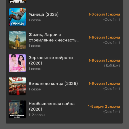
Умница (2026)
1-3 серия 1 сезона
(Coldfilm)
1 сезон
Жизнь, Ларри и
1-6 серия 1 сезона
стремление к несчастью:
(Coldfilm)
Почти история Америки
1 сезон
(2026)
Зеркальные нейроны
1-8 серия 1 сезона
(2026)
(SoftBox)
1 сезон
Вместе до конца (2026)
1-8 серия 1 сезона
(Coldfilm)
1 сезон
Необъявленная война
1-6 серия 2 сезона
(2026)
(Coldfilm)
1-2 сезон