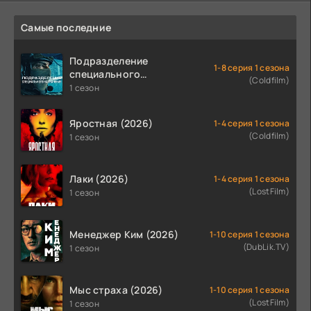
Самые последние
Подразделение
1-8 серия 1 сезона
специального
(Coldfilm)
назначения (2026)
1 сезон
Яростная (2026)
1-4 серия 1 сезона
(Coldfilm)
1 сезон
Лаки (2026)
1-4 серия 1 сезона
(LostFilm)
1 сезон
Менеджер Ким (2026)
1-10 серия 1 сезона
(DubLik.TV)
1 сезон
Мыс страха (2026)
1-10 серия 1 сезона
(LostFilm)
1 сезон