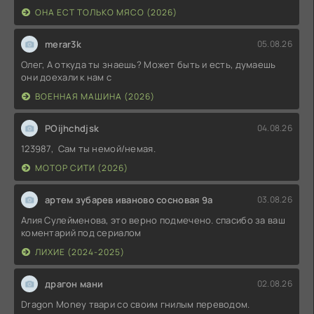
ОНА ЕСТ ТОЛЬКО МЯСО (2026)
merar3k
05.08.26
Олег, А откуда ты знаешь? Может быть и есть, думаешь
они доехали к нам с
ВОЕННАЯ МАШИНА (2026)
POijhchdjsk
04.08.26
123987, Сам ты немой/немая.
МОТОР СИТИ (2026)
артем зубарев иваново сосновая 9а
03.08.26
Алия Сулейменова, это верно подмечено. спасибо за ваш
коментарий под сериалом
ЛИХИЕ (2024-2025)
драгон мани
02.08.26
Dragon Money твари со своим гнилым переводом.