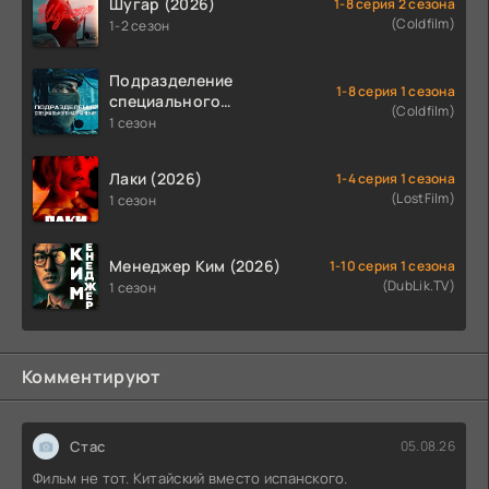
Шугар (2026)
1-8 серия 2 сезона
(Coldfilm)
1-2 сезон
Подразделение
1-8 серия 1 сезона
специального
(Coldfilm)
назначения (2026)
1 сезон
Лаки (2026)
1-4 серия 1 сезона
(LostFilm)
1 сезон
Менеджер Ким (2026)
1-10 серия 1 сезона
(DubLik.TV)
1 сезон
Комментируют
Стас
05.08.26
Фильм не тот. Китайский вместо испанского.