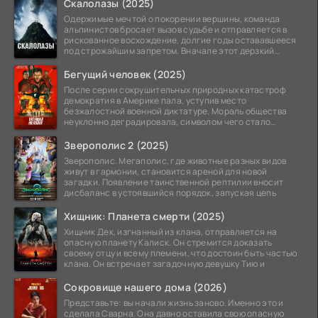
Скалолазы (2025)
Одержимые мечтой о покорении вершины, команда
альпинистов бросает вызов судьбе и отправляется в
рискованное восхождение, долгие годы остававшееся
под строжайшим запретом. Вначале этот дерзкий
проект
Бегущий человек (2025)
После серии сокрушительных природных катастроф
демократия в Америке пала, уступив место
безжалостной военной диктатуре. Мораль общества
неуклонно деградировала, символом чего стало
чудовищное шоу
Зверополис 2 (2025)
Зверополис. Мегаполис, где животные разных видов
живут в гармонии, становится ареной для новой
загадки. Появление таинственной рептилии вносит
дисбаланс в устоявшийся порядок, запуская цепь
Хищник: Планета смерти (2025)
Хищник Дек, изгнанный из клана, отправляется на
опасную планету Калиск. Он стремится доказать
своему отцу и всему племени, что достоин быть частью
клана. Он встречает загадочную девушку Тию и
Сокровище нашего дома (2026)
Представьте: вы начали жизнь заново. Именно это и
сделала Сварна. Она давно оставила свою опасную