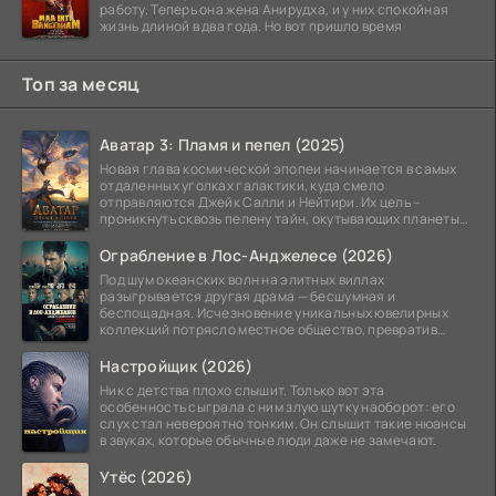
работу. Теперь она жена Анирудха, и у них спокойная
жизнь длиной в два года. Но вот пришло время
Топ за месяц
Аватар 3: Пламя и пепел (2025)
Новая глава космической эпопеи начинается в самых
отдаленных уголках галактики, куда смело
отправляются Джейк Салли и Нейтири. Их цель –
проникнуть сквозь пелену тайн, окутывающих планеты
системы
Ограбление в Лос-Анджелесе (2026)
Под шум океанских волн на элитных виллах
разыгрывается другая драма — бесшумная и
беспощадная. Исчезновение уникальных ювелирных
коллекций потрясло местное общество, превратив
побережье из курорта в
Настройщик (2026)
Ник с детства плохо слышит. Только вот эта
особенность сыграла с ним злую шутку наоборот: его
слух стал невероятно тонким. Он слышит такие нюансы
в звуках, которые обычные люди даже не замечают.
Утёс (2026)