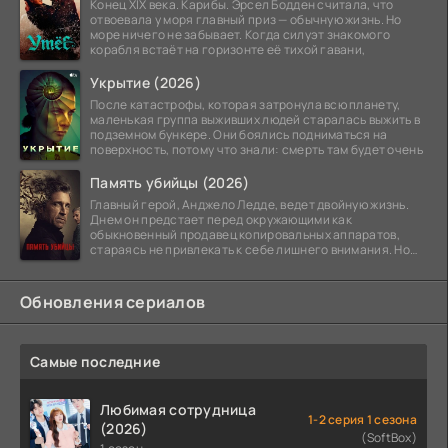
Конец XIX века. Карибы. Эрсел Бодден считала, что
отвоевала у моря главный приз — обычную жизнь. Но
море ничего не забывает. Когда силуэт знакомого
корабля встаёт на горизонте её тихой гавани,
Укрытие (2026)
После катастрофы, которая затронула всю планету,
маленькая группа выживших людей старалась выжить в
подземном бункере. Они боялись подниматься на
поверхность, потому что знали: смерть там будет очень
Память убийцы (2026)
Главный герой, Анджело Ледде, ведет двойную жизнь.
Днем он предстает перед окружающими как
обыкновенный продавец копировальных аппаратов,
стараясь не привлекать к себе лишнего внимания. Но
когда
Обновления сериалов
Самые последние
Любимая сотрудница
1-2 серия 1 сезона
(2026)
(SoftBox)