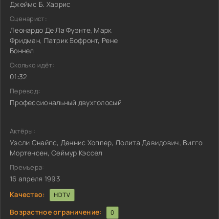
Джеймс Б. Харрис
Сценарист:
Леонардо Де Ла Фуэнте, Марк
Фридман, Патрик Бофронт, Рене
Боннел
Сколько идёт:
01:32
Перевод:
Профессиональный двухголосый
Актёры:
Уэсли Снайпс, Деннис Хоппер, Лолита Давидович, Вигго
Мортенсен, Сеймур Кэссел
Премьера:
16 апреля 1993
Качество:
HDTV
Возрастное ограничение:
0