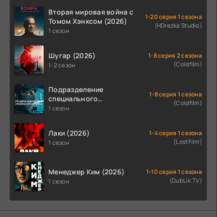
Вторая мировая война с
1-20 серия 1 сезона
Томом Хэнксом (2026)
(HDrezka Studio)
1 сезон
Шугар (2026)
1-8 серия 2 сезона
(Coldfilm)
1-2 сезон
Подразделение
1-8 серия 1 сезона
специального
(Coldfilm)
назначения (2026)
1 сезон
Лаки (2026)
1-4 серия 1 сезона
(LostFilm)
1 сезон
Менеджер Ким (2026)
1-10 серия 1 сезона
(DubLik.TV)
1 сезон