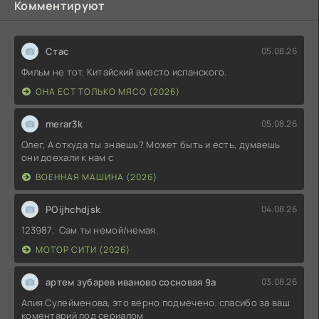
Комментируют
Стас
05.08.26
Фильм не тот. Китайский вместо испанского.
ОНА ЕСТ ТОЛЬКО МЯСО (2026)
merar3k
05.08.26
Олег, А откуда ты знаешь? Может быть и есть, думаешь
они доехали к нам с
ВОЕННАЯ МАШИНА (2026)
POijhchdjsk
04.08.26
123987, Сам ты немой/немая.
МОТОР СИТИ (2026)
артем зубарев иваново сосновая 9а
03.08.26
Алия Сулейменова, это верно подмечено. спасибо за ваш
коментарий под сериалом