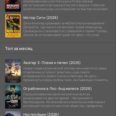
изолированном участке суши в Тихом океане
регистрируется вспышка опасного вируса. Событие
кажется локальным, но специалисты быстро осознают:
как только
Мотор Сити (2026)
Джон Миллер проживает в неблагополучном районе
Детройта, где никого не волнуют чужие неурядицы.
Однажды он сталкивается с девушкой и теряет голову.
Джона не останавливает даже тот факт, что у неё
Топ за месяц
Аватар 3: Пламя и пепел (2025)
Новая глава космической эпопеи начинается в самых
отдаленных уголках галактики, куда смело
отправляются Джейк Салли и Нейтири. Их цель –
проникнуть сквозь пелену тайн, окутывающих планеты
системы
Ограбление в Лос-Анджелесе (2026)
Под шум океанских волн на элитных виллах
разыгрывается другая драма — бесшумная и
беспощадная. Исчезновение уникальных ювелирных
коллекций потрясло местное общество, превратив
побережье из курорта в
Настройщик (2026)