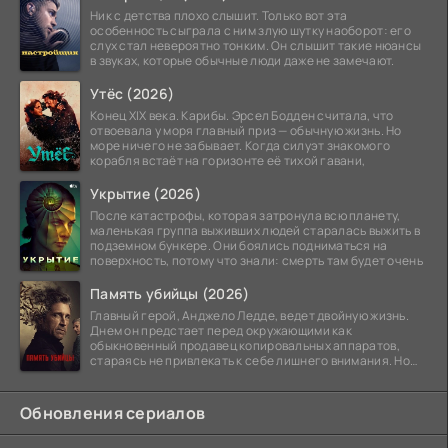
Ник с детства плохо слышит. Только вот эта
особенность сыграла с ним злую шутку наоборот: его
слух стал невероятно тонким. Он слышит такие нюансы
в звуках, которые обычные люди даже не замечают.
Утёс (2026)
Конец XIX века. Карибы. Эрсел Бодден считала, что
отвоевала у моря главный приз — обычную жизнь. Но
море ничего не забывает. Когда силуэт знакомого
корабля встаёт на горизонте её тихой гавани,
Укрытие (2026)
После катастрофы, которая затронула всю планету,
маленькая группа выживших людей старалась выжить в
подземном бункере. Они боялись подниматься на
поверхность, потому что знали: смерть там будет очень
Память убийцы (2026)
Главный герой, Анджело Ледде, ведет двойную жизнь.
Днем он предстает перед окружающими как
обыкновенный продавец копировальных аппаратов,
стараясь не привлекать к себе лишнего внимания. Но
когда
Обновления сериалов