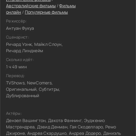
Австралийские фильмы
/
Фильмы
онлайн
/
Популярные фильмы
Режиссёр:
Антуан Фукуа
Сценарист:
Ричард Уэнк, Майкл Слоун,
Ричард Линдхейм
Сколько идёт:
1 ч 49 мин
Перевод:
TVShows, NewComers,
Оригинальный, Субтитры,
Дублированный
Актёры:
Дензел Вашингтон, Дакота Фаннинг, Эудженио
Мастрандреа, Дэвид Денман, Гая Скоделларо, Ремо
Джироне, Андреа Скардуцио, Андреа Додеро, Даниэль