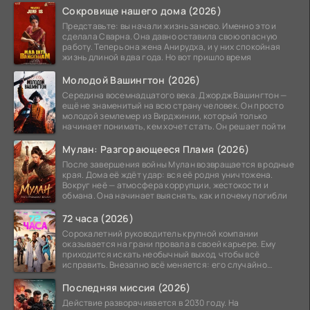
Сокровище нашего дома (2026)
Представьте: вы начали жизнь заново. Именно это и
сделала Сварна. Она давно оставила свою опасную
работу. Теперь она жена Анирудха, и у них спокойная
жизнь длиной в два года. Но вот пришло время
Молодой Вашингтон (2026)
Середина восемнадцатого века. Джордж Вашингтон —
ещё не знаменитый на всю страну человек. Он просто
молодой землемер из Вирджинии, который только
начинает понимать, кем хочет стать. Он решает пойти
Мулан: Разгорающееся Пламя (2026)
После завершения войны Мулан возвращается в родные
края. Дома её ждёт удар: вся её родня уничтожена.
Вокруг неё — атмосфера коррупции, жестокости и
обмана. Она начинает выяснять, как и почему погибли
72 часа (2026)
Сорокалетний руководитель крупной компании
оказывается на грани провала в своей карьере. Ему
приходится искать необычный выход, чтобы всё
исправить. Внезапно всё меняется: его случайно
добавляют в
Последняя миссия (2026)
Действие разворачивается в 2030 году. На