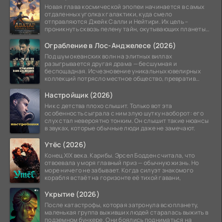
Новая глава космической эпопеи начинается в самых
отдаленных уголках галактики, куда смело
отправляются Джейк Салли и Нейтири. Их цель –
проникнуть сквозь пелену тайн, окутывающих планеты
системы
Ограбление в Лос-Анджелесе (2026)
Под шум океанских волн на элитных виллах
разыгрывается другая драма — бесшумная и
беспощадная. Исчезновение уникальных ювелирных
коллекций потрясло местное общество, превратив
побережье из курорта в
Настройщик (2026)
Ник с детства плохо слышит. Только вот эта
особенность сыграла с ним злую шутку наоборот: его
слух стал невероятно тонким. Он слышит такие нюансы
в звуках, которые обычные люди даже не замечают.
Утёс (2026)
Конец XIX века. Карибы. Эрсел Бодден считала, что
отвоевала у моря главный приз — обычную жизнь. Но
море ничего не забывает. Когда силуэт знакомого
корабля встаёт на горизонте её тихой гавани,
Укрытие (2026)
После катастрофы, которая затронула всю планету,
маленькая группа выживших людей старалась выжить в
подземном бункере. Они боялись подниматься на