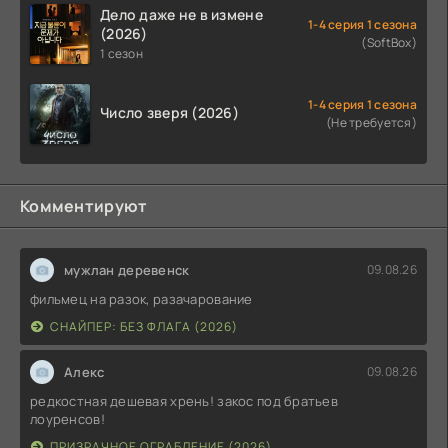
Дело даже не в измене
1-4 серия 1 сезона
(2026)
(SoftBox)
1 сезон
1-4 серия 1 сезона
Число зверя (2026)
(Не требуется)
Комментируют
мужлан деревенск
09.08.26
фильмец на разок, разачарование
СНАЙПЕР: БЕЗ ФЛАГА (2026)
Алекс
09.08.26
редкостная дешевая хрень! закос под братьев
лоуренсов!
ПРИЗРАЧНОЕ ОГРАБЛЕНИЕ (2026)