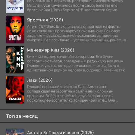
поваром в нью-йоркском ресторане, имеющем звезду
Мишлен. Всё изменилось после самоубийства его
брата Майки (Джон Бернтал). В наследство Карми
Яростная (2026)
Агент ФБР Элис Блэк привыкла опираться на факты,
даже когда они противоречат очевидному. Её новое
задание — расследование нескольких загадочных
смертей. Все погибшие — успешные мужчины, ранее не
Менеджер Ким (2026)
Ким — менеджер крупной корпорации. Его будни
состоят из отчётов, совещаний и редких ужинов дома.
Главное чувство, которое им движет, — это забота о
единственном родном человеке, о дочери. Именно так
Лаки (2026)
Главной героиней является Лаки Армстронг,
обладающая невероятным обаянием и сложным
прошлым. В её детстве была другая реальность,
поскольку её воспитал красноречивый отец. Они
постоянно перемещались,
Топ за месяц
Аватар 3: Пламя и пепел (2025)