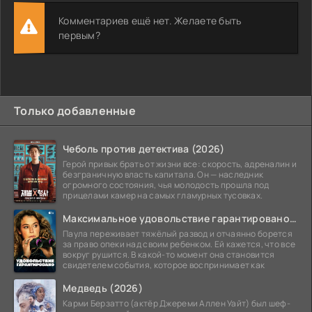
Комментариев ещё нет. Желаете быть
первым?
Только добавленные
Чеболь против детектива (2026)
Герой привык брать от жизни все: скорость, адреналин и
безграничную власть капитала. Он — наследник
огромного состояния, чья молодость прошла под
прицелами камер на самых гламурных тусовках.
Максимальное удовольствие гарантировано (2026)
Паула переживает тяжёлый развод и отчаянно борется
за право опеки над своим ребенком. Ей кажется, что все
вокруг рушится. В какой-то момент она становится
свидетелем события, которое воспринимает как
Медведь (2026)
Карми Берзатто (актёр Джереми Аллен Уайт) был шеф-