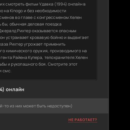
их смотреть фильм Удавка (1994) онлайн в
о на Kinogo и без необходимости
сменов во главе с конгрессменом Хелен
 бы, обычная деловая поездка
Джералд Рихтер оказывается опасным
он устраивает кровавую бойню и выдвигает
каза Рихтер угрожает применить
ого химического оружия, производимого на
агента Райена Купера, телохранителя Хелен
ьбы и рукопашного боя. Смотрите этот
и смс.
4) онлайн
й-то из них может быть недоступен)
НЕ РАБОТАЕТ?