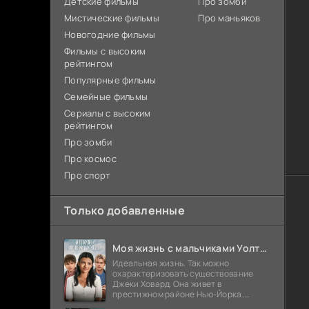
Детские фильмы
Про зомби
Мистические фильмы
Про маньяков
Новогодние фильмы
Фильмы с высоким
рейтингом
Популярные фильмы
Семейные фильмы
Сериалы с высоким
рейтингом
Про зомби
Про космос
Про спорт
Только добавленные
Моя жизнь с мальчиками Уолтер (2026)
Идеальная жизнь. Так можно
охарактеризовать существование
Джеки Ховард. Она живет в
престижном районе Нью-Йорка,
учится на отлично и выглядит