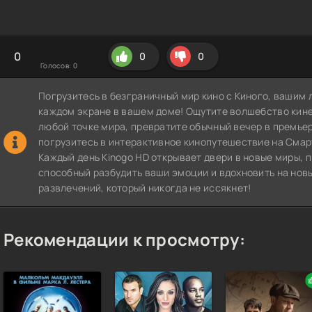
0
0
0
Голосов:
0
Погрузитесь в безграничный мир кино с Киного, вашим 
каждом экране в вашем доме! Ощутите волшебство кин
любой точке мира, превратите обычный вечер в премье
погрузитесь в интерактивное кинопутешествие на СмартТВ
Каждый день Kinogo HD открывает двери в новые миры, 
способный разбудить ваши эмоции и вдохновить на нов
развлечений, который никогда не иссякнет!
Рекомендации к просмотру: