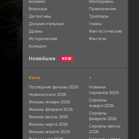
Боевики
Мелодрамы
Военные
Приключения
Детективы
Триллеры
Документальные
Ужасы
Драмы
Фантастические
Исторические
Фэнтези
Комедии
Новейшее
Кино
+
Последние фильмы 2026
Новинки
сериалов 2026
Новинки кино 2026
Сериалы
Фильмы января 2026
января 2026
Фильмы февраля 2026
Сериалы
Фильмы весны 2026
февраля 2026
Фильмы марта 2026
Сериалы весны
Фильмы апреля 2026
2026