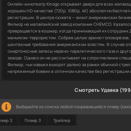
Онлайн-кинотеатр Kinogo открывает двери для всех желающ
хорошем HD-качестве (720p, 1080p, 4K) абсолютно бесплатн
регистрации. В центре сюжета — визит американских бизне
Филмор на малайзийский завод компании CHEMCO. Казалось
превращается в кошмар, когда принимающий их сотрудник 
маньяком-террористом. Собрав целую армию головорезов, 
шантажные требования американским властям. В случае от
смертоносные запасы нервно-паралитического газа и друг
заводе. Однако он не рассчитывает на сопротивление спец
Филмор, чьи навыки выходят далеко за рамки обычной стрел
напряженный боевик в отличном качестве без регистрации 
Смотреть Удавка (199
Выбирайте из списка любой понравившийся плеер (како
леер 2
Плеер 3
Трейлер