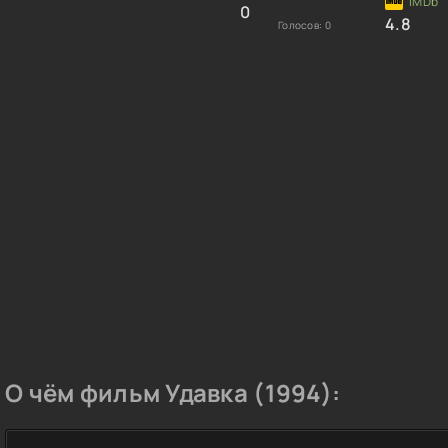
0
4.8
Голосов:
0
О чём фильм Удавка (1994):