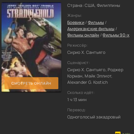
Страна: США, Филиппины
Жанры:
Боевики
/
Фильмы
/
Американские фильмы
/
Фильмы онлайн
/
Фильмы 90-х
Режиссёр:
Сирио Х. Сантьяго
Сценарист:
Сирио Х. Сантьяго, Роджер
Корман, Майк Эллиот,
Alexander G. Kostich
СМОТРЕТЬ ОНЛАЙН
Сколько идёт:
1 ч 13 мин
Перевод:
Одноголосый закадровый