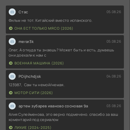
Стас
05.08.26
Фильм не тот. Китайский вместо испанского.
ОНА ЕСТ ТОЛЬКО МЯСО (2026)
merar3k
05.08.26
Олег, А откуда ты знаешь? Может быть и есть, думаешь
они доехали к нам с
ВОЕННАЯ МАШИНА (2026)
POijhchdjsk
04.08.26
123987, Сам ты немой/немая.
МОТОР СИТИ (2026)
артем зубарев иваново сосновая 9а
03.08.26
Алия Сулейменова, это верно подмечено. спасибо за ваш
коментарий под сериалом
ЛИХИЕ (2024-2025)