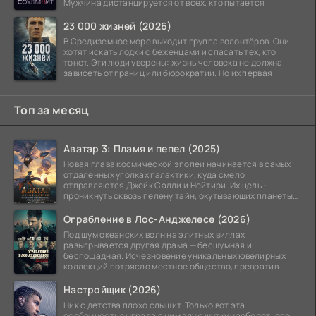
Мужчина дистанцируется от всех, кто пытается
23 000 жизней (2026)
В Средиземное море выходит группа волонтёров. Они
хотят искать лодки с беженцами и спасать тех, кто
тонет. Эти люди уверены: жизнь человека не должна
зависеть от границ или бюрократии. Но их первая
Топ за месяц
Аватар 3: Пламя и пепел (2025)
Новая глава космической эпопеи начинается в самых
отдаленных уголках галактики, куда смело
отправляются Джейк Салли и Нейтири. Их цель –
проникнуть сквозь пелену тайн, окутывающих планеты
системы
Ограбление в Лос-Анджелесе (2026)
Под шум океанских волн на элитных виллах
разыгрывается другая драма — бесшумная и
беспощадная. Исчезновение уникальных ювелирных
коллекций потрясло местное общество, превратив
побережье из курорта в
Настройщик (2026)
Ник с детства плохо слышит. Только вот эта
особенность сыграла с ним злую шутку наоборот: его