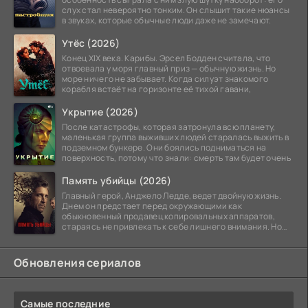
слух стал невероятно тонким. Он слышит такие нюансы
в звуках, которые обычные люди даже не замечают.
Утёс (2026)
Конец XIX века. Карибы. Эрсел Бодден считала, что
отвоевала у моря главный приз — обычную жизнь. Но
море ничего не забывает. Когда силуэт знакомого
корабля встаёт на горизонте её тихой гавани,
Укрытие (2026)
После катастрофы, которая затронула всю планету,
маленькая группа выживших людей старалась выжить в
подземном бункере. Они боялись подниматься на
поверхность, потому что знали: смерть там будет очень
Память убийцы (2026)
Главный герой, Анджело Ледде, ведет двойную жизнь.
Днем он предстает перед окружающими как
обыкновенный продавец копировальных аппаратов,
стараясь не привлекать к себе лишнего внимания. Но
когда
Обновления сериалов
Самые последние