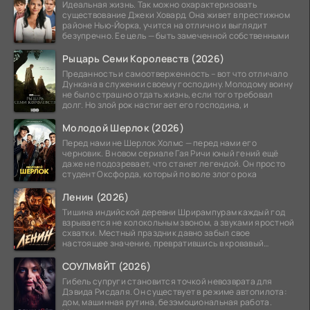
Идеальная жизнь. Так можно охарактеризовать
существование Джеки Ховард. Она живет в престижном
районе Нью-Йорка, учится на отлично и выглядит
безупречно. Ее цель — быть замеченной собственными
Рыцарь Семи Королевств (2026)
Преданность и самоотверженность – вот что отличало
Дункана в служении своему господину. Молодому воину
не было страшно отдать жизнь, если того требовал
долг. Но злой рок настигает его господина, и
Молодой Шерлок (2026)
Перед нами не Шерлок Холмс — перед нами его
черновик. В новом сериале Гая Ричи юный гений ещё
даже не подозревает, что станет легендой. Он просто
студент Оксфорда, который по воле злого рока
Ленин (2026)
Тишина индийской деревни Шрирампурам каждый год
взрывается не колокольным звоном, а звуками яростной
схватки. Местный праздник давно забыл свое
настоящее значение, превратившись в кровавый
ритуал.
СОУЛМ8ЙТ (2026)
Гибель супруги становится точкой невозврата для
Дэвида Рисдаля. Он существует в режиме автопилота:
дом, машинная рутина, безэмоциональная работа.