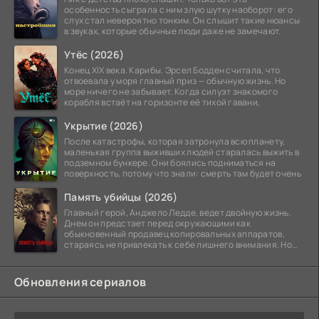
особенность сыграла с ним злую шутку наоборот: его
слух стал невероятно тонким. Он слышит такие нюансы
в звуках, которые обычные люди даже не замечают.
Утёс (2026)
Конец XIX века. Карибы. Эрсел Бодден считала, что
отвоевала у моря главный приз — обычную жизнь. Но
море ничего не забывает. Когда силуэт знакомого
корабля встаёт на горизонте её тихой гавани,
Укрытие (2026)
После катастрофы, которая затронула всю планету,
маленькая группа выживших людей старалась выжить в
подземном бункере. Они боялись подниматься на
поверхность, потому что знали: смерть там будет очень
Память убийцы (2026)
Главный герой, Анджело Ледде, ведет двойную жизнь.
Днем он предстает перед окружающими как
обыкновенный продавец копировальных аппаратов,
стараясь не привлекать к себе лишнего внимания. Но
когда
Обновления сериалов