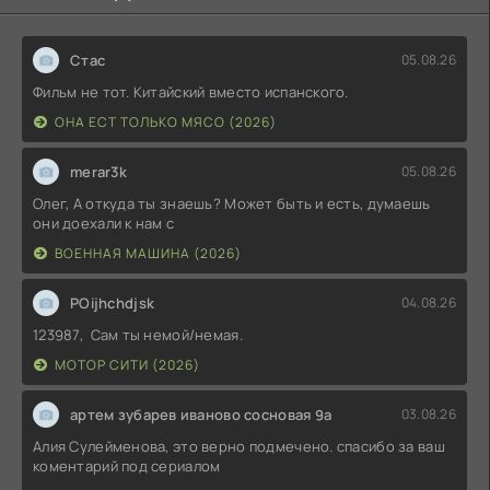
Стас
05.08.26
Фильм не тот. Китайский вместо испанского.
ОНА ЕСТ ТОЛЬКО МЯСО (2026)
merar3k
05.08.26
Олег, А откуда ты знаешь? Может быть и есть, думаешь
они доехали к нам с
ВОЕННАЯ МАШИНА (2026)
POijhchdjsk
04.08.26
123987, Сам ты немой/немая.
МОТОР СИТИ (2026)
артем зубарев иваново сосновая 9а
03.08.26
Алия Сулейменова, это верно подмечено. спасибо за ваш
коментарий под сериалом