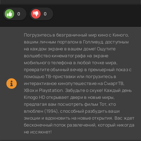
0
0
Погрузитесь в безграничный мир кино с Киного,
вашим личным порталом в Голливуд, доступным
на каждом экране в вашем доме! Ощутите
волшебство кинематографа на экране
мобильного телефона в любой точке мира,
превратите обычный вечер в премьерный показ с
помощью ТВ-приставки или погрузитесь в
интерактивное кинопутешествие на СмартТВ,
XBox и Playstation. Забудьте о скуке! Каждый день
Kinogo HD открывает двери в новые миры,
предлагая вам посмотреть фильм Тот, кто
влюблен (1994), способный разбудить ваши
эмоции и вдохновить на новые открытия. Вас ждет
бесконечный поток развлечений, который никогда
не иссякнет!