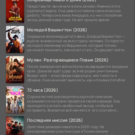
Представьте: вы начали жизнь заново. Именно это и
сделала Сварна. Она давно оставила свою опасную
работу. Теперь она жена Анирудха, и у них спокойная
жизнь длиной в два года. Но вот пришло время
Молодой Вашингтон (2026)
Середина восемнадцатого века. Джордж Вашингтон —
ещё не знаменитый на всю страну человек. Он просто
молодой землемер из Вирджинии, который только
начинает понимать, кем хочет стать. Он решает пойти
Мулан: Разгорающееся Пламя (2026)
После завершения войны Мулан возвращается в родные
края. Дома её ждёт удар: вся её родня уничтожена.
Вокруг неё — атмосфера коррупции, жестокости и
обмана. Она начинает выяснять, как и почему погибли
72 часа (2026)
Сорокалетний руководитель крупной компании
оказывается на грани провала в своей карьере. Ему
приходится искать необычный выход, чтобы всё
исправить. Внезапно всё меняется: его случайно
добавляют в
Последняя миссия (2026)
Действие разворачивается в 2030 году. На
изолированном участке суши в Тихом океане