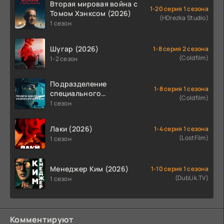
Вторая мировая война с
1-20 серия 1 сезона
Томом Хэнксом (2026)
(HDrezka Studio)
1 сезон
Шугар (2026)
1-8 серия 2 сезона
(Coldfilm)
1-2 сезон
Подразделение
1-8 серия 1 сезона
специального
(Coldfilm)
назначения (2026)
1 сезон
Лаки (2026)
1-4 серия 1 сезона
(LostFilm)
1 сезон
Менеджер Ким (2026)
1-10 серия 1 сезона
(DubLik.TV)
1 сезон
Комментируют