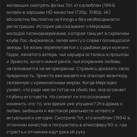
желающих смотреть фильм Тот, кто влюблен (1994)
онлайн в хорошем HD-качестве (720p, 1080p, 4K)
абсолютно бесплатно на Kinogo и без необходимости
регистрации. История рассказывает о Мерседес,
молодой латиноамериканке, которая танцует в скромном
клубе Лос-Анджелеса, лелея мечту о славе голливудской
звезды. Ее жизнь переплетается с судьбами двух мужчин:
Гарри, женатого актера, чья карьера осталась в прошлом,
и Эрнесто, юного иммигранта, чья искренняя любовь
наталкивается на ее презрение. Стремясь доказать свою
преданность, Эрнесто ввязывается в опасную авантюру,
связанную с криминальным миром. Когда Мерседес
узнает, что ради нее он готов на убийство, она осознает
глубину его чувств. Но сможет ли это осознание
изменить что-то, или время уже упущено? Эта драма о
любви, амбициях и жестокой реальности остается
актуальной и сегодня. Смотрите Тот, кто влюблен (1994) в
отличном качестве и погрузитесь в атмосферу 90-х, где
страсть и отчаяние идут рука об руку.