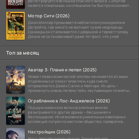
регистрируется вспышка опасного вируса. Событие
кажется локальным, но специалисты быстро осознают:
как только
Мотор Сити (2026)
Джон Миллер проживает в неблагополучном районе
Детройта, где никого не волнуют чужие неурядицы.
Однажды он сталкивается с девушкой и теряет голову.
Джона не останавливает даже тот факт, что у неё
Топ за месяц
Аватар 3: Пламя и пепел (2025)
Новая глава космической эпопеи начинается в самых
отдаленных уголках галактики, куда смело
отправляются Джейк Салли и Нейтири. Их цель –
проникнуть сквозь пелену тайн, окутывающих планеты
системы
Ограбление в Лос-Анджелесе (2026)
Под шум океанских волн на элитных виллах
разыгрывается другая драма — бесшумная и
беспощадная. Исчезновение уникальных ювелирных
коллекций потрясло местное общество, превратив
побережье из курорта в
Настройщик (2026)
Ник с детства плохо слышит. Только вот эта