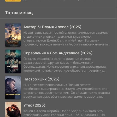
Топ за месяц
Аватар 3: Пламя и пепел (2025)
Новая глава космической эпопеи начинается в самых
отдаленных уголках галактики, куда смело
отправляются Джейк Салли и Нейтири. Их цель –
проникнуть сквозь пелену тайн, окутывающих планеты
системы
Ограбление в Лос-Анджелесе (2026)
Под шум океанских волн на элитных виллах
разыгрывается другая драма — бесшумная и
беспощадная. Исчезновение уникальных ювелирных
коллекций потрясло местное общество, превратив
побережье из курорта в
Настройщик (2026)
Ник с детства плохо слышит. Только вот эта
особенность сыграла с ним злую шутку наоборот: его
слух стал невероятно тонким. Он слышит такие нюансы
в звуках, которые обычные люди даже не замечают.
Утёс (2026)
Конец XIX века. Карибы. Эрсел Бодден считала, что
отвоевала у моря главный приз — обычную жизнь. Но