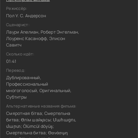
Режиссёр:
Пол У. С. Андерсон
Сценарист:
Лаури Апелиан, Роберт Энгелман,
Лоуренс Касанофф, Элисон
Савитч
Сколько идёт:
01:41
Перевод:
Дублированный,
Профессиональный
многоголосый, Оригинальный,
Субтитры
Альтернативные названия фильма:
Смяротная бітва; Смертельна
битва; Өлім шайқасы; Մահացու
մարտ; Ölümcül döyüş;
Смертельна битва; Θανάσιμη