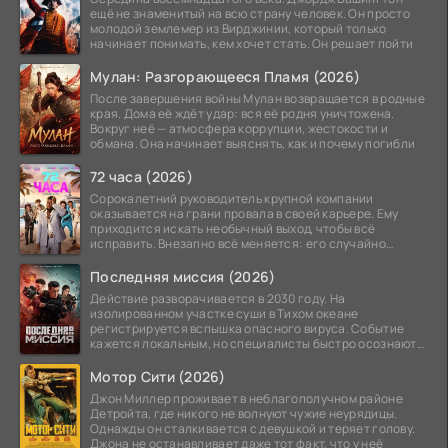
ещё не знаменитый на всю страну человек. Он просто
молодой землемер из Вирджинии, который только
начинает понимать, кем хочет стать. Он решает пойти
Мулан: Разгорающееся Пламя (2026)
После завершения войны Мулан возвращается в родные
края. Дома её ждёт удар: вся её родня уничтожена.
Вокруг неё — атмосфера коррупции, жестокости и
обмана. Она начинает выяснять, как и почему погибли
72 часа (2026)
Сорокалетний руководитель крупной компании
оказывается на грани провала в своей карьере. Ему
приходится искать необычный выход, чтобы всё
исправить. Внезапно всё меняется: его случайно
добавляют в
Последняя миссия (2026)
Действие разворачивается в 2030 году. На
изолированном участке суши в Тихом океане
регистрируется вспышка опасного вируса. Событие
кажется локальным, но специалисты быстро осознают:
как только
Мотор Сити (2026)
Джон Миллер проживает в неблагополучном районе
Детройта, где никого не волнуют чужие неурядицы.
Однажды он сталкивается с девушкой и теряет голову.
Джона не останавливает даже тот факт, что у неё