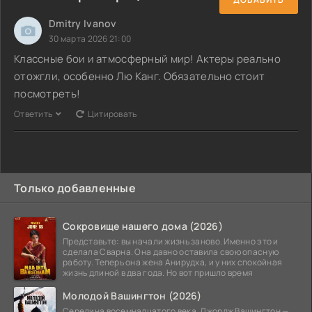
Dmitry Ivanov
30 марта 2026 21:00
Классные бои и атмосферный мир! Актеры реально
отожгли, особенно Лю Канг. Обязательно стоит
посмотреть!
Ответить
Цитировать
Только добавленные
Сокровище нашего дома (2026)
Представьте: вы начали жизнь заново. Именно это и
сделала Сварна. Она давно оставила свою опасную
работу. Теперь она жена Анирудха, и у них спокойная
жизнь длиной в два года. Но вот пришло время
Молодой Вашингтон (2026)
Середина восемнадцатого века. Джордж Вашингтон —