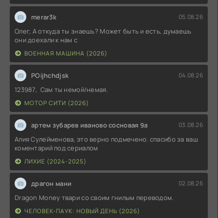
merar3k
05.08.26
Олег, А откуда ты знаешь? Может быть и есть, думаешь
они доехали к нам с
ВОЕННАЯ МАШИНА (2026)
POijhchdjsk
04.08.26
123987, Сам ты немой/немая.
МОТОР СИТИ (2026)
артем зубарев иваново сосновая 9а
03.08.26
Алия Сулейменова, это верно подмечено. спасибо за ваш
коментарий под сериалом
ЛИХИЕ (2024-2025)
драгон мани
02.08.26
Dragon Money твари со своим гнилым переводом.
ЧЕЛОВЕК-ПАУК: НОВЫЙ ДЕНЬ (2026)