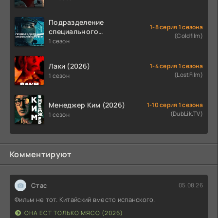
Подразделение
1-8 серия 1 сезона
специального
(Coldfilm)
назначения (2026)
1 сезон
Лаки (2026)
1-4 серия 1 сезона
(LostFilm)
1 сезон
Менеджер Ким (2026)
1-10 серия 1 сезона
(DubLik.TV)
1 сезон
Комментируют
Стас
05.08.26
Фильм не тот. Китайский вместо испанского.
ОНА ЕСТ ТОЛЬКО МЯСО (2026)