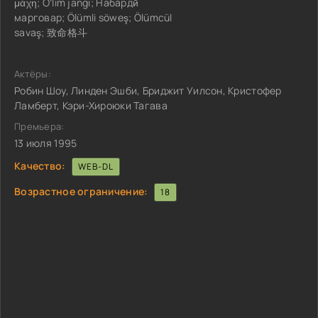
μάχη; Oʻlim jangi; Набардӣ
марговар; Ölümli söweş; Ölümcül
savaş; 致命格斗
Актёры:
Робин Шоу, Линден Эшби, Бриджит Уилсон, Кристофер
Ламберт, Кэри-Хироюки Тагава
Премьера:
13 июля 1995
Качество:
WEB-DL
Возрастное ограничение:
18