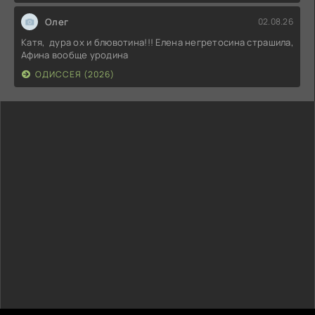
Олег
02.08.26
Катя, дура ох и блювотина!!! Елена негретосина страшила,
Афина вообще уродина
ОДИССЕЯ (2026)