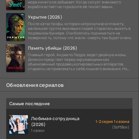
море ничего не забывает. Когда силуэт знакомого
корабля встаёт на горизонте её тихой гавани,
Укрытие (2026)
После катастрофы, которая затронула всю планету,
маленькая группа выживших людей старалась выжить в
подземном бункере. Они боялись подниматься на
поверхность, потому что знали: смерть там будет очень
Память убийцы (2026)
Главный герой, Анджело Ледде, ведет двойную жизнь.
Днем он предстает перед окружающими как
обыкновенный продавец копировальных аппаратов,
стараясь не привлекать к себе лишнего внимания. Но
когда
Обновления сериалов
Самые последние
Любимая сотрудница
1-2 серия 1 сезона
(2026)
(SoftBox)
1 сезон