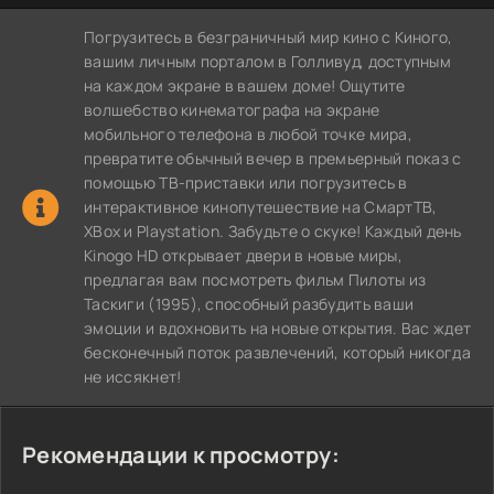
Погрузитесь в безграничный мир кино с Киного,
вашим личным порталом в Голливуд, доступным
на каждом экране в вашем доме! Ощутите
волшебство кинематографа на экране
мобильного телефона в любой точке мира,
превратите обычный вечер в премьерный показ с
помощью ТВ-приставки или погрузитесь в
интерактивное кинопутешествие на СмартТВ,
XBox и Playstation. Забудьте о скуке! Каждый день
Kinogo HD открывает двери в новые миры,
предлагая вам посмотреть фильм Пилоты из
Таскиги (1995), способный разбудить ваши
эмоции и вдохновить на новые открытия. Вас ждет
бесконечный поток развлечений, который никогда
не иссякнет!
Рекомендации к просмотру: