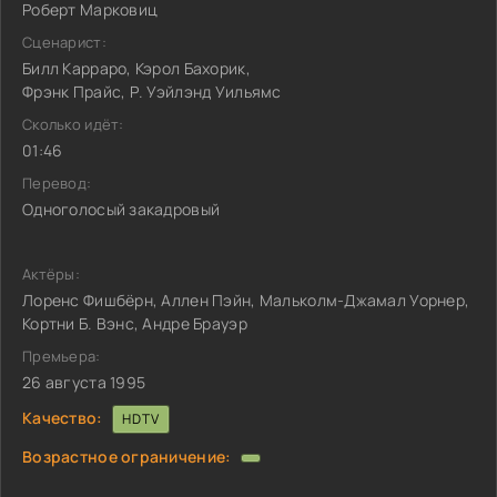
Роберт Марковиц
Сценарист:
Билл Карраро, Кэрол Бахорик,
Фрэнк Прайс, Р. Уэйлэнд Уильямс
Сколько идёт:
01:46
Перевод:
Одноголосый закадровый
Актёры:
Лоренс Фишбёрн, Аллен Пэйн, Мальколм-Джамал Уорнер,
Кортни Б. Вэнс, Андре Брауэр
Премьера:
26 августа 1995
Качество:
HDTV
Возрастное ограничение: