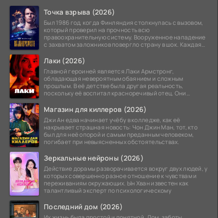
Точка взрыва (2026)
Был 1986 год, когда Финляндия столкнулась с вызовом,
который проверил на прочность всю
правоохранительную систему. Вооруженное нападение
с захватом заложников повергло страну в шок. Каждая
минута той
Лаки (2026)
Главной героиней является Лаки Армстронг,
обладающая невероятным обаянием и сложным
прошлым. В её детстве была другая реальность,
поскольку её воспитал красноречивый отец. Они
постоянно перемещались,
Магазин для киллеров (2026)
Джи Ан едва начинает учёбу в колледже, как её
накрывает страшная новость: Чон Джин Ман, тот, кто
был для неё опорой и самым преданным человеком,
погибает при невыясненных обстоятельствах.
Зеркальные нейроны (2026)
Действие дорамы разворачивается вокруг двух людей, у
которых совершенно разное отношение к чувствам и
переживаниям окружающих. Ын Хван известен как
талантливый эксперт по психологическому
Последний дом (2026)
Их жизнь была простой и понятной. Дом, заботы,