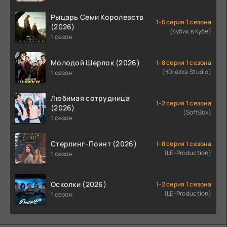
Рыцарь Семи Королевств
1-6 серия 1 сезона
(2026)
(Кубик в Кубе)
1 сезон
Молодой Шерлок (2026)
1-8 серия 1 сезона
(HDrezka Studio)
1 сезон
Любимая сотрудница
1-2 серия 1 сезона
(2026)
(SoftBox)
1 сезон
Стерлинг-Поинт (2026)
1-8 серия 1 сезона
(LE-Production)
1 сезон
Осколки (2026)
1-2 серия 1 сезона
(LE-Production)
1 сезон