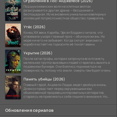
Ограбление в Лос-Анджелесе (2026)
Под шум океанских волн на элитных виллах
разыгрывается другая драма — бесшумная и
беспощадная. Исчезновение уникальных ювелирных
коллекций потрясло местное общество, превратив
побережье из курорта в
Утёс (2026)
Конец XIX века. Карибы. Эрсел Бодден считала, что
отвоевала у моря главный приз — обычную жизнь. Но
море ничего не забывает. Когда силуэт знакомого
корабля встаёт на горизонте её тихой гавани,
Укрытие (2026)
После катастрофы, которая затронула всю планету,
маленькая группа выживших людей старалась выжить в
подземном бункере. Они боялись подниматься на
поверхность, потому что знали: смерть там будет очень
Память убийцы (2026)
Главный герой, Анджело Ледде, ведет двойную жизнь.
Днем он предстает перед окружающими как
обыкновенный продавец копировальных аппаратов,
стараясь не привлекать к себе лишнего внимания. Но
когда
Обновления сериалов