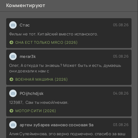
Комментируют
Стас
05.08.26
Фильм не тот. Китайский вместо испанского.
ОНА ЕСТ ТОЛЬКО МЯСО (2026)
merar3k
05.08.26
Олег, А откуда ты знаешь? Может быть и есть, думаешь
они доехали к нам с
ВОЕННАЯ МАШИНА (2026)
POijhchdjsk
04.08.26
123987, Сам ты немой/немая.
МОТОР СИТИ (2026)
артем зубарев иваново сосновая 9а
03.08.26
Алия Сулейменова, это верно подмечено. спасибо за ваш