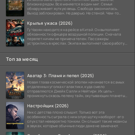
близкие рядом. Все меняется в один миг. Семья
обнаруживает жуткую вещь. Свобода закончилась.
Выход заблокирован. Не дверью. Не стеной. Чем-то
невидимым.
Крылья ужаса (2026)
Гу Чаоян находится на рейсе в Китай. Он выполняет
обязанности офицера воздушной полиции. Сначала
перелет ничем не примечателен. Пассажиры
устроились в креслах. Экипаж выполняет свою работу.
Лайнер
Топ за месяц
Аватар 3: Пламя и пепел (2025)
Новая глава космической эпопеи начинается в самых
отдаленных уголках галактики, куда смело
отправляются Джейк Салли и Нейтири. Их цель –
проникнуть сквозь пелену тайн, окутывающих планеты
системы
Настройщик (2026)
Ник с детства плохо слышит. Только вот эта
особенность сыграла с ним злую шутку наоборот: его
слух стал невероятно тонким. Он слышит такие нюансы
в звуках, которые обычные люди даже не замечают.