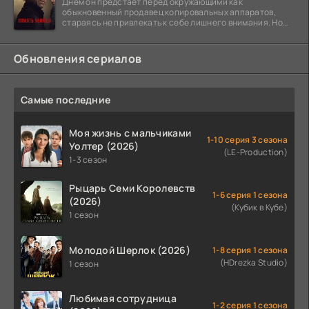
Днем он предстает перед окружающими как
обыкновенный продавец копировальных аппаратов,
стараясь не привлекать к себе лишнего внимания. Но
когда
Обновления сериалов
Самые последние
Моя жизнь с мальчиками
1-10 серия 3 сезона
Уолтер (2026)
(LE-Production)
1-3 сезон
Рыцарь Семи Королевств
1-6 серия 1 сезона
(2026)
(Кубик в Кубе)
1 сезон
Молодой Шерлок (2026)
1-8 серия 1 сезона
(HDrezka Studio)
1 сезон
Любимая сотрудница
1-2 серия 1 сезона