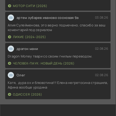
МОТОР СИТИ (2026)
артем зубарев иваново сосновая 9а
03.08.26
Алия Сулейменова, это верно подмечено. спасибо за ваш
коментарий под сериалом
ЛИХИЕ (2024-2025)
драгон мани
02.08.26
Dragon Money твари со своим гнилым переводом.
ЧЕЛОВЕК-ПАУК: НОВЫЙ ДЕНЬ (2026)
Олег
02.08.26
Катя, дура ох и блювотина!!! Елена негретосина страшила,
Афина вообще уродина
ОДИССЕЯ (2026)