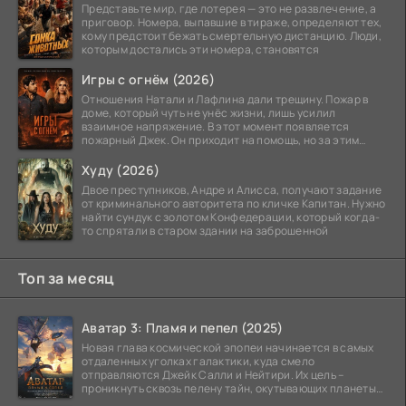
Представьте мир, где лотерея — это не развлечение, а
приговор. Номера, выпавшие в тираже, определяют тех,
кому предстоит бежать смертельную дистанцию. Люди,
которым достались эти номера, становятся
Игры с огнём (2026)
Отношения Натали и Лафлина дали трещину. Пожар в
доме, который чуть не унёс жизни, лишь усилил
взаимное напряжение. В этот момент появляется
пожарный Джек. Он приходит на помощь, но за этим
стоит его
Худу (2026)
Двое преступников, Андре и Алисса, получают задание
от криминального авторитета по кличке Капитан. Нужно
найти сундук с золотом Конфедерации, который когда-
то спрятали в старом здании на заброшенной
Топ за месяц
Аватар 3: Пламя и пепел (2025)
Новая глава космической эпопеи начинается в самых
отдаленных уголках галактики, куда смело
отправляются Джейк Салли и Нейтири. Их цель –
проникнуть сквозь пелену тайн, окутывающих планеты
системы