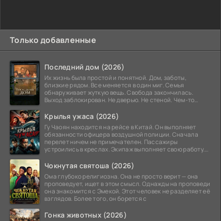
Только добавленные
Последний дом (2026)
Их жизнь была простой и понятной. Дом, заботы,
близкие рядом. Все меняется в один миг. Семья
обнаруживает жуткую вещь. Свобода закончилась.
Выход заблокирован. Не дверью. Не стеной. Чем-то
невидимым.
Крылья ужаса (2026)
Гу Чаоян находится на рейсе в Китай. Он выполняет
обязанности офицера воздушной полиции. Сначала
перелет ничем не примечателен. Пассажиры
устроились в креслах. Экипаж выполняет свою работу.
Лайнер
Чокнутая святоша (2026)
Ома глубоко религиозна. Она не просто верит — она
проповедует, ищет в этом смысл. Однажды на проповеди
она знакомится с Эмекой. Этот человек не разделяет её
взглядов. Более того, он борется с
Гонка животных (2026)