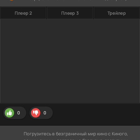
Плеер 2
Плеер 3
Трейлер
0
0
Погрузитесь в безграничный мир кино с Киного,