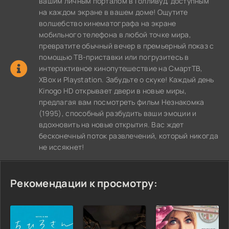
вашим личным порталом в Голливуд, доступным
на каждом экране в вашем доме! Ощутите
волшебство кинематографа на экране
мобильного телефона в любой точке мира,
превратите обычный вечер в премьерный показ с
помощью ТВ-приставки или погрузитесь в
интерактивное кинопутешествие на СмартТВ,
XBox и Playstation. Забудьте о скуке! Каждый день
Kinogo HD открывает двери в новые миры,
предлагая вам посмотреть фильм Незнакомка
(1995), способный разбудить ваши эмоции и
вдохновить на новые открытия. Вас ждет
бесконечный поток развлечений, который никогда
не иссякнет!
Рекомендации к просмотру: