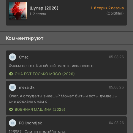
Шугар (2026)
1-8 серия 2 сезона
(Coldfilm)
1-2 сезон
Комментируют
Стас
05.08.26
Фильм не тот. Китайский вместо испанского.
ОНА ЕСТ ТОЛЬКО МЯСО (2026)
merar3k
05.08.26
Олег, А откуда ты знаешь? Может быть и есть, думаешь
они доехали к нам с
ВОЕННАЯ МАШИНА (2026)
POijhchdjsk
04.08.26
123987, Сам ты немой/немая.