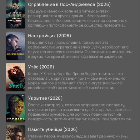
Ограбление в Лос-Анджелесе (2026)
Под шум океанских волн на элитных виллах
разыгрывается другая драма — бесшумная и
беспощадная. Исчезновение уникальных ювелирных
коллекций потрясло местное общество, превратив
побережье из курорта в
Настройщик (2026)
Ник с детства плохо слышит. Только вот эта
особенность сыграла с ним злую шутку наоборот: его
слух стал невероятно тонким. Он слышит такие нюансы
в звуках, которые обычные люди даже не замечают.
Утёс (2026)
Конец XIX века. Карибы. Эрсел Бодден считала, что
отвоевала у моря главный приз — обычную жизнь. Но
море ничего не забывает. Когда силуэт знакомого
корабля встаёт на горизонте её тихой гавани,
Укрытие (2026)
После катастрофы, которая затронула всю планету,
маленькая группа выживших людей старалась выжить в
подземном бункере. Они боялись подниматься на
поверхность, потому что знали: смерть там будет очень
Память убийцы (2026)
Главный герой, Анджело Ледде, ведет двойную жизнь.