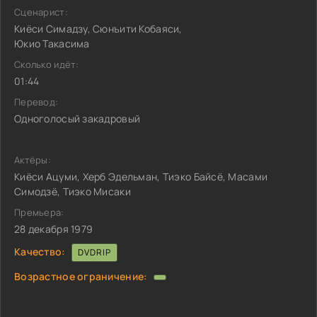
Сценарист:
Киёси Симадзу, Сюнъити Кобаяси,
Юкио Такасима
Сколько идёт:
01:44
Перевод:
Одноголосый закадровый
Актёры:
Киёси Ацуми, Херб Эдельман, Тиэко Байсё, Масами
Симодзё, Тиэко Мисаки
Премьера:
28 декабря 1979
Качество:
DVDRIP
Возрастное ограничение: