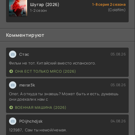
Шугар (2026)
1-8 серия 2 сезона
(Coldfilm)
1-2 сезон
Комментируют
Стас
05.08.26
Фильм не тот. Китайский вместо испанского.
ОНА ЕСТ ТОЛЬКО МЯСО (2026)
merar3k
05.08.26
Олег, А откуда ты знаешь? Может быть и есть, думаешь
они доехали к нам с
ВОЕННАЯ МАШИНА (2026)
POijhchdjsk
04.08.26
123987, Сам ты немой/немая.