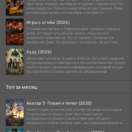
приговор. Номера, выпавшие в тираже, определяют тех,
кому предстоит бежать смертельную дистанцию. Люди,
которым достались эти номера, становятся
Игры с огнём (2026)
Отношения Натали и Лафлина дали трещину. Пожар в
доме, который чуть не унёс жизни, лишь усилил
взаимное напряжение. В этот момент появляется
пожарный Джек. Он приходит на помощь, но за этим
стоит его
Худу (2026)
Двое преступников, Андре и Алисса, получают задание
от криминального авторитета по кличке Капитан. Нужно
найти сундук с золотом Конфедерации, который когда-
то спрятали в старом здании на заброшенной
Топ за месяц
Аватар 3: Пламя и пепел (2025)
Новая глава космической эпопеи начинается в самых
отдаленных уголках галактики, куда смело
отправляются Джейк Салли и Нейтири. Их цель –
проникнуть сквозь пелену тайн, окутывающих планеты
системы