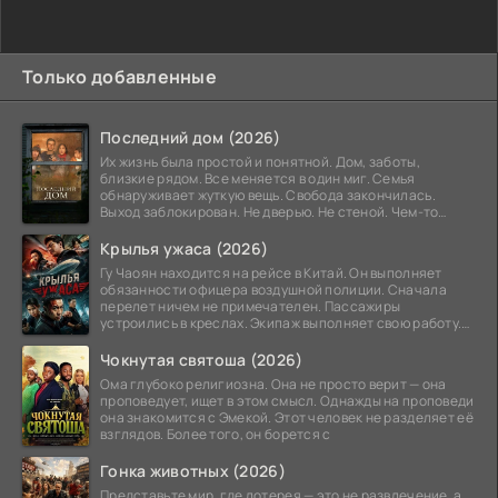
Только добавленные
Последний дом (2026)
Их жизнь была простой и понятной. Дом, заботы,
близкие рядом. Все меняется в один миг. Семья
обнаруживает жуткую вещь. Свобода закончилась.
Выход заблокирован. Не дверью. Не стеной. Чем-то
невидимым.
Крылья ужаса (2026)
Гу Чаоян находится на рейсе в Китай. Он выполняет
обязанности офицера воздушной полиции. Сначала
перелет ничем не примечателен. Пассажиры
устроились в креслах. Экипаж выполняет свою работу.
Лайнер
Чокнутая святоша (2026)
Ома глубоко религиозна. Она не просто верит — она
проповедует, ищет в этом смысл. Однажды на проповеди
она знакомится с Эмекой. Этот человек не разделяет её
взглядов. Более того, он борется с
Гонка животных (2026)
Представьте мир, где лотерея — это не развлечение, а