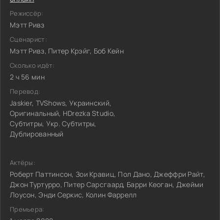
Режиссёр:
Мэтт Ривз
Сценарист:
Мэтт Ривз, Питер Крэйг, Боб Кейн
Сколько идёт:
2 ч 56 мин
Перевод:
Jaskier, TVShows, Украинский,
Оригинальный, HDrezka Studio,
Субтитры, Укр. Субтитры,
Дублированный
Актёры:
Роберт Паттинсон, Зои Кравиц, Пол Дано, Джеффри Райт,
Джон Туртурро, Питер Сарсгаард, Барри Кеоган, Джейми
Лоусон, Энди Серкис, Колин Фаррелл
Премьера: