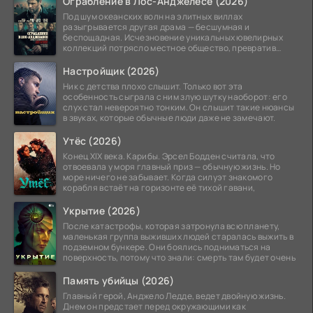
Ограбление в Лос-Анджелесе (2026)
Под шум океанских волн на элитных виллах
разыгрывается другая драма — бесшумная и
беспощадная. Исчезновение уникальных ювелирных
коллекций потрясло местное общество, превратив
побережье из курорта в
Настройщик (2026)
Ник с детства плохо слышит. Только вот эта
особенность сыграла с ним злую шутку наоборот: его
слух стал невероятно тонким. Он слышит такие нюансы
в звуках, которые обычные люди даже не замечают.
Утёс (2026)
Конец XIX века. Карибы. Эрсел Бодден считала, что
отвоевала у моря главный приз — обычную жизнь. Но
море ничего не забывает. Когда силуэт знакомого
корабля встаёт на горизонте её тихой гавани,
Укрытие (2026)
После катастрофы, которая затронула всю планету,
маленькая группа выживших людей старалась выжить в
подземном бункере. Они боялись подниматься на
поверхность, потому что знали: смерть там будет очень
Память убийцы (2026)
Главный герой, Анджело Ледде, ведет двойную жизнь.
Днем он предстает перед окружающими как