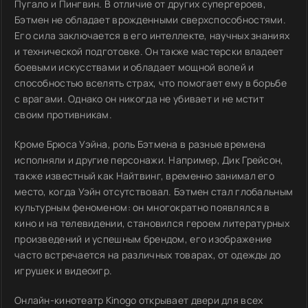
Пугало и Пингвин. В отличие от других супергероев,
Бэтмен не обладает врожденными сверхспособностями.
Его сила заключается в его интеллекте, научных знаниях
и технической подготовке. Он также мастерски владеет
боевыми искусствами и обладает мощной волей и
способностью вселять страх, что помогает ему в борьбе
с врагами. Однако он никогда не убивает и не мстит
своим противникам.
Кроме Брюса Уэйна, роль Бэтмена в разные времена
исполняли и другие персонажи. Например, Дик Грейсон,
также известный как Найтвинг, временно занимал его
место, когда Уэйн отсутствовал. Бэтмен стал глобальным
культурным феноменом: он многократно появлялся в
кино и на телевидении, становился героем литературных
произведений и успешным брендом, его изображение
часто встречается на различных товарах, от одежды до
игрушек и видеоигр.
Онлайн-кинотеатр Kinogo открывает двери для всех