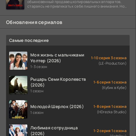
обыкновенный продавец копировальных аппаратов,
стараясь не привлекать к себе лишнего внимания. Но
когда
Обновления сериалов
Самые последние
Моя жизнь с мальчиками
1-10 серия 3 сезона
Уолтер (2026)
(LE-Production)
1-3 сезон
Рыцарь Семи Королевств
1-6 серия 1 сезона
(2026)
(Кубик в Кубе)
1 сезон
Молодой Шерлок (2026)
1-8 серия 1 сезона
(HDrezka Studio)
1 сезон
Любимая сотрудница
1-2 серия 1 сезона
(2026)