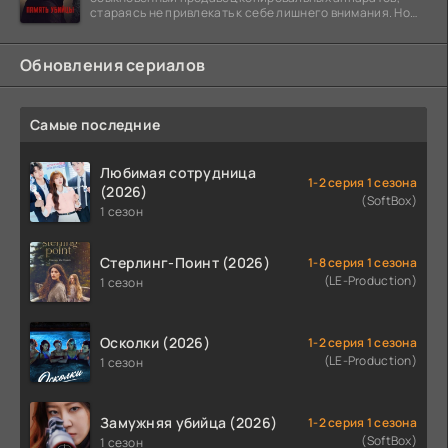
стараясь не привлекать к себе лишнего внимания. Но
когда
Обновления сериалов
Самые последние
Любимая сотрудница
1-2 серия 1 сезона
(2026)
(SoftBox)
1 сезон
Стерлинг-Поинт (2026)
1-8 серия 1 сезона
(LE-Production)
1 сезон
Осколки (2026)
1-2 серия 1 сезона
(LE-Production)
1 сезон
Замужняя убийца (2026)
1-2 серия 1 сезона
(SoftBox)
1 сезон