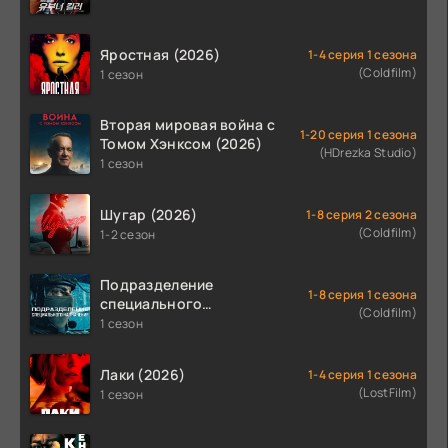
Яростная (2026)
1-4 серия 1 сезона
(Coldfilm)
1 сезон
Вторая мировая война с
1-20 серия 1 сезона
Томом Хэнксом (2026)
(HDrezka Studio)
1 сезон
Шугар (2026)
1-8 серия 2 сезона
(Coldfilm)
1-2 сезон
Подразделение
1-8 серия 1 сезона
специального
(Coldfilm)
назначения (2026)
1 сезон
Лаки (2026)
1-4 серия 1 сезона
(LostFilm)
1 сезон