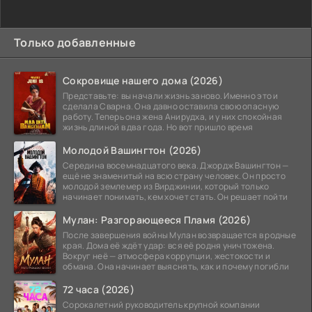
Только добавленные
Сокровище нашего дома (2026)
Представьте: вы начали жизнь заново. Именно это и
сделала Сварна. Она давно оставила свою опасную
работу. Теперь она жена Анирудха, и у них спокойная
жизнь длиной в два года. Но вот пришло время
Молодой Вашингтон (2026)
Середина восемнадцатого века. Джордж Вашингтон —
ещё не знаменитый на всю страну человек. Он просто
молодой землемер из Вирджинии, который только
начинает понимать, кем хочет стать. Он решает пойти
Мулан: Разгорающееся Пламя (2026)
После завершения войны Мулан возвращается в родные
края. Дома её ждёт удар: вся её родня уничтожена.
Вокруг неё — атмосфера коррупции, жестокости и
обмана. Она начинает выяснять, как и почему погибли
72 часа (2026)
Сорокалетний руководитель крупной компании