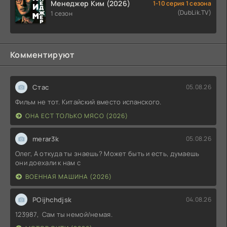
Менеджер Ким (2026)
1-10 серия 1 сезона
(DubLik.TV)
1 сезон
Комментируют
Стас
05.08.26
Фильм не тот. Китайский вместо испанского.
ОНА ЕСТ ТОЛЬКО МЯСО (2026)
merar3k
05.08.26
Олег, А откуда ты знаешь? Может быть и есть, думаешь
они доехали к нам с
ВОЕННАЯ МАШИНА (2026)
POijhchdjsk
04.08.26
123987, Сам ты немой/немая.