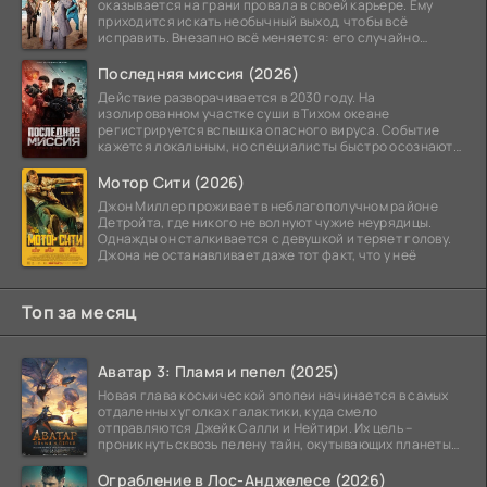
оказывается на грани провала в своей карьере. Ему
приходится искать необычный выход, чтобы всё
исправить. Внезапно всё меняется: его случайно
добавляют в
Последняя миссия (2026)
Действие разворачивается в 2030 году. На
изолированном участке суши в Тихом океане
регистрируется вспышка опасного вируса. Событие
кажется локальным, но специалисты быстро осознают:
как только
Мотор Сити (2026)
Джон Миллер проживает в неблагополучном районе
Детройта, где никого не волнуют чужие неурядицы.
Однажды он сталкивается с девушкой и теряет голову.
Джона не останавливает даже тот факт, что у неё
Топ за месяц
Аватар 3: Пламя и пепел (2025)
Новая глава космической эпопеи начинается в самых
отдаленных уголках галактики, куда смело
отправляются Джейк Салли и Нейтири. Их цель –
проникнуть сквозь пелену тайн, окутывающих планеты
системы
Ограбление в Лос-Анджелесе (2026)