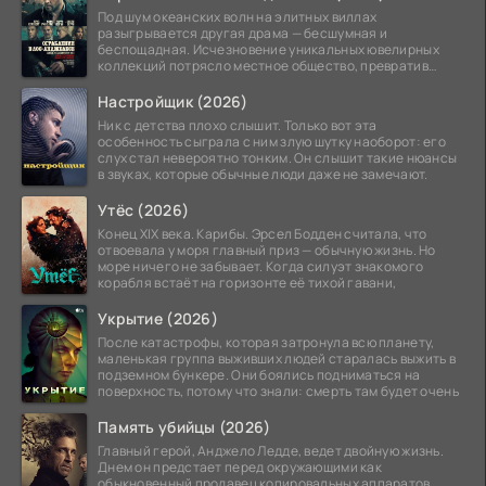
Под шум океанских волн на элитных виллах
разыгрывается другая драма — бесшумная и
беспощадная. Исчезновение уникальных ювелирных
коллекций потрясло местное общество, превратив
побережье из курорта в
Настройщик (2026)
Ник с детства плохо слышит. Только вот эта
особенность сыграла с ним злую шутку наоборот: его
слух стал невероятно тонким. Он слышит такие нюансы
в звуках, которые обычные люди даже не замечают.
Утёс (2026)
Конец XIX века. Карибы. Эрсел Бодден считала, что
отвоевала у моря главный приз — обычную жизнь. Но
море ничего не забывает. Когда силуэт знакомого
корабля встаёт на горизонте её тихой гавани,
Укрытие (2026)
После катастрофы, которая затронула всю планету,
маленькая группа выживших людей старалась выжить в
подземном бункере. Они боялись подниматься на
поверхность, потому что знали: смерть там будет очень
Память убийцы (2026)
Главный герой, Анджело Ледде, ведет двойную жизнь.
Днем он предстает перед окружающими как
обыкновенный продавец копировальных аппаратов,