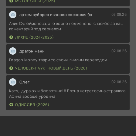
МОТОР СИТИ (2026)
артем зубарев иваново сосновая 9а
03.08.26
Алия Сулейменова, это верно подмечено. спасибо за ваш
коментарий под сериалом
ЛИХИЕ (2024-2025)
драгон мани
02.08.26
Dragon Money твари со своим гнилым переводом.
ЧЕЛОВЕК-ПАУК: НОВЫЙ ДЕНЬ (2026)
Олег
02.08.26
Катя, дура ох и блювотина!!! Елена негретосина страшила,
Афина вообще уродина
ОДИССЕЯ (2026)