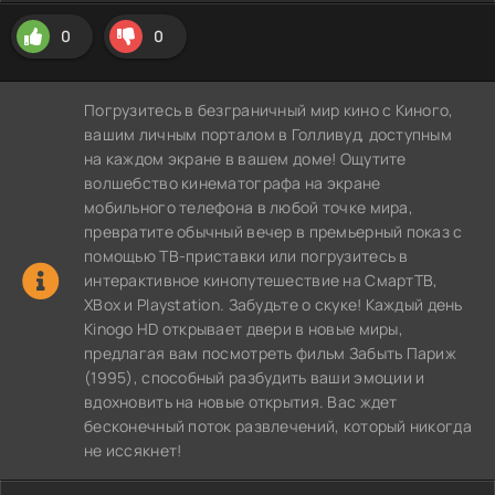
0
0
Погрузитесь в безграничный мир кино с Киного,
вашим личным порталом в Голливуд, доступным
на каждом экране в вашем доме! Ощутите
волшебство кинематографа на экране
мобильного телефона в любой точке мира,
превратите обычный вечер в премьерный показ с
помощью ТВ-приставки или погрузитесь в
интерактивное кинопутешествие на СмартТВ,
XBox и Playstation. Забудьте о скуке! Каждый день
Kinogo HD открывает двери в новые миры,
предлагая вам посмотреть фильм Забыть Париж
(1995), способный разбудить ваши эмоции и
вдохновить на новые открытия. Вас ждет
бесконечный поток развлечений, который никогда
не иссякнет!