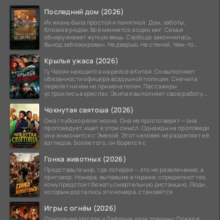
Последний дом (2026)
Их жизнь была простой и понятной. Дом, заботы,
близкие рядом. Все меняется в один миг. Семья
обнаруживает жуткую вещь. Свобода закончилась.
Выход заблокирован. Не дверью. Не стеной. Чем-то
невидимым.
Крылья ужаса (2026)
Гу Чаоян находится на рейсе в Китай. Он выполняет
обязанности офицера воздушной полиции. Сначала
перелет ничем не примечателен. Пассажиры
устроились в креслах. Экипаж выполняет свою работу.
Лайнер
Чокнутая святоша (2026)
Ома глубоко религиозна. Она не просто верит — она
проповедует, ищет в этом смысл. Однажды на проповеди
она знакомится с Эмекой. Этот человек не разделяет её
взглядов. Более того, он борется с
Гонка животных (2026)
Представьте мир, где лотерея — это не развлечение, а
приговор. Номера, выпавшие в тираже, определяют тех,
кому предстоит бежать смертельную дистанцию. Люди,
которым достались эти номера, становятся
Игры с огнём (2026)
Отношения Натали и Лафлина дали трещину. Пожар в