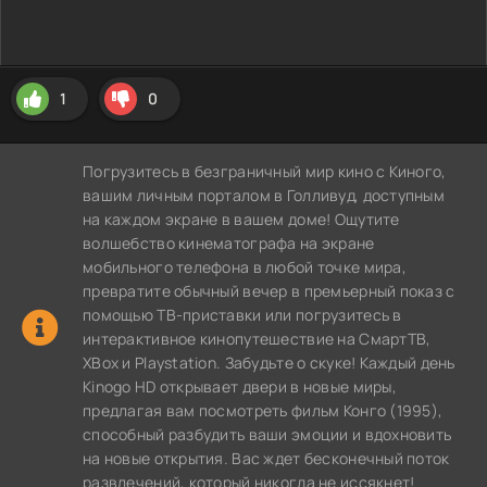
1
0
Погрузитесь в безграничный мир кино с Киного,
вашим личным порталом в Голливуд, доступным
на каждом экране в вашем доме! Ощутите
волшебство кинематографа на экране
мобильного телефона в любой точке мира,
превратите обычный вечер в премьерный показ с
помощью ТВ-приставки или погрузитесь в
интерактивное кинопутешествие на СмартТВ,
XBox и Playstation. Забудьте о скуке! Каждый день
Kinogo HD открывает двери в новые миры,
предлагая вам посмотреть фильм Конго (1995),
способный разбудить ваши эмоции и вдохновить
на новые открытия. Вас ждет бесконечный поток
развлечений, который никогда не иссякнет!