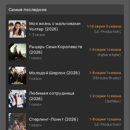
Самые последние
Моя жизнь с мальчиками
1-10 серия 3 сезона
Уолтер (2026)
(LE-Production)
1-3 сезон
Рыцарь Семи Королевств
1-6 серия 1 сезона
(2026)
(Кубик в Кубе)
1 сезон
Молодой Шерлок (2026)
1-8 серия 1 сезона
(HDrezka Studio)
1 сезон
Любимая сотрудница
1-2 серия 1 сезона
(2026)
(SoftBox)
1 сезон
Стерлинг-Поинт (2026)
1-8 серия 1 сезона
(LE-Production)
1 сезон