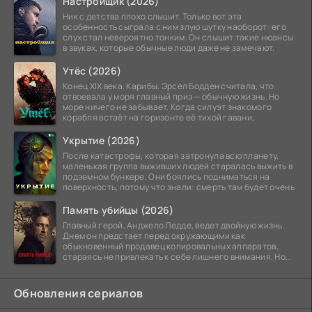
Настройщик (2026)
Ник с детства плохо слышит. Только вот эта
особенность сыграла с ним злую шутку наоборот: его
слух стал невероятно тонким. Он слышит такие нюансы
в звуках, которые обычные люди даже не замечают.
Утёс (2026)
Конец XIX века. Карибы. Эрсел Бодден считала, что
отвоевала у моря главный приз — обычную жизнь. Но
море ничего не забывает. Когда силуэт знакомого
корабля встаёт на горизонте её тихой гавани,
Укрытие (2026)
После катастрофы, которая затронула всю планету,
маленькая группа выживших людей старалась выжить в
подземном бункере. Они боялись подниматься на
поверхность, потому что знали: смерть там будет очень
Память убийцы (2026)
Главный герой, Анджело Ледде, ведет двойную жизнь.
Днем он предстает перед окружающими как
обыкновенный продавец копировальных аппаратов,
стараясь не привлекать к себе лишнего внимания. Но
когда
Обновления сериалов