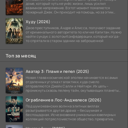
доме, который чуть не унёс жизни, лишь усилил
взаимное напряжение. В этот момент появляется
пожарный Джек. Он приходит на помощь, но за этим
стоит его
Худу (2026)
Двое преступников, Андре и Алисса, получают задание
от криминального авторитета по кличке Капитан. Нужно
найти сундук с золотом Конфедерации, который когда-
то спрятали в старом здании на заброшенной
Топ за месяц
Аватар 3: Пламя и пепел (2025)
Новая глава космической эпопеи начинается в самых
отдаленных уголках галактики, куда смело
отправляются Джейк Салли и Нейтири. Их цель –
проникнуть сквозь пелену тайн, окутывающих планеты
системы
Ограбление в Лос-Анджелесе (2026)
Под шум океанских волн на элитных виллах
разыгрывается другая драма — бесшумная и
беспощадная. Исчезновение уникальных ювелирных
коллекций потрясло местное общество, превратив
побережье из курорта в