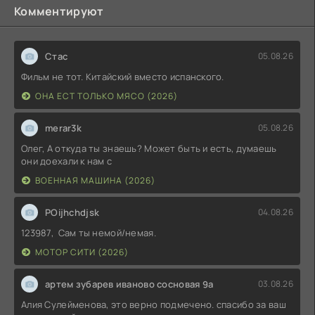
Комментируют
Стас
05.08.26
Фильм не тот. Китайский вместо испанского.
ОНА ЕСТ ТОЛЬКО МЯСО (2026)
merar3k
05.08.26
Олег, А откуда ты знаешь? Может быть и есть, думаешь
они доехали к нам с
ВОЕННАЯ МАШИНА (2026)
POijhchdjsk
04.08.26
123987, Сам ты немой/немая.
МОТОР СИТИ (2026)
артем зубарев иваново сосновая 9а
03.08.26
Алия Сулейменова, это верно подмечено. спасибо за ваш