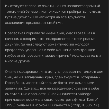
Их атакуют тепловые ракеты, на них нападает огромный
трехтонный бегемот, им приходится пробираться сквозь
густые джунгли. Но несмотря на все трудности,
экспедиция продолжает свой путь.
Прелестная горилла по имени Эми, участвовавшая в
научном эксперименте, возвращается в свои родные
джунгли. За ней следуют романтический молодой
профессор, уверенная в себе женщина-электронщик,
грубоватый проводник, эксцентричный исследователь и
многие другие.
Они не подозревают, что их путь приведет не только в дом
Эми, но и в загадочный край, где находится Потерянный
Город Зинж, известный своими богатыми алмазными
залежами. Однако... все неизведанное скрывает в себе
смертельные опасности. Онлайн-кинотеатр Kinogo
приглашает всех желающих посмотреть фильм "Конго"
(1995) онлайн в высоком HD-качестве (720p, 1080p, 4K)