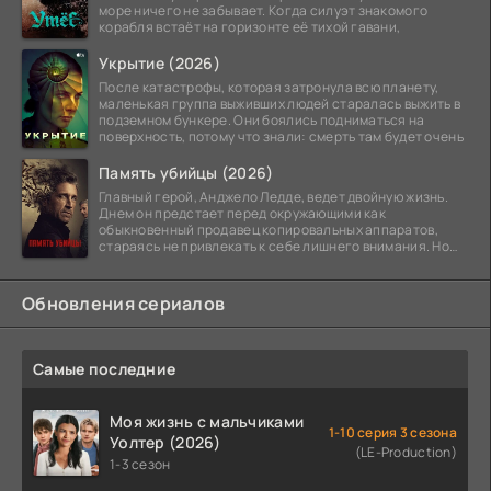
море ничего не забывает. Когда силуэт знакомого
корабля встаёт на горизонте её тихой гавани,
Укрытие (2026)
После катастрофы, которая затронула всю планету,
маленькая группа выживших людей старалась выжить в
подземном бункере. Они боялись подниматься на
поверхность, потому что знали: смерть там будет очень
Память убийцы (2026)
Главный герой, Анджело Ледде, ведет двойную жизнь.
Днем он предстает перед окружающими как
обыкновенный продавец копировальных аппаратов,
стараясь не привлекать к себе лишнего внимания. Но
когда
Обновления сериалов
Самые последние
Моя жизнь с мальчиками
1-10 серия 3 сезона
Уолтер (2026)
(LE-Production)
1-3 сезон