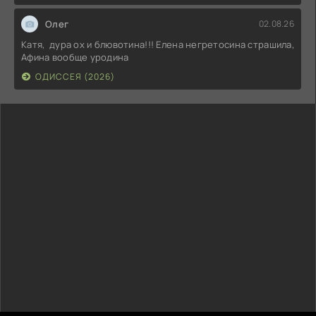
Олег
02.08.26
Катя, дура ох и блювотина!!! Елена негретосина страшила,
Афина вообще уродина
ОДИССЕЯ (2026)