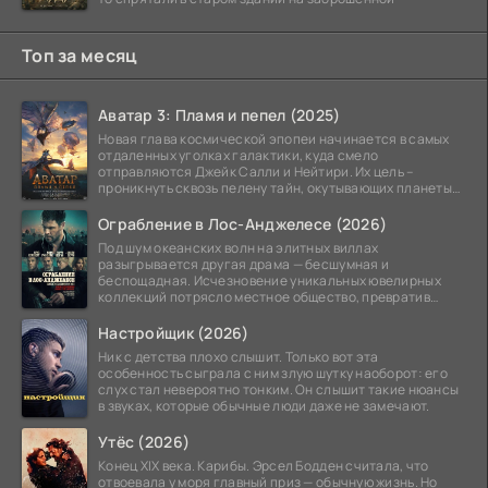
Топ за месяц
Аватар 3: Пламя и пепел (2025)
Новая глава космической эпопеи начинается в самых
отдаленных уголках галактики, куда смело
отправляются Джейк Салли и Нейтири. Их цель –
проникнуть сквозь пелену тайн, окутывающих планеты
системы
Ограбление в Лос-Анджелесе (2026)
Под шум океанских волн на элитных виллах
разыгрывается другая драма — бесшумная и
беспощадная. Исчезновение уникальных ювелирных
коллекций потрясло местное общество, превратив
побережье из курорта в
Настройщик (2026)
Ник с детства плохо слышит. Только вот эта
особенность сыграла с ним злую шутку наоборот: его
слух стал невероятно тонким. Он слышит такие нюансы
в звуках, которые обычные люди даже не замечают.
Утёс (2026)
Конец XIX века. Карибы. Эрсел Бодден считала, что
отвоевала у моря главный приз — обычную жизнь. Но