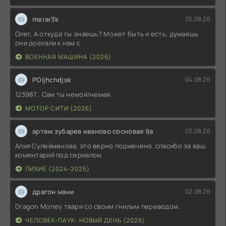
merar3k
05.08.26
Олег, А откуда ты знаешь? Может быть и есть, думаешь
они доехали к нам с
ВОЕННАЯ МАШИНА (2026)
POijhchdjsk
04.08.26
123987, Сам ты немой/немая.
МОТОР СИТИ (2026)
артем зубарев иваново сосновая 9а
03.08.26
Алия Сулейменова, это верно подмечено. спасибо за ваш
коментарий под сериалом
ЛИХИЕ (2024-2025)
драгон мани
02.08.26
Dragon Money твари со своим гнилым переводом.
ЧЕЛОВЕК-ПАУК: НОВЫЙ ДЕНЬ (2026)