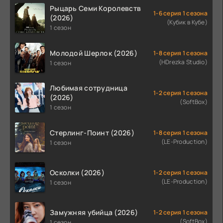
Рыцарь Семи Королевств
1-6 серия 1 сезона
(2026)
(Кубик в Кубе)
1 сезон
Молодой Шерлок (2026)
1-8 серия 1 сезона
(HDrezka Studio)
1 сезон
Любимая сотрудница
1-2 серия 1 сезона
(2026)
(SoftBox)
1 сезон
Стерлинг-Поинт (2026)
1-8 серия 1 сезона
(LE-Production)
1 сезон
Осколки (2026)
1-2 серия 1 сезона
(LE-Production)
1 сезон
Замужняя убийца (2026)
1-2 серия 1 сезона
(SoftBox)
1 сезон