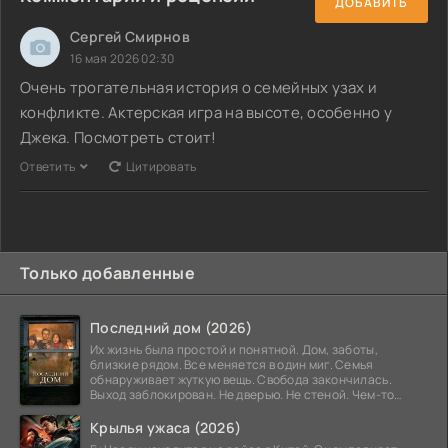
ДОБАВИТЬ
Сергей Смирнов
16 мая 2026 02:30
Очень трогательная история о семейных узах и
конфликте. Актерская игра на высоте, особенно у
Джека. Посмотреть стоит!
Ответить
Цитировать
Только добавленные
Последний дом (2026)
Их жизнь была простой и понятной. Дом, заботы,
близкие рядом. Все меняется в один миг. Семья
обнаруживает жуткую вещь. Свобода закончилась.
Выход заблокирован. Не дверью. Не стеной. Чем-то
невидимым.
Крылья ужаса (2026)