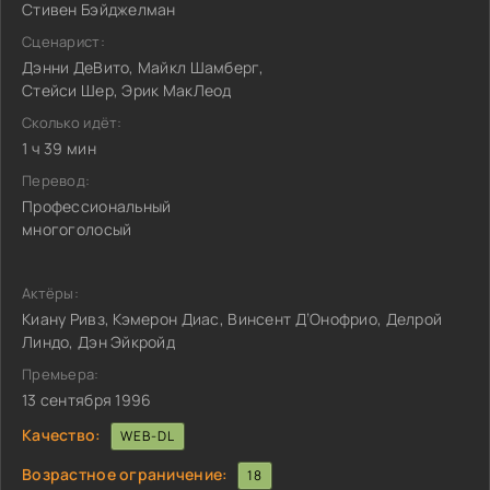
Стивен Бэйджелман
Сценарист:
Дэнни ДеВито, Майкл Шамберг,
Стейси Шер, Эрик МакЛеод
Сколько идёт:
1 ч 39 мин
Перевод:
Профессиональный
многоголосый
Актёры:
Киану Ривз, Кэмерон Диас, Винсент Д’Онофрио, Делрой
Линдо, Дэн Эйкройд
Премьера:
13 сентября 1996
Качество:
WEB-DL
Возрастное ограничение:
18