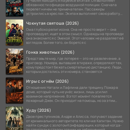
Гу Чаоян находится на рейсе в Китай. Он выполняет
обязанности офицера воздушной полиции. Сначала
перелет ничем не примечателен. Пассажиры
устроились в креслах. Экипаж выполняет свою работу.
Лайнер
Чокнутая святоша (2026)
Ома глубоко религиозна. Она не просто верит — она
проповедует, ищет в этом смысл. Однажды на проповеди
она знакомится с Эмекой. Этот человек не разделяет её
взглядов. Более того, он борется с
Гонка животных (2026)
Представьте мир, где лотерея — это не развлечение, а
приговор. Номера, выпавшие в тираже, определяют тех,
кому предстоит бежать смертельную дистанцию. Люди,
которым достались эти номера, становятся
Игры с огнём (2026)
Отношения Натали и Лафлина дали трещину. Пожар в
доме, который чуть не унёс жизни, лишь усилил
взаимное напряжение. В этот момент появляется
пожарный Джек. Он приходит на помощь, но за этим
стоит его
Худу (2026)
Двое преступников, Андре и Алисса, получают задание
от криминального авторитета по кличке Капитан. Нужно
найти сундук с золотом Конфедерации, который когда-
то спрятали в старом здании на заброшенной