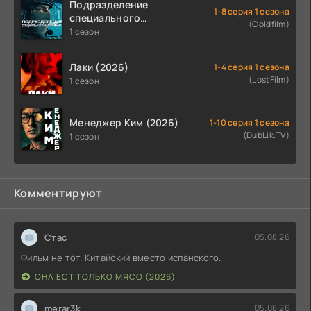
Подразделение
1-8 серия 1 сезона
специального
(Coldfilm)
назначения (2026)
1 сезон
Лаки (2026)
1-4 серия 1 сезона
(LostFilm)
1 сезон
Менеджер Ким (2026)
1-10 серия 1 сезона
(DubLik.TV)
1 сезон
Комментируют
Стас
05.08.26
Фильм не тот. Китайский вместо испанского.
ОНА ЕСТ ТОЛЬКО МЯСО (2026)
merar3k
05.08.26