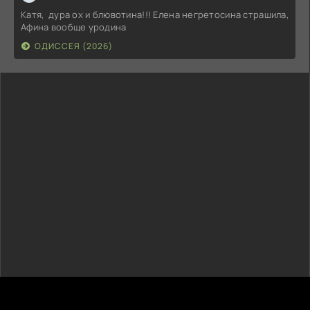
Катя, дура ох и блювотина!!! Елена негретосина страшила,
Афина вообще уродина
ОДИССЕЯ (2026)