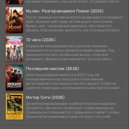
начинает понимать, кем хочет стать. Он решает пойти
Мулан: Разгорающееся Пламя (2026)
После завершения войны Мулан возвращается в родные
края. Дома её ждёт удар: вся её родня уничтожена.
Вокруг неё — атмосфера коррупции, жестокости и
обмана. Она начинает выяснять, как и почему погибли
72 часа (2026)
Сорокалетний руководитель крупной компании
оказывается на грани провала в своей карьере. Ему
приходится искать необычный выход, чтобы всё
исправить. Внезапно всё меняется: его случайно
добавляют в
Последняя миссия (2026)
Действие разворачивается в 2030 году. На
изолированном участке суши в Тихом океане
регистрируется вспышка опасного вируса. Событие
кажется локальным, но специалисты быстро осознают:
как только
Мотор Сити (2026)
Джон Миллер проживает в неблагополучном районе
Детройта, где никого не волнуют чужие неурядицы.
Однажды он сталкивается с девушкой и теряет голову.
Джона не останавливает даже тот факт, что у неё