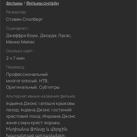
фильмы
/
Фильмы онлайн
Режиссёр:
Стивен Спилберг
Сценарист:
Джеффри Боум, Джордж Лукас,
Менно Мейес
Сколько идёт:
2 ч 7 мин
Перевод:
Профессиональный
многоголосый, НТВ,
Оригинальный, Субтитры
Альтернативные названия фильма:
Індыяна Джонс і апошні крыжовы
паход; Індіана Джонс і останній
хрестовий похід; Индиана Джонс
және соңғы крест жорығы;
Ինդիանա Ջոնսը և վերջին
խաչակրաց արշավանքը;