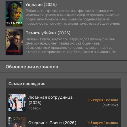
Укрытие (2026)
После катастрофы, которая затронула всю планету,
маленькая группа выживших людей старалась выжить в
подземном бункере. Они боялись подниматься на
поверхность, потому что знали: смерть там будет очень
Память убийцы (2026)
Главный герой, Анджело Ледде, ведет двойную жизнь.
Днем он предстает перед окружающими как
обыкновенный продавец копировальных аппаратов,
стараясь не привлекать к себе лишнего внимания. Но
когда
Обновления сериалов
Самые последние
Любимая сотрудница
1-2 серия 1 сезона
(2026)
(SoftBox)
1 сезон
Стерлинг-Поинт (2026)
1-8 серия 1 сезона