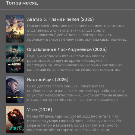
Топ за месяц
Аватар 3: Пламя и пепел (2025)
Новая глава космической эпопеи начинается в самых
отдаленных уголках галактики, куда смело
отправляются Джейк Салли и Нейтири. Их цель –
проникнуть сквозь пелену тайн, окутывающих планеты
системы
Ограбление в Лос-Анджелесе (2026)
Под шум океанских волн на элитных виллах
разыгрывается другая драма — бесшумная и
беспощадная. Исчезновение уникальных ювелирных
коллекций потрясло местное общество, превратив
побережье из курорта в
Настройщик (2026)
Ник с детства плохо слышит. Только вот эта
особенность сыграла с ним злую шутку наоборот: его
слух стал невероятно тонким. Он слышит такие нюансы
в звуках, которые обычные люди даже не замечают.
Утёс (2026)
Конец XIX века. Карибы. Эрсел Бодден считала, что
отвоевала у моря главный приз — обычную жизнь. Но
море ничего не забывает. Когда силуэт знакомого
корабля встаёт на горизонте её тихой гавани,