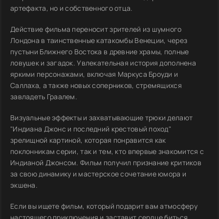
артефакта, но и собственного отца.
Действие фильма переносит зрителей из шумного
Лондона в таинственные катакомбы Венеции, через
пустыни Ближнего Востока в древние храмы, полные
ловушек и загадок. Увлекательная история дополнена
яркими персонажами, включая Маркуса Броуди и
Саллаха, а также новых соперников, стремящихся
завладеть Граалем.
Визуальные эффекты и захватывающие трюки делают
"Индиана Джонс и последний крестовый поход"
зрелищной картиной, которая понравится как
поклонникам серии, так и тем, кто впервые знакомится с
Индианой Джонсом. Фильм получил признание критиков
за свою динамику и мастерское сочетание юмора и
экшена.
Если вы ищете фильм, который подарит вам атмосферу
настоящего приключения и заставит сердце биться