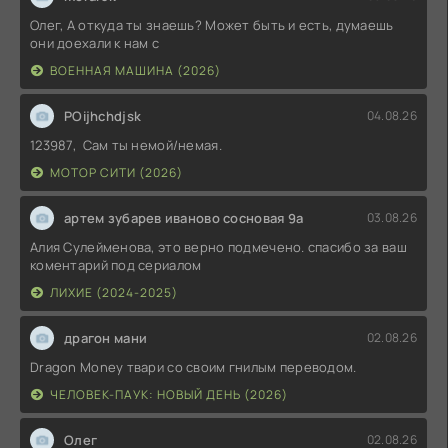
Олег, А откуда ты знаешь? Может быть и есть, думаешь
они доехали к нам с
ВОЕННАЯ МАШИНА (2026)
POijhchdjsk
04.08.26
123987, Сам ты немой/немая.
МОТОР СИТИ (2026)
артем зубарев иваново сосновая 9а
03.08.26
Алия Сулейменова, это верно подмечено. спасибо за ваш
коментарий под сериалом
ЛИХИЕ (2024-2025)
драгон мани
02.08.26
Dragon Money твари со своим гнилым переводом.
ЧЕЛОВЕК-ПАУК: НОВЫЙ ДЕНЬ (2026)
Олег
02.08.26