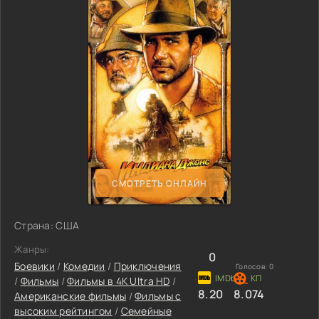
СМОТРЕТЬ ОНЛАЙН
Страна: США
Жанры:
0
Боевики
/
Комедии
/
Приключения
Голосов:
0
/
Фильмы
/
Фильмы в 4K Ultra HD
/
8.20
8.074
Американские фильмы
/
Фильмы с
высоким рейтингом
/
Семейные