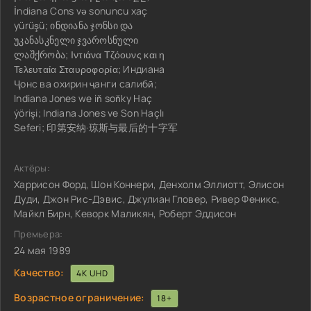
İndiana Cons və sonuncu xaç
yürüşü; ინდიანა ჯონსი და
უკანასკნელი ჯვაროსნული
ლაშქრობა; Ιντιάνα Τζόουνς και η
Τελευταία Σταυροφορία; Индиана
Ҷонс ва охирин ҷанги салибӣ;
Indiana Jones we iň soňky Haç
ýörişi; Indiana Jones ve Son Haçlı
Seferi; 印第安纳·琼斯与最后的十字军
Актёры:
Харрисон Форд, Шон Коннери, Денхолм Эллиотт, Элисон
Дуди, Джон Рис-Дэвис, Джулиан Гловер, Ривер Феникс,
Майкл Бирн, Кеворк Маликян, Роберт Эддисон
Премьера:
24 мая 1989
Качество:
4K UHD
Возрастное ограничение:
18+