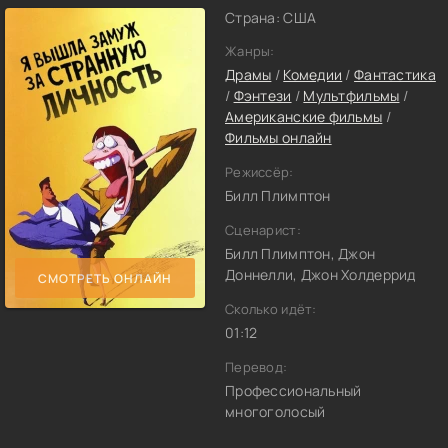
Страна: США
Жанры:
Драмы
/
Комедии
/
Фантастика
/
Фэнтези
/
Мультфильмы
/
Американские фильмы
/
Фильмы онлайн
Режиссёр:
Билл Плимптон
Сценарист:
Билл Плимптон, Джон
Доннелли, Джон Холдеррид
СМОТРЕТЬ ОНЛАЙН
Сколько идёт:
01:12
Перевод:
Профессиональный
многоголосый