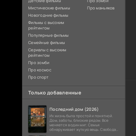
Детские фильмы
Про зомби
Мистические фильмы
Про маньяков
Новогодние фильмы
Фильмы с высоким
рейтингом
Популярные фильмы
Семейные фильмы
Сериалы с высоким
рейтингом
Про зомби
Про космос
Про спорт
Только добавленные
Последний дом (2026)
Их жизнь была простой и понятной.
Дом, заботы, близкие рядом. Все
меняется в один миг. Семья
обнаруживает жуткую вещь. Свобода
закончилась. Выход заблокирован. Не