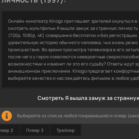
Онлайн-кинотеатр Kinogo приглашает зрителей окунуться в
смотреть мультфильм Я вышла замуж за странную личность 
(720p, 1080p, 4K) совершенно бесплатно и без регистраци
удивительную историю обычного человека, чья жизнь резк
происшествия. Во время просмотра телевизора в его затыл
после чего у героя появляются невероятные сверхспособно
возможностями и изменит ли это его судьбу? Ответы ждут 
анимационном приключении. Kinogo предлагает комфортный
выбирайте качество и наслаждайтесь фильмом в любое удо
Смотреть Я вышла замуж за странную
Выбирайте из списка любой понравившийся плеер (како
леер 2
Плеер 3
Трейлер