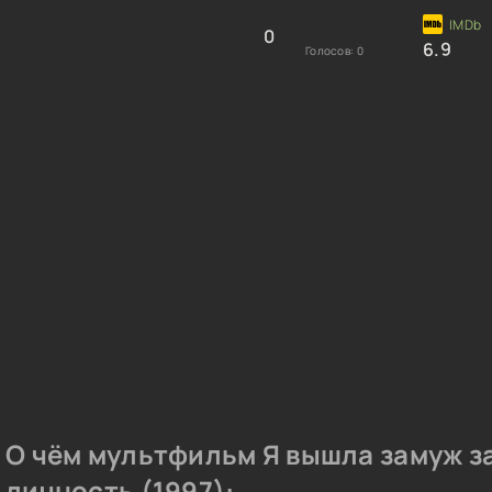
0
6.9
Голосов:
0
О чём мультфильм Я вышла замуж з
личность (1997):