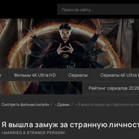
х
Фильмы 4K Ultra HD
Сериалы
Сериалы 4K Ultra
Рейтинг сериалов 202
Смотреть фильмы онлайн
»
Драмы
» Я вышла замуж за странную личн
Я вышла замуж за странную личност
I MARRIED A STRANGE PERSON!