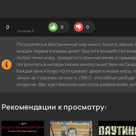
0
0
0
Голосов:
0
Погрузитесь в безграничный мир кино с Киного, вашим 
каждом экране в вашем доме! Ощутите волшебство кин
любой точке мира, превратите обычный вечер в премье
погрузитесь в интерактивное кинопутешествие на СмартТВ
Каждый день Kinogo HD открывает двери в новые миры,
замуж за странную личность (1997), способный разбуди
открытия. Вас ждет бесконечный поток развлечений, ко
Рекомендации к просмотру: