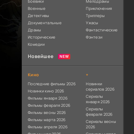
Боевики
Мелодрамы
Военные
Приключения
Детективы
Триллеры
Документальные
Ужасы
Драмы
Фантастические
Исторические
Фэнтези
Комедии
Новейшее
Кино
+
Последние фильмы 2026
Новинки
сериалов 2026
Новинки кино 2026
Сериалы
Фильмы января 2026
января 2026
Фильмы февраля 2026
Сериалы
Фильмы весны 2026
февраля 2026
Фильмы марта 2026
Сериалы весны
Фильмы апреля 2026
2026