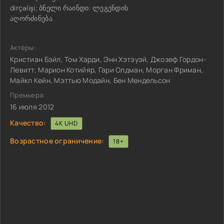
dirçəlişi; ბნელი რაინდი: ლეგენდის
აღორძინება
Актёры:
Кристиан Бэйл, Том Харди, Энн Хэтэуэй, Джозеф Гордон-
Левитт, Марион Котийяр, Гари Олдман, Морган Фриман,
Майкл Кейн, Мэттью Модайн, Бен Мендельсон
Премьера:
16 июля 2012
Качество:
4K UHD
Возрастное ограничение:
18+