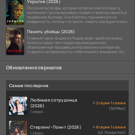
Укрытие (2026)
После катастрофы, которая затронула всю планету,
маленькая группа выживших людей старалась выжить в
подземном бункере. Они боялись подниматься на
поверхность, потому что знали: смерть там будет очень
Память убийцы (2026)
Главный герой, Анджело Ледде, ведет двойную жизнь.
Днем он предстает перед окружающими как
обыкновенный продавец копировальных аппаратов,
стараясь не привлекать к себе лишнего внимания. Но
когда
Обновления сериалов
Самые последние
Любимая сотрудница
1-2 серия 1 сезона
(2026)
(SoftBox)
1 сезон
Стерлинг-Поинт (2026)
1-8 серия 1 сезона
(LE-Production)
1 сезон