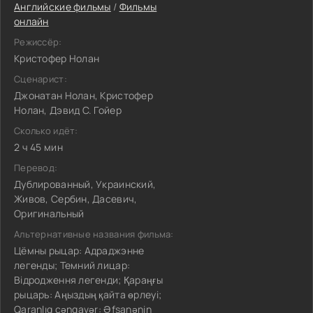
Английские фильмы
/
Фильмы
онлайн
Режиссёр:
Кристофер Нолан
Сценарист:
Джонатан Нолан, Кристофер
Нолан, Дэвид С. Гойер
Сколько идёт:
2 ч 45 мин
Перевод:
Дублированный, Украинский,
Живов, Сербин, Дасевич,
Оригинальный
Альтернативные названия фильма:
Цёмны рыцар: Адраджэнне
легенды; Темний лицар:
Відродження легенди; Қараңғы
рыцарь: Аңыздың қайта өрлеуі;
Qaranlıq cəngavər: Əfsanənin