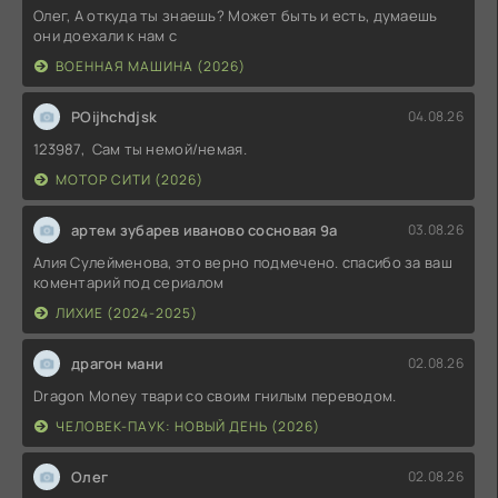
Олег, А откуда ты знаешь? Может быть и есть, думаешь
они доехали к нам с
ВОЕННАЯ МАШИНА (2026)
POijhchdjsk
04.08.26
123987, Сам ты немой/немая.
МОТОР СИТИ (2026)
артем зубарев иваново сосновая 9а
03.08.26
Алия Сулейменова, это верно подмечено. спасибо за ваш
коментарий под сериалом
ЛИХИЕ (2024-2025)
драгон мани
02.08.26
Dragon Money твари со своим гнилым переводом.
ЧЕЛОВЕК-ПАУК: НОВЫЙ ДЕНЬ (2026)
Олег
02.08.26