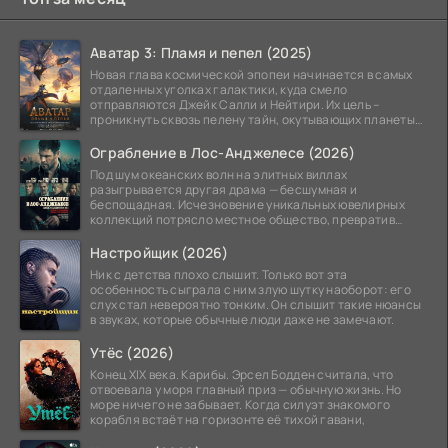
Аватар 3: Пламя и пепел (2025)
Новая глава космической эпопеи начинается в самых
отдаленных уголках галактики, куда смело
отправляются Джейк Салли и Нейтири. Их цель –
проникнуть сквозь пелену тайн, окутывающих планеты
системы
Ограбление в Лос-Анджелесе (2026)
Под шум океанских волн на элитных виллах
разыгрывается другая драма — бесшумная и
беспощадная. Исчезновение уникальных ювелирных
коллекций потрясло местное общество, превратив
побережье из курорта в
Настройщик (2026)
Ник с детства плохо слышит. Только вот эта
особенность сыграла с ним злую шутку наоборот: его
слух стал невероятно тонким. Он слышит такие нюансы
в звуках, которые обычные люди даже не замечают.
Утёс (2026)
Конец XIX века. Карибы. Эрсел Бодден считала, что
отвоевала у моря главный приз — обычную жизнь. Но
море ничего не забывает. Когда силуэт знакомого
корабля встаёт на горизонте её тихой гавани,