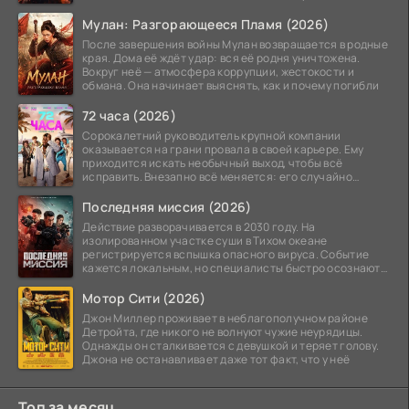
Мулан: Разгорающееся Пламя (2026)
После завершения войны Мулан возвращается в родные
края. Дома её ждёт удар: вся её родня уничтожена.
Вокруг неё — атмосфера коррупции, жестокости и
обмана. Она начинает выяснять, как и почему погибли
72 часа (2026)
Сорокалетний руководитель крупной компании
оказывается на грани провала в своей карьере. Ему
приходится искать необычный выход, чтобы всё
исправить. Внезапно всё меняется: его случайно
добавляют в
Последняя миссия (2026)
Действие разворачивается в 2030 году. На
изолированном участке суши в Тихом океане
регистрируется вспышка опасного вируса. Событие
кажется локальным, но специалисты быстро осознают:
как только
Мотор Сити (2026)
Джон Миллер проживает в неблагополучном районе
Детройта, где никого не волнуют чужие неурядицы.
Однажды он сталкивается с девушкой и теряет голову.
Джона не останавливает даже тот факт, что у неё
Топ за месяц