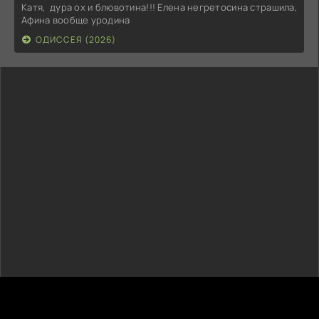
Катя, дура ох и блювотина!!! Елена негретосина страшила,
Афина вообще уродина
ОДИССЕЯ (2026)