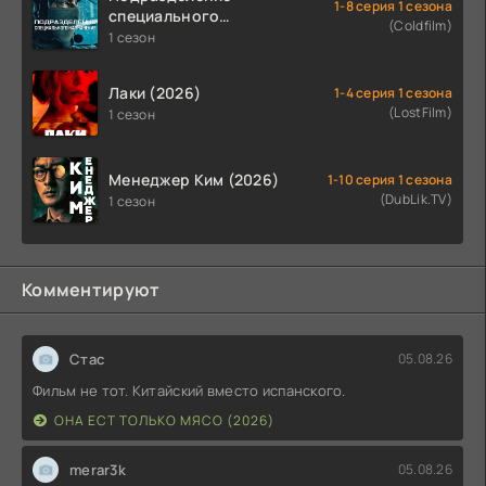
1-8 серия 1 сезона
специального
(Coldfilm)
назначения (2026)
1 сезон
Лаки (2026)
1-4 серия 1 сезона
(LostFilm)
1 сезон
Менеджер Ким (2026)
1-10 серия 1 сезона
(DubLik.TV)
1 сезон
Комментируют
Стас
05.08.26
Фильм не тот. Китайский вместо испанского.
ОНА ЕСТ ТОЛЬКО МЯСО (2026)
merar3k
05.08.26