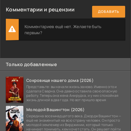
Комментарии и рецензии
ДОБАВИТЬ
Комментариев ещё нет. Желаете быть
первым?
Только добавленные
Сокровище нашего дома (2026)
Представьте: вы начали жизнь заново. Именно это и
сделала Сварна. Она давно оставила свою опасную
работу. Теперь она жена Анирудха, и у них спокойная
жизнь длиной в два года. Но вот пришло время
Молодой Вашингтон (2026)
Середина восемнадцатого века. Джордж Вашингтон —
ещё не знаменитый на всю страну человек. Он просто
молодой землемер из Вирджинии, который только
начинает понимать, кем хочет стать. Он решает пойти