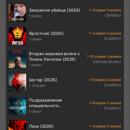
Замужняя убийца (2026)
1-2 серия 1 сезона
(SoftBox)
1 сезон
Яростная (2026)
1-4 серия 1 сезона
(Coldfilm)
1 сезон
Вторая мировая война с
1-20 серия 1 сезона
Томом Хэнксом (2026)
(HDrezka Studio)
1 сезон
Шугар (2026)
1-8 серия 2 сезона
(Coldfilm)
1-2 сезон
Подразделение
1-8 серия 1 сезона
специального
(Coldfilm)
назначения (2026)
1 сезон
Лаки (2026)
1-4 серия 1 сезона