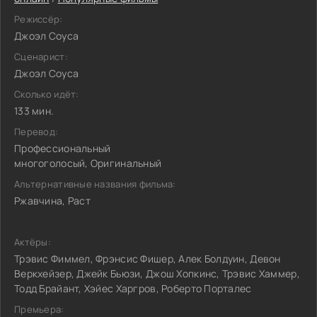
Режиссёр:
Джоэл Соуса
Сценарист:
Джоэл Соуса
Сколько идёт:
133 мин.
Перевод:
Профессиональный
многоголосый, Оригинальный
Альтернативные названия фильма:
Ржавчина, Раст
Актёры:
Трэвис Фиммел, Фрэнсис Фишер, Алек Болдуин, Девон
Веркхейзер, Джейк Бьюзи, Джош Хопкинс, Трэвис Хаммер,
Тодд Брайант, Хэйес Харгров, Роберто Порталес
Премьера: