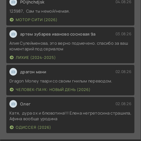
POijhchdjsk
04.08.26
123987, Сам ты немой/немая.
МОТОР СИТИ (2026)
артем зубарев иваново сосновая 9а
03.08.26
Алия Сулейменова, это верно подмечено. спасибо за ваш
коментарий под сериалом
ЛИХИЕ (2024-2025)
драгон мани
02.08.26
Dragon Money твари со своим гнилым переводом.
ЧЕЛОВЕК-ПАУК: НОВЫЙ ДЕНЬ (2026)
Олег
02.08.26
Катя, дура ох и блювотина!!! Елена негретосина страшила,
Афина вообще уродина
ОДИССЕЯ (2026)