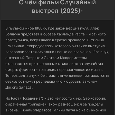
О чём фильм Случайный
выстрел (2025):
В пыльном мире 1880-х, где закон вершит пуля, Алек
Болдуин предстает в образе Харланда Раста – мрачного
преступника, погрязшего в грехах прошлого. В фильме
"Ржавчина", сопродюсером которого он также выступил,
разворачивается отчаянная гонка со временем. Его внук,
сыгранный Патриком Скоттом Макдермоттом,
оказывается приговоренным к виселице за случайную
смерть фермера – трагедия, перевернувшая их жизни.
Теперь дед и внук – беглецы, вынужденные противостоять
безжалостному преследованию и суровым законам
Дикого Запада.
Но Раст ("Ржавчина") – это не просто кино. Это история,
омраченная трагедией, эхом разнесшейся за пределы
экрана. Гибель оператора Галины Хатчинс на съемочной