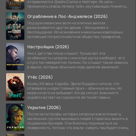
отправляются Джейк Салли и Нейтири. Их цель –
проникнуть сквозь пелену тайн, окутывающих планеты
системы
Ограбление в Лос-Анджелесе (2026)
Под шум океанских волн на элитных виллах
разыгрывается другая драма — бесшумная и
беспощадная. Исчезновение уникальных ювелирных
коллекций потрясло местное общество, превратив
побережье из курорта в
Настройщик (2026)
Ник с детства плохо слышит. Только вот эта
особенность сыграла с ним злую шутку наоборот: его
слух стал невероятно тонким. Он слышит такие нюансы
в звуках, которые обычные люди даже не замечают.
Утёс (2026)
Конец XIX века. Карибы. Эрсел Бодден считала, что
отвоевала у моря главный приз — обычную жизнь. Но
море ничего не забывает. Когда силуэт знакомого
корабля встаёт на горизонте её тихой гавани,
Укрытие (2026)
После катастрофы, которая затронула всю планету,
маленькая группа выживших людей старалась выжить в
подземном бункере. Они боялись подниматься на
поверхность, потому что знали: смерть там будет очень