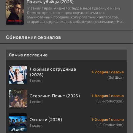
Память убийцы (2026)
Главный герой, Анджело Ледде, ведет двойную жизнь.
Днем он предстает перед окружающими как
обыкновенный продавец копировальных аппаратов,
стараясь не привлекать к себе лишнего внимания. Но
когда
Обновления сериалов
Самые последние
Любимая сотрудница
1-2 серия 1 сезона
(2026)
(SoftBox)
1 сезон
Стерлинг-Поинт (2026)
1-8 серия 1 сезона
(LE-Production)
1 сезон
Осколки (2026)
1-2 серия 1 сезона
(LE-Production)
1 сезон