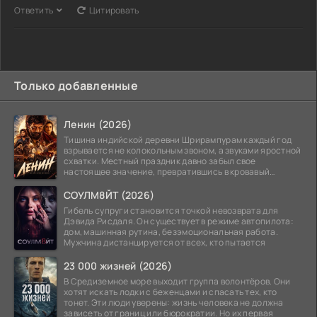
Ответить
Цитировать
Только добавленные
Ленин (2026)
Тишина индийской деревни Шрирампурам каждый год
взрывается не колокольным звоном, а звуками яростной
схватки. Местный праздник давно забыл свое
настоящее значение, превратившись в кровавый
ритуал.
СОУЛМ8ЙТ (2026)
Гибель супруги становится точкой невозврата для
Дэвида Рисдаля. Он существует в режиме автопилота:
дом, машинная рутина, безэмоциональная работа.
Мужчина дистанцируется от всех, кто пытается
23 000 жизней (2026)
В Средиземное море выходит группа волонтёров. Они
хотят искать лодки с беженцами и спасать тех, кто
тонет. Эти люди уверены: жизнь человека не должна
зависеть от границ или бюрократии. Но их первая