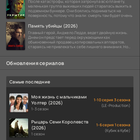
После катастрофы, которая затронула всю планету,
маленькая группа выживших людей старалась выжить в
подземном бункере. Они боялись подниматься на
поверхность, потому что знали: смерть там будет очень
Память убийцы (2026)
Главный герой, Анджело Ледде, ведет двойную жизнь.
Днем он предстает перед окружающими как
обыкновенный продавец копировальных аппаратов,
стараясь не привлекать к себе лишнего внимания. Но
когда
Обновления сериалов
Самые последние
Моя жизнь с мальчиками
1-10 серия 3 сезона
Уолтер (2026)
(LE-Production)
1-3 сезон
Рыцарь Семи Королевств
1-6 серия 1 сезона
(2026)
(Кубик в Кубе)
1 сезон