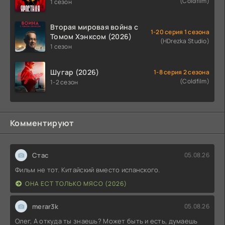
(Coldfilm)
1 сезон
Вторая мировая война с
1-20 серия 1 сезона
Томом Хэнксом (2026)
(HDrezka Studio)
1 сезон
Шугар (2026)
1-8 серия 2 сезона
(Coldfilm)
1-2 сезон
Комментируют
Стас
05.08.26
Фильм не тот. Китайский вместо испанского.
ОНА ЕСТ ТОЛЬКО МЯСО (2026)
merar3k
05.08.26
Олег, А откуда ты знаешь? Может быть и есть, думаешь