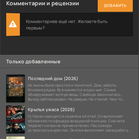
Комментарии и рецензии
ДОБАВИТЬ
Комментариев ещё нет. Желаете быть
первым?
Только добавленные
Последний дом (2026)
Их жизнь была простой и понятной. Дом, заботы,
близкие рядом. Все меняется в один миг. Семья
обнаруживает жуткую вещь. Свобода закончилась.
Выход заблокирован. Не дверью. Не стеной. Чем-то
невидимым.
Крылья ужаса (2026)
Гу Чаоян находится на рейсе в Китай. Он выполняет
обязанности офицера воздушной полиции. Сначала
перелет ничем не примечателен. Пассажиры
устроились в креслах. Экипаж выполняет свою работу.
Лайнер