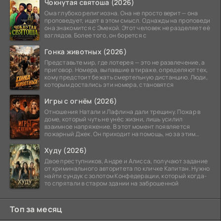
Чокнутая святоша (2026)
Ома глубоко религиозна. Она не просто верит — она
проповедует, ищет в этом смысл. Однажды на проповеди
она знакомится с Эмекой. Этот человек не разделяет её
взглядов. Более того, он борется с
Гонка животных (2026)
Представьте мир, где лотерея — это не развлечение, а
приговор. Номера, выпавшие в тираже, определяют тех,
кому предстоит бежать смертельную дистанцию. Люди,
которым достались эти номера, становятся
Игры с огнём (2026)
Отношения Натали и Лафлина дали трещину. Пожар в
доме, который чуть не унёс жизни, лишь усилил
взаимное напряжение. В этот момент появляется
пожарный Джек. Он приходит на помощь, но за этим
стоит его
Худу (2026)
Двое преступников, Андре и Алисса, получают задание
от криминального авторитета по кличке Капитан. Нужно
найти сундук с золотом Конфедерации, который когда-
то спрятали в старом здании на заброшенной
Топ за месяц