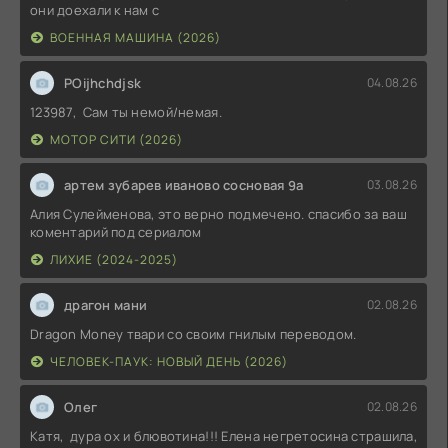
они доехали к нам с
ВОЕННАЯ МАШИНА (2026)
POijhchdjsk
04.08.26
123987, Сам ты немой/немая.
МОТОР СИТИ (2026)
артем зубарев иваново сосновая 9а
03.08.26
Алия Сулейменова, это верно подмечено. спасибо за ваш
коментарий под сериалом
ЛИХИЕ (2024-2025)
драгон мани
02.08.26
Dragon Money твари со своим гнилым переводом.
ЧЕЛОВЕК-ПАУК: НОВЫЙ ДЕНЬ (2026)
Олег
02.08.26
Катя, дура ох и блювотина!!! Елена негретосина страшила,