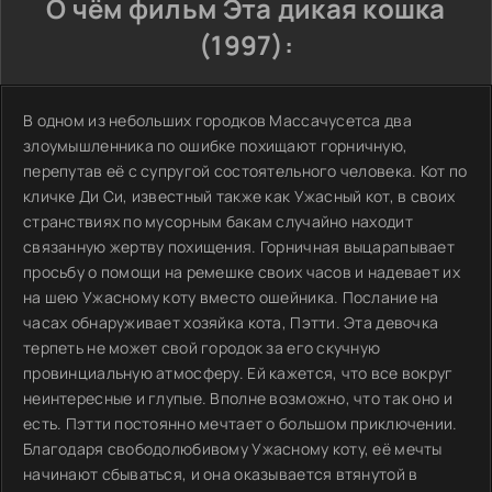
О чём фильм Эта дикая кошка
(1997):
В одном из небольших городков Массачусетса два
злоумышленника по ошибке похищают горничную,
перепутав её с супругой состоятельного человека. Кот по
кличке Ди Си, известный также как Ужасный кот, в своих
странствиях по мусорным бакам случайно находит
связанную жертву похищения. Горничная выцарапывает
просьбу о помощи на ремешке своих часов и надевает их
на шею Ужасному коту вместо ошейника. Послание на
часах обнаруживает хозяйка кота, Пэтти. Эта девочка
терпеть не может свой городок за его скучную
провинциальную атмосферу. Ей кажется, что все вокруг
неинтересные и глупые. Вполне возможно, что так оно и
есть. Пэтти постоянно мечтает о большом приключении.
Благодаря свободолюбивому Ужасному коту, её мечты
начинают сбываться, и она оказывается втянутой в