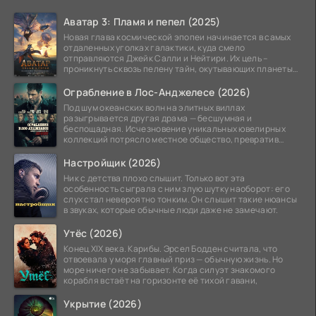
Аватар 3: Пламя и пепел (2025)
Новая глава космической эпопеи начинается в самых
отдаленных уголках галактики, куда смело
отправляются Джейк Салли и Нейтири. Их цель –
проникнуть сквозь пелену тайн, окутывающих планеты
системы
Ограбление в Лос-Анджелесе (2026)
Под шум океанских волн на элитных виллах
разыгрывается другая драма — бесшумная и
беспощадная. Исчезновение уникальных ювелирных
коллекций потрясло местное общество, превратив
побережье из курорта в
Настройщик (2026)
Ник с детства плохо слышит. Только вот эта
особенность сыграла с ним злую шутку наоборот: его
слух стал невероятно тонким. Он слышит такие нюансы
в звуках, которые обычные люди даже не замечают.
Утёс (2026)
Конец XIX века. Карибы. Эрсел Бодден считала, что
отвоевала у моря главный приз — обычную жизнь. Но
море ничего не забывает. Когда силуэт знакомого
корабля встаёт на горизонте её тихой гавани,
Укрытие (2026)