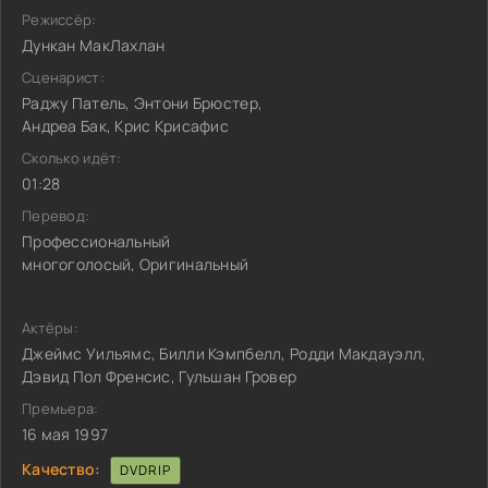
Режиссёр:
Дункан МакЛахлан
Сценарист:
Раджу Патель, Энтони Брюстер,
Андреа Бак, Крис Крисафис
Сколько идёт:
01:28
Перевод:
Профессиональный
многоголосый, Оригинальный
Актёры:
Джеймс Уильямс, Билли Кэмпбелл, Родди Макдауэлл,
Дэвид Пол Френсис, Гульшан Гровер
Премьера:
16 мая 1997
Качество:
DVDRIP