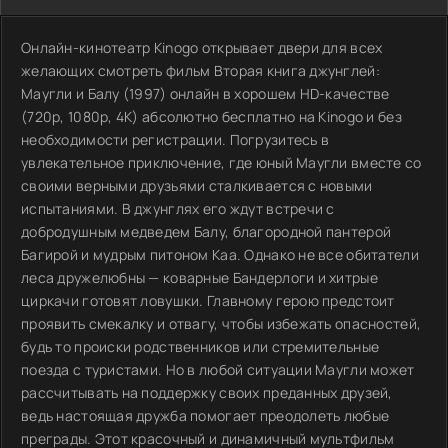
Онлайн-кинотеатр Kinogo открывает двери для всех
желающих смотреть фильм Вторая книга джунглей:
Маугли и Балу (1997) онлайн в хорошем HD-качестве
(720p, 1080p, 4K) абсолютно бесплатно на Kinogo и без
необходимости регистрации. Погрузитесь в
увлекательное приключение, где юный Маугли вместе со
своими верными друзьями сталкивается с новыми
испытаниями. В джунглях его ждут встречи с
добродушным медведем Балу, благородной пантерой
Багирой и мудрым питоном Каа. Однако не все обитатели
леса дружелюбны — коварные Бандерлоги и хитрые
циркачи готовят ловушки. Главному герою предстоит
проявить смекалку и отвагу, чтобы избежать опасностей,
будь то происки родственников или стремительные
поезда с туристами. Но в любой ситуации Маугли может
рассчитывать на поддержку своих преданных друзей,
ведь настоящая дружба помогает преодолеть любые
преграды. Этот красочный и динамичный мультфильм