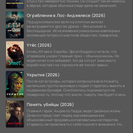
слух стал невероятно тонким. Он слышит такие нюансы
в звуках, которые обычные люди даже не замечают.
Ограбление в Лос-Анджелесе (2026)
Под шум океанских волн на элитных виллах
разыгрывается другая драма — бесшумная и
беспощадная. Исчезновение уникальных ювелирных
коллекций потрясло местное общество, превратив
побережье из курорта в
Утёс (2026)
Конец XIX века. Карибы. Эрсел Бодден считала, что
отвоевала у моря главный приз — обычную жизнь. Но
море ничего не забывает. Когда силуэт знакомого
корабля встаёт на горизонте её тихой гавани,
Укрытие (2026)
После катастрофы, которая затронула всю планету,
маленькая группа выживших людей старалась выжить в
подземном бункере. Они боялись подниматься на
поверхность, потому что знали: смерть там будет очень
Память убийцы (2026)
Главный герой, Анджело Ледде, ведет двойную жизнь.
Днем он предстает перед окружающими как
обыкновенный продавец копировальных аппаратов,
стараясь не привлекать к себе лишнего внимания. Но
когда