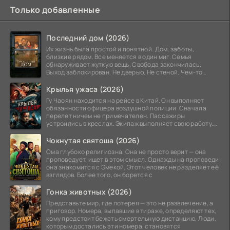
Только добавленные
Последний дом (2026)
Их жизнь была простой и понятной. Дом, заботы,
близкие рядом. Все меняется в один миг. Семья
обнаруживает жуткую вещь. Свобода закончилась.
Выход заблокирован. Не дверью. Не стеной. Чем-то
невидимым.
Крылья ужаса (2026)
Гу Чаоян находится на рейсе в Китай. Он выполняет
обязанности офицера воздушной полиции. Сначала
перелет ничем не примечателен. Пассажиры
устроились в креслах. Экипаж выполняет свою работу.
Лайнер
Чокнутая святоша (2026)
Ома глубоко религиозна. Она не просто верит — она
проповедует, ищет в этом смысл. Однажды на проповеди
она знакомится с Эмекой. Этот человек не разделяет её
взглядов. Более того, он борется с
Гонка животных (2026)
Представьте мир, где лотерея — это не развлечение, а
приговор. Номера, выпавшие в тираже, определяют тех,
кому предстоит бежать смертельную дистанцию. Люди,
которым достались эти номера, становятся