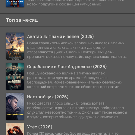
новой подругой и союзницей Рути, семью
Топ за месяц
Аватар 3: Пламя и пепел (2025)
Новая глава космической эпопеи начинается в самых
отдаленных уголках галактики, куда смело
отправляются Джейк Салли и Нейтири. Их цель –
проникнуть сквозь пелену тайн, окутывающих планеты
системы
Ограбление в Лос-Анджелесе (2026)
Под шум океанских волн на элитных виллах
разыгрывается другая драма — бесшумная и
беспощадная. Исчезновение уникальных ювелирных
коллекций потрясло местное общество, превратив
побережье из курорта в
Настройщик (2026)
Ник с детства плохо слышит. Только вот эта
особенность сыграла с ним злую шутку наоборот: его
слух стал невероятно тонким. Он слышит такие нюансы
в звуках, которые обычные люди даже не замечают.
Утёс (2026)
Конец XIX века. Карибы. Эрсел Бодден считала, что