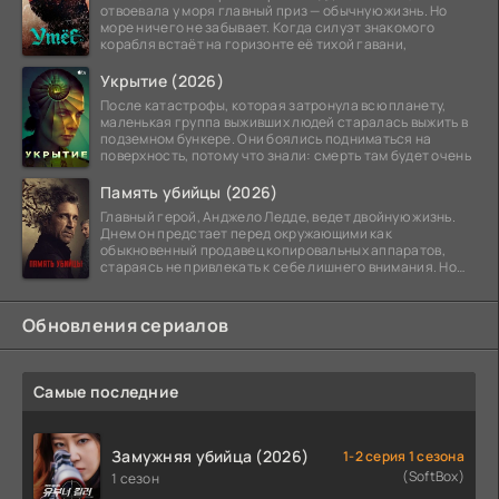
отвоевала у моря главный приз — обычную жизнь. Но
море ничего не забывает. Когда силуэт знакомого
корабля встаёт на горизонте её тихой гавани,
Укрытие (2026)
После катастрофы, которая затронула всю планету,
маленькая группа выживших людей старалась выжить в
подземном бункере. Они боялись подниматься на
поверхность, потому что знали: смерть там будет очень
Память убийцы (2026)
Главный герой, Анджело Ледде, ведет двойную жизнь.
Днем он предстает перед окружающими как
обыкновенный продавец копировальных аппаратов,
стараясь не привлекать к себе лишнего внимания. Но
когда
Обновления сериалов
Самые последние
Замужняя убийца (2026)
1-2 серия 1 сезона
(SoftBox)
1 сезон