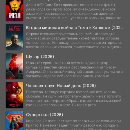
Агент ФБР Элис Блэк привыкла опираться на факты,
даже когда они противоречат очевидному. Её новое
задание — расследование нескольких загадочных
смертей. Все погибшие — успешные мужчины, ранее не
Вторая мировая война с Томом Хэнксом (2026)
Сериал открывает зрителям масштабный взгляд на
один из самых разрушительных конфликтов в истории
человечества. Используя редкие архивные материалы,
восстановленные хроники, свидетельства очевидцев и
Шугар (2026)
Главный герой — частный детектив Джон Шугар,
который известен своими расследованиями по всей
Америке. Он толковый и везучий сыщик, распутал много
загадочных дел и собирал такие улики, которые
помогли
Человек-паук: Новый день (2026)
Представьте такую картину: вас забыли все, кого вы
обожали. Не ушли, не пропали — забыли, из-за того что
чужая магия аккуратно убрала вас из их воспоминаний,
как лишнее слово с листа. Питер Паркер
Супергёрл (2026)
Кара Зор-Эл путешествует по галактике со своим псом
Крипто. На неё нападает пират и разбойник, который
угоняет её корабль и ранит Крипто. Объединив силы с