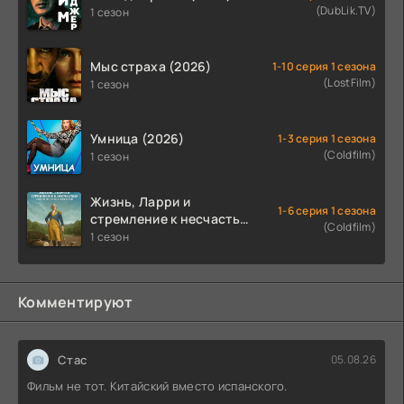
(DubLik.TV)
1 сезон
Мыс страха (2026)
1-10 серия 1 сезона
(LostFilm)
1 сезон
Умница (2026)
1-3 серия 1 сезона
(Coldfilm)
1 сезон
Жизнь, Ларри и
1-6 серия 1 сезона
стремление к несчастью:
(Coldfilm)
Почти история Америки
1 сезон
(2026)
Комментируют
Стас
05.08.26
Фильм не тот. Китайский вместо испанского.