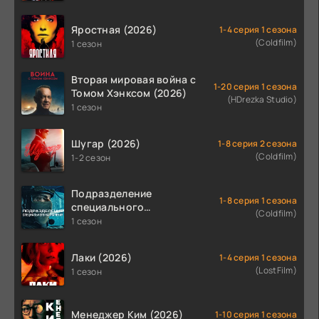
Яростная (2026)
1-4 серия 1 сезона
(Coldfilm)
1 сезон
Вторая мировая война с
1-20 серия 1 сезона
Томом Хэнксом (2026)
(HDrezka Studio)
1 сезон
Шугар (2026)
1-8 серия 2 сезона
(Coldfilm)
1-2 сезон
Подразделение
1-8 серия 1 сезона
специального
(Coldfilm)
назначения (2026)
1 сезон
Лаки (2026)
1-4 серия 1 сезона
(LostFilm)
1 сезон
Менеджер Ким (2026)
1-10 серия 1 сезона