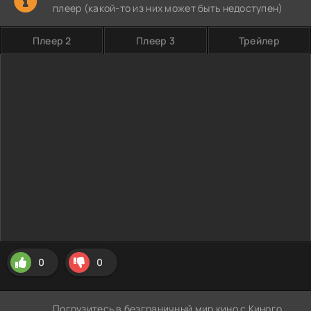
плеер (какой-то из них может быть недоступен)
Плеер 2
Плеер 3
Трейлер
0
0
Погрузитесь в безграничный мир кино с Киного,