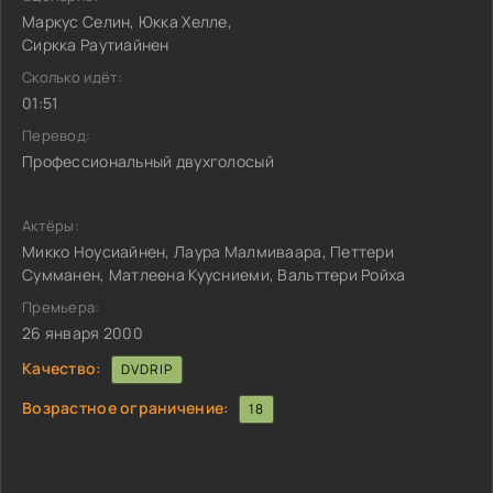
Маркус Селин, Юкка Хелле,
Сиркка Раутиайнен
Сколько идёт:
01:51
Перевод:
Профессиональный двухголосый
Актёры:
Микко Ноусиайнен, Лаура Малмиваара, Петтери
Сумманен, Матлеена Куусниеми, Вальттери Ройха
Премьера:
26 января 2000
Качество:
DVDRIP
Возрастное ограничение:
18