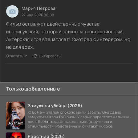
Мария Петрова
27 мая 2026 08:00
Фильм оставляет двойственные чувства:
интригующий, но порой слишком провокационный.
Актёрская игра впечатляет! Смотрел с интересом, но
не для всех.
Ответить
Цитировать
Только добавленные
Замужняя убийца (2026)
Ю Бо На — эталон спокойствия и заботы. Она давно
замужем за Квон Тэ Соном. У пары подрастает малышка-
дочь. Бо На создаёт в доме атмосферу тепла и
стабильности. Родственники считают их союз
Яростная (2026)