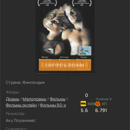
СМОТРЕТЬ ОНЛАЙН
Страна: Финляндия
Жанры:
0
Драмы
/
Мелодрамы
/
Фильмы
/
Голосов:
0
Фильмы онлайн
/
Фильмы 90-х
5.6
6.791
Режиссёр:
Аку Лоухимиес
Сценарист: