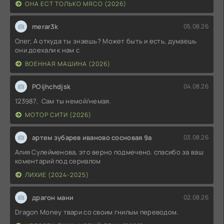
ОНА ЕСТ ТОЛЬКО МЯСО (2026)
merar3k
05.08.26
Олег, А откуда ты знаешь? Может быть и есть, думаешь
они доехали к нам с
ВОЕННАЯ МАШИНА (2026)
POijhchdjsk
04.08.26
123987, Сам ты немой/немая.
МОТОР СИТИ (2026)
артем зубарев иваново сосновая 9а
03.08.26
Алия Сулейменова, это верно подмечено. спасибо за ваш
коментарий под сериалом
ЛИХИЕ (2024-2025)
драгон мани
02.08.26
Dragon Money твари со своим гнилым переводом.