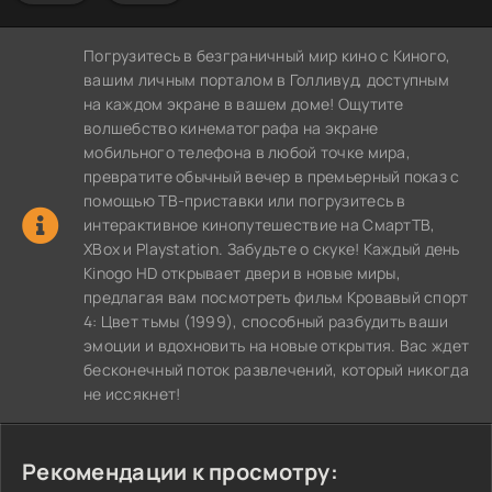
Погрузитесь в безграничный мир кино с Киного,
вашим личным порталом в Голливуд, доступным
на каждом экране в вашем доме! Ощутите
волшебство кинематографа на экране
мобильного телефона в любой точке мира,
превратите обычный вечер в премьерный показ с
помощью ТВ-приставки или погрузитесь в
интерактивное кинопутешествие на СмартТВ,
XBox и Playstation. Забудьте о скуке! Каждый день
Kinogo HD открывает двери в новые миры,
предлагая вам посмотреть фильм Кровавый спорт
4: Цвет тьмы (1999), способный разбудить ваши
эмоции и вдохновить на новые открытия. Вас ждет
бесконечный поток развлечений, который никогда
не иссякнет!
Рекомендации к просмотру: