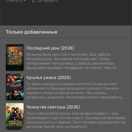
Ответить
Цитировать
Только добавленные
Последний дом (2026)
Их жизнь была простой и понятной. Дом, заботы,
близкие рядом. Все меняется в один миг. Семья
обнаруживает жуткую вещь. Свобода закончилась.
Выход заблокирован. Не дверью. Не стеной. Чем-то
невидимым.
Крылья ужаса (2026)
Гу Чаоян находится на рейсе в Китай. Он выполняет
обязанности офицера воздушной полиции. Сначала
перелет ничем не примечателен. Пассажиры
устроились в креслах. Экипаж выполняет свою работу.
Лайнер
Чокнутая святоша (2026)
Ома глубоко религиозна. Она не просто верит — она
проповедует, ищет в этом смысл. Однажды на проповеди
она знакомится с Эмекой. Этот человек не разделяет её
взглядов. Более того, он борется с