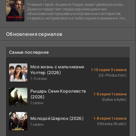
Главный герой, Анджело Ледде, ведет двойную жизнь.
Днем он предстает перед окружающими как
обыкновенный продавец копировальных аппаратов,
стараясь не привлекать к себе лишнего внимания. Но
когда
Обновления сериалов
Самые последние
Моя жизнь с мальчиками
1-10 серия 3 сезона
Уолтер (2026)
(LE-Production)
1-3 сезон
Рыцарь Семи Королевств
1-6 серия 1 сезона
(2026)
(Кубик в Кубе)
1 сезон
Молодой Шерлок (2026)
1-8 серия 1 сезона
(HDrezka Studio)
1 сезон