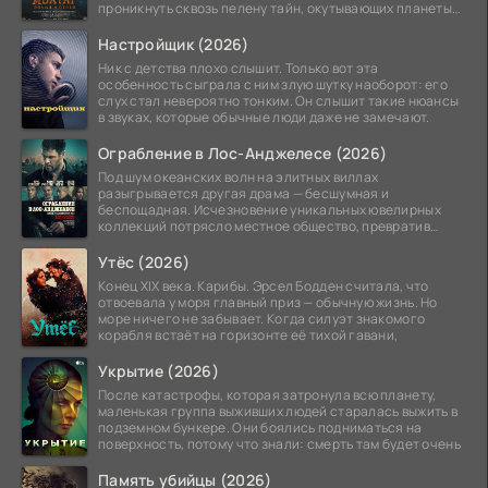
проникнуть сквозь пелену тайн, окутывающих планеты
системы
Настройщик (2026)
Ник с детства плохо слышит. Только вот эта
особенность сыграла с ним злую шутку наоборот: его
слух стал невероятно тонким. Он слышит такие нюансы
в звуках, которые обычные люди даже не замечают.
Ограбление в Лос-Анджелесе (2026)
Под шум океанских волн на элитных виллах
разыгрывается другая драма — бесшумная и
беспощадная. Исчезновение уникальных ювелирных
коллекций потрясло местное общество, превратив
побережье из курорта в
Утёс (2026)
Конец XIX века. Карибы. Эрсел Бодден считала, что
отвоевала у моря главный приз — обычную жизнь. Но
море ничего не забывает. Когда силуэт знакомого
корабля встаёт на горизонте её тихой гавани,
Укрытие (2026)
После катастрофы, которая затронула всю планету,
маленькая группа выживших людей старалась выжить в
подземном бункере. Они боялись подниматься на
поверхность, потому что знали: смерть там будет очень
Память убийцы (2026)