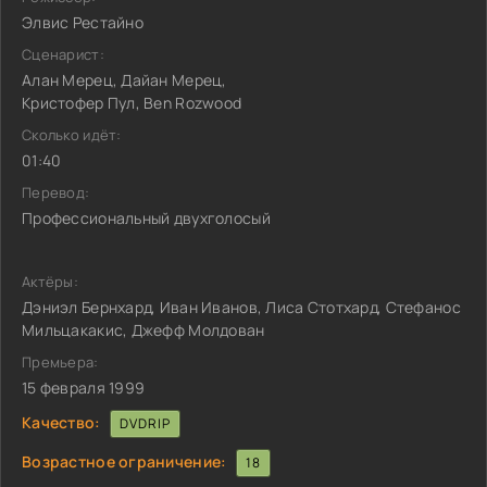
Элвис Рестайно
Сценарист:
Алан Мерец, Дайан Мерец,
Кристофер Пул, Ben Rozwood
Сколько идёт:
01:40
Перевод:
Профессиональный двухголосый
Актёры:
Дэниэл Бернхард, Иван Иванов, Лиса Стотхард, Стефанос
Мильцакакис, Джефф Молдован
Премьера:
15 февраля 1999
Качество:
DVDRIP
Возрастное ограничение:
18