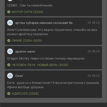
123987, Сам ты немой/немая.
МОТОР СИТИ (2026)
артем зубарев иваново сосновая 9а
03.08.26
Алия Сулейменова, это верно подмечено. спасибо за ваш
коментарий под сериалом
ЛИХИЕ (2024-2025)
драгон мани
02.08.26
Dragon Money твари со своим гнилым переводом.
ЧЕЛОВЕК-ПАУК: НОВЫЙ ДЕНЬ (2026)
Олег
02.08.26
Катя, дура ох и блювотина!!! Елена негретосина страшила,
Афина вообще уродина
ОДИССЕЯ (2026)