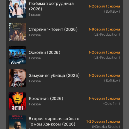
Любимая сотрудница
1-2 серия 1 сезона
(2026)
(SoftBox)
1 сезон
Стерлинг-Поинт (2026)
1-8 серия 1 сезона
(LE-Production)
1 сезон
Осколки (2026)
1-2 серия 1 сезона
(LE-Production)
1 сезон
Замужняя убийца (2026)
1-2 серия 1 сезона
(SoftBox)
1 сезон
Яростная (2026)
1-4 серия 1 сезона
(Coldfilm)
1 сезон
Вторая мировая война с
1-20 серия 1 сезона
Томом Хэнксом (2026)
(HDrezka Studio)