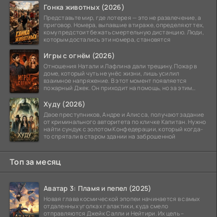
Гонка животных (2026)
Представьте мир, где лотерея — это не развлечение, а
приговор. Номера, выпавшие в тираже, определяют тех,
кому предстоит бежать смертельную дистанцию. Люди,
которым достались эти номера, становятся
Игры с огнём (2026)
Отношения Натали и Лафлина дали трещину. Пожар в
доме, который чуть не унёс жизни, лишь усилил
взаимное напряжение. В этот момент появляется
пожарный Джек. Он приходит на помощь, но за этим
стоит его
Худу (2026)
Двое преступников, Андре и Алисса, получают задание
от криминального авторитета по кличке Капитан. Нужно
найти сундук с золотом Конфедерации, который когда-
то спрятали в старом здании на заброшенной
Топ за месяц
Аватар 3: Пламя и пепел (2025)
Новая глава космической эпопеи начинается в самых
отдаленных уголках галактики, куда смело
отправляются Джейк Салли и Нейтири. Их цель –