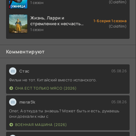
(Coldfilm)
1 сезон
Жизнь, Ларри и
1-6 серия 1 сезона
стремление к несчастью:
(Coldfilm)
Почти история Америки
1 сезон
(2026)
Комментируют
Стас
05.08.26
Фильм не тот. Китайский вместо испанского.
ОНА ЕСТ ТОЛЬКО МЯСО (2026)
merar3k
05.08.26
Олег, А откуда ты знаешь? Может быть и есть, думаешь
они доехали к нам с
ВОЕННАЯ МАШИНА (2026)