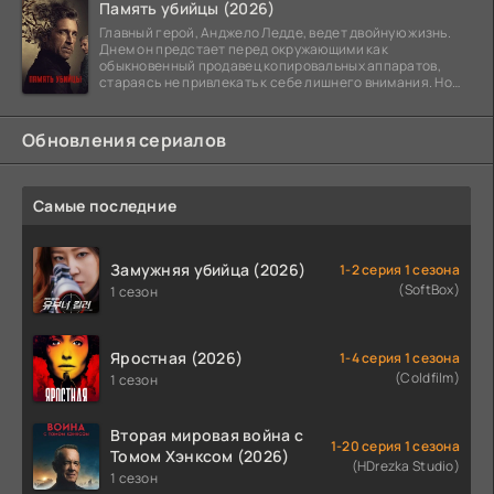
Память убийцы (2026)
Главный герой, Анджело Ледде, ведет двойную жизнь.
Днем он предстает перед окружающими как
обыкновенный продавец копировальных аппаратов,
стараясь не привлекать к себе лишнего внимания. Но
когда
Обновления сериалов
Самые последние
Замужняя убийца (2026)
1-2 серия 1 сезона
(SoftBox)
1 сезон
Яростная (2026)
1-4 серия 1 сезона
(Coldfilm)
1 сезон
Вторая мировая война с
1-20 серия 1 сезона
Томом Хэнксом (2026)
(HDrezka Studio)
1 сезон