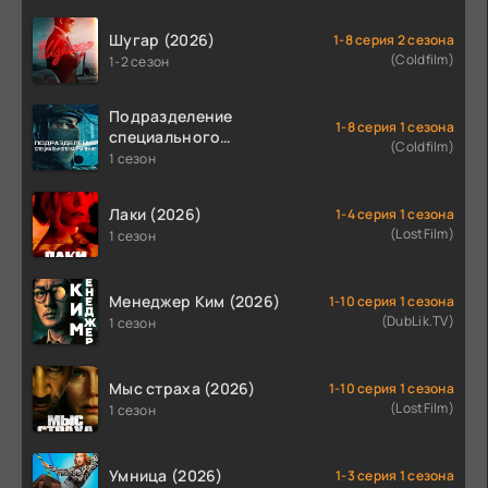
Шугар (2026)
1-8 серия 2 сезона
(Coldfilm)
1-2 сезон
Подразделение
1-8 серия 1 сезона
специального
(Coldfilm)
назначения (2026)
1 сезон
Лаки (2026)
1-4 серия 1 сезона
(LostFilm)
1 сезон
Менеджер Ким (2026)
1-10 серия 1 сезона
(DubLik.TV)
1 сезон
Мыс страха (2026)
1-10 серия 1 сезона
(LostFilm)
1 сезон
Умница (2026)
1-3 серия 1 сезона