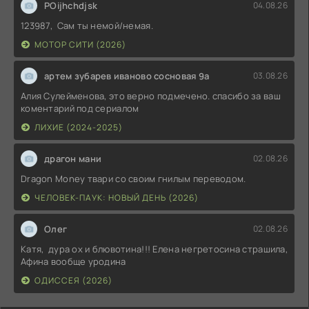
POijhchdjsk
04.08.26
123987, Сам ты немой/немая.
МОТОР СИТИ (2026)
артем зубарев иваново сосновая 9а
03.08.26
Алия Сулейменова, это верно подмечено. спасибо за ваш
коментарий под сериалом
ЛИХИЕ (2024-2025)
драгон мани
02.08.26
Dragon Money твари со своим гнилым переводом.
ЧЕЛОВЕК-ПАУК: НОВЫЙ ДЕНЬ (2026)
Олег
02.08.26
Катя, дура ох и блювотина!!! Елена негретосина страшила,
Афина вообще уродина
ОДИССЕЯ (2026)