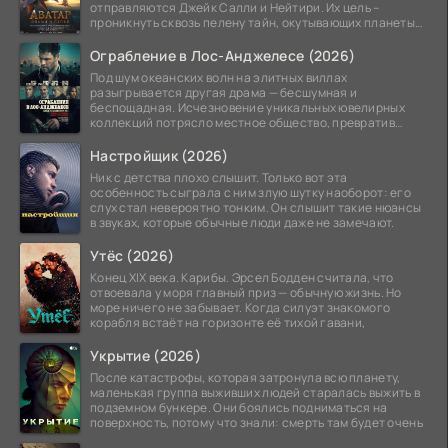
отправляются Джейк Салли и Нейтири. Их цель –
проникнуть сквозь пелену тайн, окутывающих планеты
системы
Ограбление в Лос-Анджелесе (2026)
Под шум океанских волн на элитных виллах
разыгрывается другая драма — бесшумная и
беспощадная. Исчезновение уникальных ювелирных
коллекций потрясло местное общество, превратив
побережье из курорта в
Настройщик (2026)
Ник с детства плохо слышит. Только вот эта
особенность сыграла с ним злую шутку наоборот: его
слух стал невероятно тонким. Он слышит такие нюансы
в звуках, которые обычные люди даже не замечают.
Утёс (2026)
Конец XIX века. Карибы. Эрсел Бодден считала, что
отвоевала у моря главный приз — обычную жизнь. Но
море ничего не забывает. Когда силуэт знакомого
корабля встаёт на горизонте её тихой гавани,
Укрытие (2026)
После катастрофы, которая затронула всю планету,
маленькая группа выживших людей старалась выжить в
подземном бункере. Они боялись подниматься на
поверхность, потому что знали: смерть там будет очень