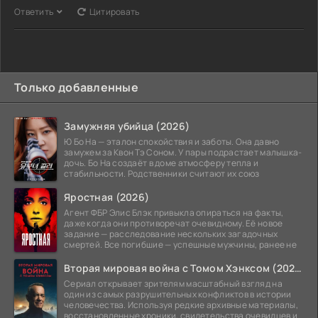
Ответить
Цитировать
Только добавленные
Замужняя убийца (2026)
Ю Бо На — эталон спокойствия и заботы. Она давно
замужем за Квон Тэ Соном. У пары подрастает малышка-
дочь. Бо На создаёт в доме атмосферу тепла и
стабильности. Родственники считают их союз
Яростная (2026)
Агент ФБР Элис Блэк привыкла опираться на факты,
даже когда они противоречат очевидному. Её новое
задание — расследование нескольких загадочных
смертей. Все погибшие — успешные мужчины, ранее не
Вторая мировая война с Томом Хэнксом (2026)
Сериал открывает зрителям масштабный взгляд на
один из самых разрушительных конфликтов в истории
человечества. Используя редкие архивные материалы,
восстановленные хроники, свидетельства очевидцев и