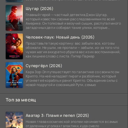
Шугар (2026)
Главный герой — частный детектив Джон Шугар,
который известен своими расследованиями по всей
Америке. Он толковый и везучий сыщик, распутал много
загадочных дел и собирал такие улики, которые
помогли
Человек-паук: Новый день (2026)
Представьте такую картину: вас забыли все, кого вы
обожали. Не ушли, не пропали — забыли, из-за того что
чужая магия аккуратно убрала вас из их воспоминаний,
как лишнее слово с листа. Питер Паркер
Супергёрл (2026)
Кара Зор-Эл путешествует по галактике со своим псом
Крипто. На неё нападает пират и разбойник, который
угоняет её корабль и ранит Крипто. Объединив силы с
новой подругой и союзницей Рути, семью
Топ за месяц
Аватар 3: Пламя и пепел (2025)
Новая глава космической эпопеи начинается в самых
отдаленных уголках галактики, куда смело