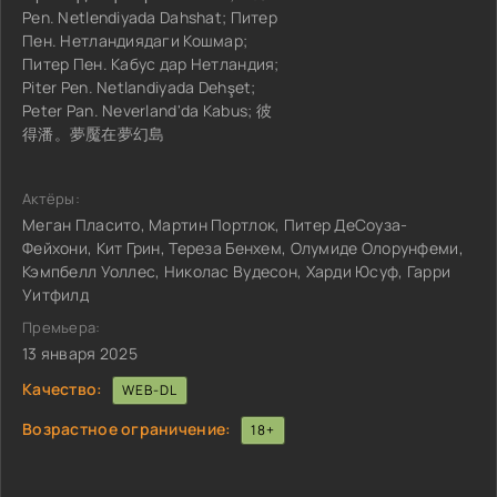
Pen. Netlendiyada Dahshat; Питер
Пен. Нетландиядаги Кошмар;
Питер Пен. Кабус дар Нетландия;
Piter Pen. Netlandiyada Dehşet;
Peter Pan. Neverland'da Kabus; 彼
得潘。夢魘在夢幻島
Актёры:
Меган Пласито, Мартин Портлок, Питер ДеСоуза-
Фейхони, Кит Грин, Тереза Бенхем, Олумиде Олорунфеми,
Кэмпбелл Уоллес, Николас Вудесон, Харди Юсуф, Гарри
Уитфилд
Премьера:
13 января 2025
Качество:
WEB-DL
Возрастное ограничение:
18+