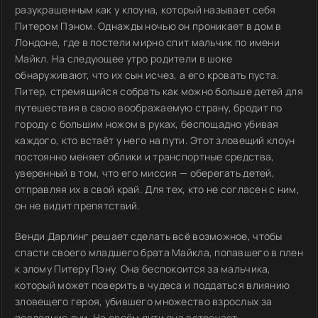
разукрашенным как у клоуна, который называет себя
Питером Пэном. Однажды ночью он проникает в дом в
Лондоне, где в постели мирно спит мальчик по имени
Майкл. На следующее утро родители в шоке
обнаруживают, что их сын исчез, а его кровать пуста.
Питер, стремящийся собрать как можно больше детей для
путешествия в свою воображаемую страну, бродит по
городу с большим ножом в руках, беспощадно убивая
каждого, кто встаёт у него на пути. Этот зловещий клоун
постоянно меняет облики и транспортные средства,
уверенный в том, что его миссия — оберегать детей,
отправляя их в свой край. Для тех, кто не согласен с ним,
он не видит препятствий.
Венди Дарлинг решает сделать всё возможное, чтобы
спасти своего младшего брата Майкла, попавшего в плен
к злому Питеру Пэну. Она беспокоится за мальчика,
который может поверить в чудеса и поддаться влиянию
зловещего героя, убившего множество взрослых за
последние дни. На своём пути она встречает