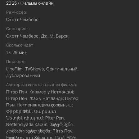
2025
/
Фильмы онлайн
Режиссёр:
Скотт Чемберс
Сценарист:
Скотт Чемберс, Дж. М. Барри
Сколько идёт:
1 ч 29 мин
Перевод:
LineFilm, TVShows, Оригинальный,
Дублированный
Альтернативные названия фильма:
Пітэр Пэн. Кашмар у Нетландыі;
Пітер Пен. Жах у Нетландії; Питер
Пэн. Нетлендиядағы қорқыныш;
Փիթեր Փեն. Սարսափ
Նետլենդիայում; Piter Pen.
Netlendiyada Kabus; პიტერ პენი.
კოშმარი ნეტლენდში; Πίτερ Παν.
Εφιάλτης στη Χώρα του Ποτέ; Piter