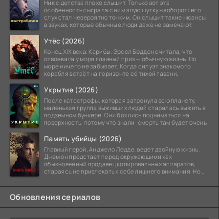
Ник с детства плохо слышит. Только вот эта
особенность сыграла с ним злую шутку наоборот: его
слух стал невероятно тонким. Он слышит такие нюансы
в звуках, которые обычные люди даже не замечают.
Утёс (2026)
Конец XIX века. Карибы. Эрсел Бодден считала, что
отвоевала у моря главный приз — обычную жизнь. Но
море ничего не забывает. Когда силуэт знакомого
корабля встаёт на горизонте её тихой гавани,
Укрытие (2026)
После катастрофы, которая затронула всю планету,
маленькая группа выживших людей старалась выжить в
подземном бункере. Они боялись подниматься на
поверхность, потому что знали: смерть там будет очень
Память убийцы (2026)
Главный герой, Анджело Ледде, ведет двойную жизнь.
Днем он предстает перед окружающими как
обыкновенный продавец копировальных аппаратов,
стараясь не привлекать к себе лишнего внимания. Но
когда
Обновления сериалов