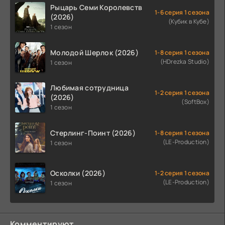
Рыцарь Семи Королевств
1-6 серия 1 сезона
(2026)
(Кубик в Кубе)
1 сезон
Молодой Шерлок (2026)
1-8 серия 1 сезона
(HDrezka Studio)
1 сезон
Любимая сотрудница
1-2 серия 1 сезона
(2026)
(SoftBox)
1 сезон
Стерлинг-Поинт (2026)
1-8 серия 1 сезона
(LE-Production)
1 сезон
Осколки (2026)
1-2 серия 1 сезона
(LE-Production)
1 сезон
Комментируют