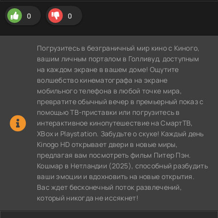
0
0
Погрузитесь в безграничный мир кино с Киного,
вашим личным порталом в Голливуд, доступным
на каждом экране в вашем доме! Ощутите
волшебство кинематографа на экране
мобильного телефона в любой точке мира,
превратите обычный вечер в премьерный показ с
помощью ТВ-приставки или погрузитесь в
интерактивное кинопутешествие на СмартТВ,
XBox и Playstation. Забудьте о скуке! Каждый день
Kinogo HD открывает двери в новые миры,
предлагая вам посмотреть фильм Питер Пэн.
Кошмар в Нетландии (2025), способный разбудить
ваши эмоции и вдохновить на новые открытия.
Вас ждет бесконечный поток развлечений,
который никогда не иссякнет!