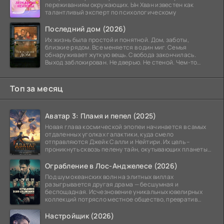
переживаниям окружающих. Ын Хван известен как
талантливый эксперт по психологическому
Последний дом (2026)
Их жизнь была простой и понятной. Дом, заботы,
близкие рядом. Все меняется в один миг. Семья
обнаруживает жуткую вещь. Свобода закончилась.
Выход заблокирован. Не дверью. Не стеной. Чем-то
невидимым.
Топ за месяц
Аватар 3: Пламя и пепел (2025)
Новая глава космической эпопеи начинается в самых
отдаленных уголках галактики, куда смело
отправляются Джейк Салли и Нейтири. Их цель –
проникнуть сквозь пелену тайн, окутывающих планеты
системы
Ограбление в Лос-Анджелесе (2026)
Под шум океанских волн на элитных виллах
разыгрывается другая драма — бесшумная и
беспощадная. Исчезновение уникальных ювелирных
коллекций потрясло местное общество, превратив
побережье из курорта в
Настройщик (2026)