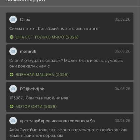
Стас
05.08.26
Фильм не тот. Китайский вместо испанского.
ОНА ЕСТ ТОЛЬКО МЯСО (2026)
merar3k
05.08.26
Олег, А откуда ты знаешь? Может быть и есть, думаешь
они доехали к нам с
ВОЕННАЯ МАШИНА (2026)
POijhchdjsk
04.08.26
123987, Сам ты немой/немая.
МОТОР СИТИ (2026)
артем зубарев иваново сосновая 9а
03.08.26
Алия Сулейменова, это верно подмечено. спасибо за ваш
коментарий под сериалом