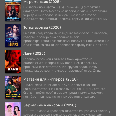
Мороженщик (2026)
В живописном местечке Бейлин-Бей царит летняя
благодать. Дети беспечно играют, а жизнь идет своим
чередом, не предвещая беды. Внезапно в город
въезжает загадочный человек, торгующий мороженым.
Его
Точка взрыва (2026)
Был 1986 год, когда Финляндия столкнулась с вызовом,
который проверил на прочность всю
правоохранительную систему. Вооруженное нападение
с захватом заложников повергло страну в шок. Каждая
минута той
Лаки (2026)
Главной героиней является Лаки Армстронг,
обладающая невероятным обаянием и сложным
прошлым. В её детстве была другая реальность,
поскольку её воспитал красноречивый отец. Они
постоянно перемещались,
Магазин для киллеров (2026)
Джи Ан едва начинает учёбу в колледже, как её
накрывает страшная новость: Чон Джин Ман, тот, кто
был для неё опорой и самым преданным человеком,
погибает при невыясненных обстоятельствах.
Зеркальные нейроны (2026)
Действие дорамы разворачивается вокруг двух людей, у
которых совершенно разное отношение к чувствам и