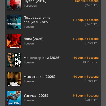
Шугар (2026)
1-8 серия 2 сезона
(Coldfilm)
1-2 сезон
Подразделение
1-8 серия 1 сезона
специального
(Coldfilm)
назначения (2026)
1 сезон
Лаки (2026)
1-4 серия 1 сезона
(LostFilm)
1 сезон
Менеджер Ким (2026)
1-10 серия 1 сезона
(DubLik.TV)
1 сезон
Мыс страха (2026)
1-10 серия 1 сезона
(LostFilm)
1 сезон
Умница (2026)
1-3 серия 1 сезона
(Coldfilm)
1 сезон