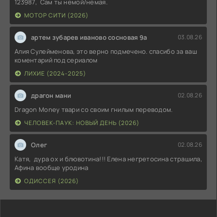
123987, Сам ты немой/немая.
МОТОР СИТИ (2026)
артем зубарев иваново сосновая 9а
03.08.26
Алия Сулейменова, это верно подмечено. спасибо за ваш
коментарий под сериалом
ЛИХИЕ (2024-2025)
драгон мани
02.08.26
Dragon Money твари со своим гнилым переводом.
ЧЕЛОВЕК-ПАУК: НОВЫЙ ДЕНЬ (2026)
Олег
02.08.26
Катя, дура ох и блювотина!!! Елена негретосина страшила,
Афина вообще уродина
ОДИССЕЯ (2026)