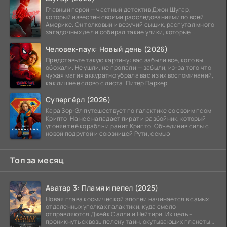
Главный герой — частный детектив Джон Шугар,
который известен своими расследованиями по всей
Америке. Он толковый и везучий сыщик, распутал много
загадочных дел и собирал такие улики, которые
помогли
Человек-паук: Новый день (2026)
Представьте такую картину: вас забыли все, кого вы
обожали. Не ушли, не пропали — забыли, из-за того что
чужая магия аккуратно убрала вас из их воспоминаний,
как лишнее слово с листа. Питер Паркер
Супергёрл (2026)
Кара Зор-Эл путешествует по галактике со своим псом
Крипто. На неё нападает пират и разбойник, который
угоняет её корабль и ранит Крипто. Объединив силы с
новой подругой и союзницей Рути, семью
Топ за месяц
Аватар 3: Пламя и пепел (2025)
Новая глава космической эпопеи начинается в самых
отдаленных уголках галактики, куда смело
отправляются Джейк Салли и Нейтири. Их цель –
проникнуть сквозь пелену тайн, окутывающих планеты