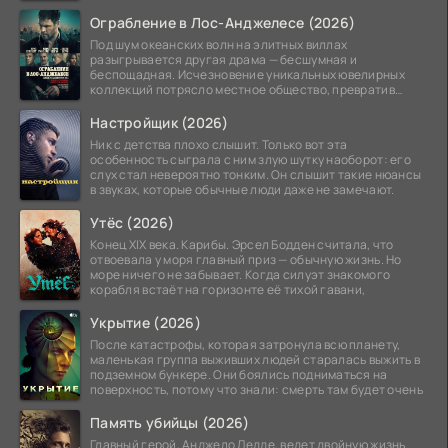
системы
Ограбление в Лос-Анджелесе (2026)
Под шум океанских волн на элитных виллах
разыгрывается другая драма — бесшумная и
беспощадная. Исчезновение уникальных ювелирных
коллекций потрясло местное общество, превратив
побережье из курорта в
Настройщик (2026)
Ник с детства плохо слышит. Только вот эта
особенность сыграла с ним злую шутку наоборот: его
слух стал невероятно тонким. Он слышит такие нюансы
в звуках, которые обычные люди даже не замечают.
Утёс (2026)
Конец XIX века. Карибы. Эрсел Бодден считала, что
отвоевала у моря главный приз — обычную жизнь. Но
море ничего не забывает. Когда силуэт знакомого
корабля встаёт на горизонте её тихой гавани,
Укрытие (2026)
После катастрофы, которая затронула всю планету,
маленькая группа выживших людей старалась выжить в
подземном бункере. Они боялись подниматься на
поверхность, потому что знали: смерть там будет очень
Память убийцы (2026)
Главный герой, Анджело Ледде, ведет двойную жизнь.