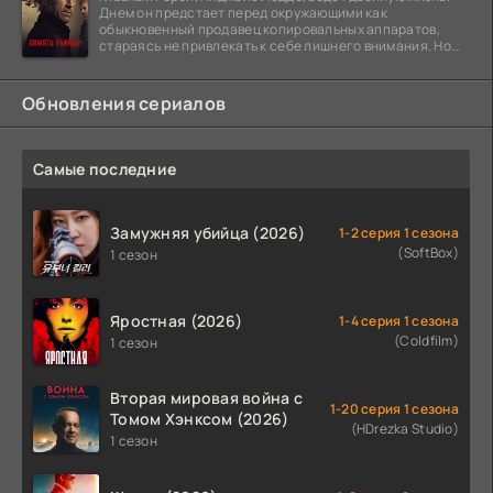
Днем он предстает перед окружающими как
обыкновенный продавец копировальных аппаратов,
стараясь не привлекать к себе лишнего внимания. Но
когда
Обновления сериалов
Самые последние
Замужняя убийца (2026)
1-2 серия 1 сезона
(SoftBox)
1 сезон
Яростная (2026)
1-4 серия 1 сезона
(Coldfilm)
1 сезон
Вторая мировая война с
1-20 серия 1 сезона
Томом Хэнксом (2026)
(HDrezka Studio)
1 сезон