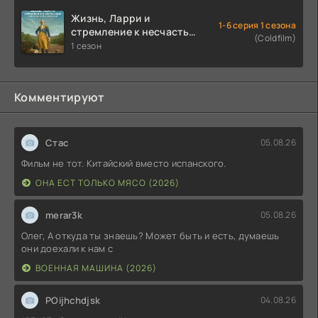
Жизнь, Ларри и
1-6 серия 1 сезона
стремление к несчастью:
(Coldfilm)
Почти история Америки
1 сезон
(2026)
Комментируют
Стас
05.08.26
Фильм не тот. Китайский вместо испанского.
ОНА ЕСТ ТОЛЬКО МЯСО (2026)
merar3k
05.08.26
Олег, А откуда ты знаешь? Может быть и есть, думаешь
они доехали к нам с
ВОЕННАЯ МАШИНА (2026)
POijhchdjsk
04.08.26