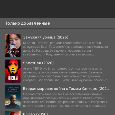
Только добавленные
Замужняя убийца (2026)
Ю Бо На — эталон спокойствия и заботы. Она давно
замужем за Квон Тэ Соном. У пары подрастает малышка-
дочь. Бо На создаёт в доме атмосферу тепла и
стабильности. Родственники считают их союз
Яростная (2026)
Агент ФБР Элис Блэк привыкла опираться на факты,
даже когда они противоречат очевидному. Её новое
задание — расследование нескольких загадочных
смертей. Все погибшие — успешные мужчины, ранее не
Вторая мировая война с Томом Хэнксом (2026)
Сериал открывает зрителям масштабный взгляд на
один из самых разрушительных конфликтов в истории
человечества. Используя редкие архивные материалы,
восстановленные хроники, свидетельства очевидцев и
Шугар (2026)