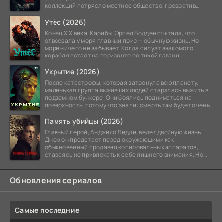
коллекций потрясло местное общество, превратив
побережье из курорта в
Утёс (2026)
Конец XIX века. Карибы. Эрсел Бодден считала, что
отвоевала у моря главный приз — обычную жизнь. Но
море ничего не забывает. Когда силуэт знакомого
корабля встаёт на горизонте её тихой гавани,
Укрытие (2026)
После катастрофы, которая затронула всю планету,
маленькая группа выживших людей старалась выжить в
подземном бункере. Они боялись подниматься на
поверхность, потому что знали: смерть там будет очень
Память убийцы (2026)
Главный герой, Анджело Ледде, ведет двойную жизнь.
Днем он предстает перед окружающими как
обыкновенный продавец копировальных аппаратов,
стараясь не привлекать к себе лишнего внимания. Но
когда
Обновления сериалов
Самые последние