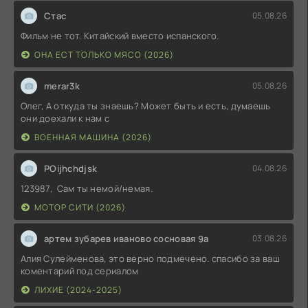
Стас
05.08.26
Фильм не тот. Китайский вместо испанского.
ОНА ЕСТ ТОЛЬКО МЯСО (2026)
merar3k
05.08.26
Олег, А откуда ты знаешь? Может быть и есть, думаешь
они доехали к нам с
ВОЕННАЯ МАШИНА (2026)
POijhchdjsk
04.08.26
123987, Сам ты немой/немая.
МОТОР СИТИ (2026)
артем зубарев иваново сосновая 9а
03.08.26
Алия Сулейменова, это верно подмечено. спасибо за ваш
коментарий под сериалом
ЛИХИЕ (2024-2025)