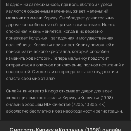
В одном из далеких миров, где волшебство и чудеса
являются обыденным явлением, живет маленький
мальчик по имени Кирику. Он обладает удивительным
даром - способностью общаться с животными. Но его
спокойная жизнь меняется, когда в их деревню
приезжает Колдунья - загадочная и могущественная
волшебница. Колдунья призывает Кирику помочь ей в
поиске магического кристалла, который способен
изменить ход истории. Теперь мальчику предстоит
отправиться в опасное приключение, полное испытаний и
опасностей. Сможет ли он преодолеть все трудности и
спасти свой мир от зла?
Онлайн-кинотеатр Kinogo открывает двери для всех
желающих смотреть фильм Кирику и Колдунья (1998)
онлайн в хорошем HD-качестве (720p, 1080p, 4K)
абсолютно бесплатно и без необходимости регистрации.
Смотреть Кирику и Колдунья (1998) онлайн