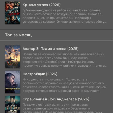
невидимым.
Крылья ужаса (2026)
Гу Чаоян находится на рейсе в Китай. Он выполняет
обязанности офицера воздушной полиции. Сначала
перелет ничем не примечателен. Пассажиры
устроились в креслах. Экипаж выполняет свою работу.
Лайнер
Топ за месяц
Аватар 3: Пламя и пепел (2025)
Новая глава космической эпопеи начинается в самых
отдаленных уголках галактики, куда смело
отправляются Джейк Салли и Нейтири. Их цель –
проникнуть сквозь пелену тайн, окутывающих планеты
системы
Настройщик (2026)
Ник с детства плохо слышит. Только вот эта
особенность сыграла с ним злую шутку наоборот: его
слух стал невероятно тонким. Он слышит такие нюансы
в звуках, которые обычные люди даже не замечают.
Ограбление в Лос-Анджелесе (2026)
Под шум океанских волн на элитных виллах
разыгрывается другая драма — бесшумная и
беспощадная. Исчезновение уникальных ювелирных