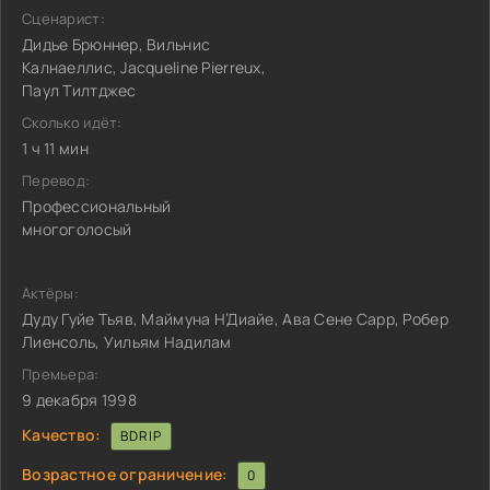
Сценарист:
Дидье Брюннер, Вильнис
Калнаеллис, Jacqueline Pierreux,
Паул Тилтджес
Сколько идёт:
1 ч 11 мин
Перевод:
Профессиональный
многоголосый
Актёры:
Дуду Гуйе Тьяв, Маймуна Н’Диайе, Ава Сене Сарр, Робер
Лиенсоль, Уильям Надилам
Премьера:
9 декабря 1998
Качество:
BDRIP
Возрастное ограничение:
0