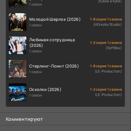
(Кубик в Кубе)
1 сезон
Молодой Шерлок (2026)
1-8 серия 1 сезона
(HDrezka Studio)
1 сезон
Любимая сотрудница
1-2 серия 1 сезона
(2026)
(SoftBox)
1 сезон
Стерлинг-Поинт (2026)
1-8 серия 1 сезона
(LE-Production)
1 сезон
Осколки (2026)
1-2 серия 1 сезона
(LE-Production)
1 сезон
Комментируют