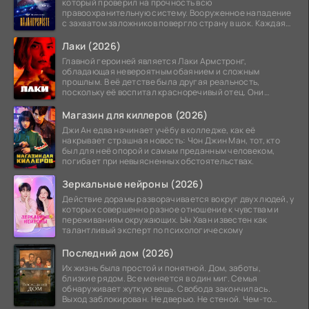
который проверил на прочность всю
правоохранительную систему. Вооруженное нападение
с захватом заложников повергло страну в шок. Каждая
минута той
Лаки (2026)
Главной героиней является Лаки Армстронг,
обладающая невероятным обаянием и сложным
прошлым. В её детстве была другая реальность,
поскольку её воспитал красноречивый отец. Они
постоянно перемещались,
Магазин для киллеров (2026)
Джи Ан едва начинает учёбу в колледже, как её
накрывает страшная новость: Чон Джин Ман, тот, кто
был для неё опорой и самым преданным человеком,
погибает при невыясненных обстоятельствах.
Зеркальные нейроны (2026)
Действие дорамы разворачивается вокруг двух людей, у
которых совершенно разное отношение к чувствам и
переживаниям окружающих. Ын Хван известен как
талантливый эксперт по психологическому
Последний дом (2026)
Их жизнь была простой и понятной. Дом, заботы,
близкие рядом. Все меняется в один миг. Семья
обнаруживает жуткую вещь. Свобода закончилась.
Выход заблокирован. Не дверью. Не стеной. Чем-то