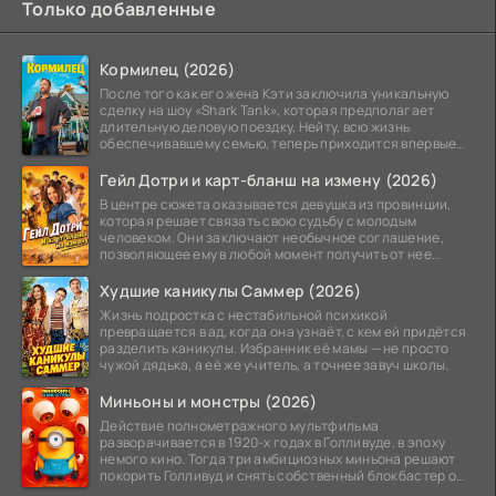
Только добавленные
Кормилец (2026)
После того как его жена Кэти заключила уникальную
сделку на шоу «Shark Tank», которая предполагает
длительную деловую поездку, Нейту, всю жизнь
обеспечивавшему семью, теперь приходится впервые
стать
Гейл Дотри и карт-бланш на измену (2026)
В центре сюжета оказывается девушка из провинции,
которая решает связать свою судьбу с молодым
человеком. Они заключают необычное соглашение,
позволяющее ему в любой момент получить от нее
прощение
Худшие каникулы Саммер (2026)
Жизнь подростка с нестабильной психикой
превращается в ад, когда она узнаёт, с кем ей придётся
разделить каникулы. Избранник её мамы — не просто
чужой дядька, а её же учитель, а точнее завуч школы.
Миньоны и монстры (2026)
Действие полнометражного мультфильма
разворачивается в 1920-х годах в Голливуде, в эпоху
немого кино. Тогда три амбициозных миньона решают
покорить Голливуд и снять собственный блокбастер о
монстрах.