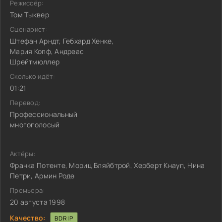
Режиссёр:
Том Тыквер
Сценарист:
Штефан Арндт, Гебхард Хенке,
Мария Копф, Андреас
Шрейтмюллер
Сколько идёт:
01:21
Перевод:
Профессиональный
многоголосый
Актёры:
Франка Потенте, Мориц Бляйбтрой, Херберт Кнауп, Нина
Петри, Армин Роде
Премьера:
20 августа 1998
Качество:
BDRIP