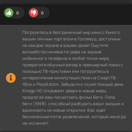
0
0
Погрузитесь в безграничный мир кино с Киного,
вашим личным порталом в Голливуд, доступным
на каждом экране в вашем доме! Ощутите
волшебство кинематографа на экране
мобильного телефона в любой точке мира,
превратите обычный вечер в премьерный показ с
помощью ТВ-приставки или погрузитесь в
интерактивное кинопутешествие на СмартТВ,
XBox и Playstation. Забудьте о скуке! Каждый день
Kinogo HD открывает двери в новые миры,
предлагая вам посмотреть фильм Беги, Лола,
беги (1998), способный разбудить ваши эмоции и
вдохновить на новые открытия. Вас ждет
бесконечный поток развлечений, который никогда
не иссякнет!