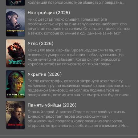
коллекций потрясло местное общество, превратив
побережье из курорта в
Настройщик (2026)
Ник с детства плохо слышит. Только вот эта
особенность сыграла с ним злую шутку наоборот: его
слух стал невероятно тонким. Он слышит такие нюансы
в звуках, которые обычные люди даже не замечают.
Утёс (2026)
Конец XIX века. Карибы. Эрсел Бодден считала, что
отвоевала у моря главный приз — обычную жизнь. Но
море ничего не забывает. Когда силуэт знакомого
корабля встаёт на горизонте её тихой гавани,
Укрытие (2026)
После катастрофы, которая затронула всю планету,
маленькая группа выживших людей старалась выжить в
подземном бункере. Они боялись подниматься на
поверхность, потому что знали: смерть там будет очень
Память убийцы (2026)
Главный герой, Анджело Ледде, ведет двойную жизнь.
Днем он предстает перед окружающими как
обыкновенный продавец копировальных аппаратов,
стараясь не привлекать к себе лишнего внимания. Но
когда