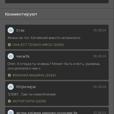
Комментируют
Стас
05.08.26
Фильм не тот. Китайский вместо испанского.
ОНА ЕСТ ТОЛЬКО МЯСО (2026)
merar3k
05.08.26
Олег, А откуда ты знаешь? Может быть и есть, думаешь
они доехали к нам с
ВОЕННАЯ МАШИНА (2026)
POijhchdjsk
04.08.26
123987, Сам ты немой/немая.
МОТОР СИТИ (2026)
артем зубарев иваново сосновая 9а
03.08.26