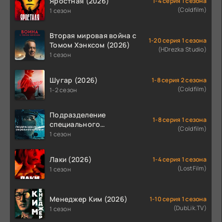
Яростная (2026)
1-4 серия 1 сезона
(Coldfilm)
1 сезон
Вторая мировая война с
1-20 серия 1 сезона
Томом Хэнксом (2026)
(HDrezka Studio)
1 сезон
Шугар (2026)
1-8 серия 2 сезона
(Coldfilm)
1-2 сезон
Подразделение
1-8 серия 1 сезона
специального
(Coldfilm)
назначения (2026)
1 сезон
Лаки (2026)
1-4 серия 1 сезона
(LostFilm)
1 сезон
Менеджер Ким (2026)
1-10 серия 1 сезона
(DubLik.TV)
1 сезон