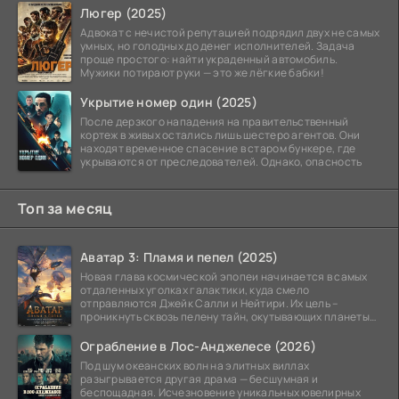
Люгер (2025)
Адвокат с нечистой репутацией подрядил двух не самых
умных, но голодных до денег исполнителей. Задача
проще простого: найти украденный автомобиль.
Мужики потирают руки — это же лёгкие бабки!
Укрытие номер один (2025)
После дерзкого нападения на правительственный
кортеж в живых остались лишь шестеро агентов. Они
находят временное спасение в старом бункере, где
укрываются от преследователей. Однако, опасность
Топ за месяц
Аватар 3: Пламя и пепел (2025)
Новая глава космической эпопеи начинается в самых
отдаленных уголках галактики, куда смело
отправляются Джейк Салли и Нейтири. Их цель –
проникнуть сквозь пелену тайн, окутывающих планеты
системы
Ограбление в Лос-Анджелесе (2026)
Под шум океанских волн на элитных виллах
разыгрывается другая драма — бесшумная и
беспощадная. Исчезновение уникальных ювелирных