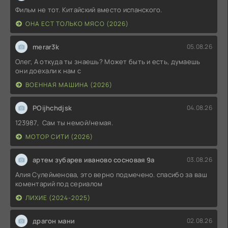
Фильм не тот. Китайский вместо испанского.
ОНА ЕСТ ТОЛЬКО МЯСО (2026)
merar3k
05.08.26
Олег, А откуда ты знаешь? Может быть и есть, думаешь
они доехали к нам с
ВОЕННАЯ МАШИНА (2026)
POijhchdjsk
04.08.26
123987, Сам ты немой/немая.
МОТОР СИТИ (2026)
артем зубарев иваново сосновая 9а
03.08.26
Алия Сулейменова, это верно подмечено. спасибо за ваш
коментарий под сериалом
ЛИХИЕ (2024-2025)
драгон мани
02.08.26