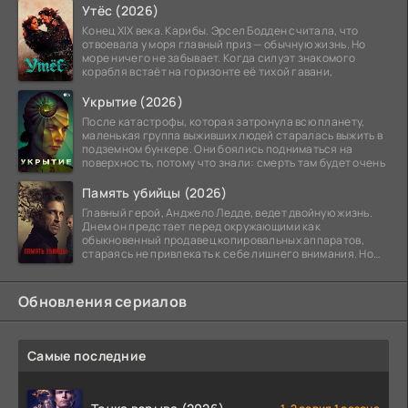
Утёс (2026)
Конец XIX века. Карибы. Эрсел Бодден считала, что
отвоевала у моря главный приз — обычную жизнь. Но
море ничего не забывает. Когда силуэт знакомого
корабля встаёт на горизонте её тихой гавани,
Укрытие (2026)
После катастрофы, которая затронула всю планету,
маленькая группа выживших людей старалась выжить в
подземном бункере. Они боялись подниматься на
поверхность, потому что знали: смерть там будет очень
Память убийцы (2026)
Главный герой, Анджело Ледде, ведет двойную жизнь.
Днем он предстает перед окружающими как
обыкновенный продавец копировальных аппаратов,
стараясь не привлекать к себе лишнего внимания. Но
когда
Обновления сериалов
Самые последние