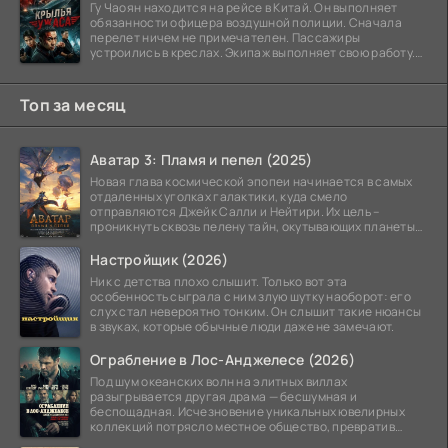
Гу Чаоян находится на рейсе в Китай. Он выполняет
обязанности офицера воздушной полиции. Сначала
перелет ничем не примечателен. Пассажиры
устроились в креслах. Экипаж выполняет свою работу.
Лайнер
Топ за месяц
Аватар 3: Пламя и пепел (2025)
Новая глава космической эпопеи начинается в самых
отдаленных уголках галактики, куда смело
отправляются Джейк Салли и Нейтири. Их цель –
проникнуть сквозь пелену тайн, окутывающих планеты
системы
Настройщик (2026)
Ник с детства плохо слышит. Только вот эта
особенность сыграла с ним злую шутку наоборот: его
слух стал невероятно тонким. Он слышит такие нюансы
в звуках, которые обычные люди даже не замечают.
Ограбление в Лос-Анджелесе (2026)
Под шум океанских волн на элитных виллах
разыгрывается другая драма — бесшумная и
беспощадная. Исчезновение уникальных ювелирных
коллекций потрясло местное общество, превратив
побережье из курорта в