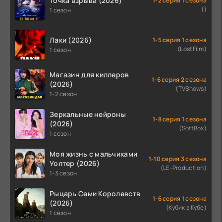
Точка взрыва (2026)
1-2 серия 1 сезона
()
1 сезон
Лаки (2026)
1-5 серия 1 сезона
(LostFilm)
1 сезон
Магазин для киллеров
1-6 серия 2 сезона
(2026)
(TVShows)
1-2 сезон
Зеркальные нейроны
1-8 серия 1 сезона
(2026)
(SoftBox)
1 сезон
Моя жизнь с мальчиками
1-10 серия 3 сезона
Уолтер (2026)
(LE-Production)
1-3 сезон
Рыцарь Семи Королевств
1-6 серия 1 сезона
(2026)
(Кубик в Кубе)
1 сезон