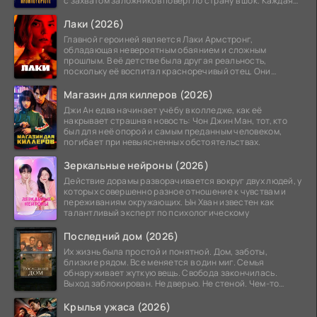
с захватом заложников повергло страну в шок. Каждая
минута той
Лаки (2026)
Главной героиней является Лаки Армстронг,
обладающая невероятным обаянием и сложным
прошлым. В её детстве была другая реальность,
поскольку её воспитал красноречивый отец. Они
постоянно перемещались,
Магазин для киллеров (2026)
Джи Ан едва начинает учёбу в колледже, как её
накрывает страшная новость: Чон Джин Ман, тот, кто
был для неё опорой и самым преданным человеком,
погибает при невыясненных обстоятельствах.
Зеркальные нейроны (2026)
Действие дорамы разворачивается вокруг двух людей, у
которых совершенно разное отношение к чувствам и
переживаниям окружающих. Ын Хван известен как
талантливый эксперт по психологическому
Последний дом (2026)
Их жизнь была простой и понятной. Дом, заботы,
близкие рядом. Все меняется в один миг. Семья
обнаруживает жуткую вещь. Свобода закончилась.
Выход заблокирован. Не дверью. Не стеной. Чем-то
невидимым.
Крылья ужаса (2026)