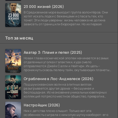
23 000 жизней (2026)
В Средиземное море выходит группа волонтёров. Они
хотят искать лодки с беженцами и спасать тех, кто
тонет. Эти люди уверены: жизнь человека не должна
зависеть от границ или бюрократии. Но их первая
Топ за месяц
Аватар 3: Пламя и пепел (2025)
Новая глава космической эпопеи начинается в самых
отдаленных уголках галактики, куда смело
отправляются Джейк Салли и Нейтири. Их цель –
проникнуть сквозь пелену тайн, окутывающих планеты
системы
Ограбление в Лос-Анджелесе (2026)
Под шум океанских волн на элитных виллах
разыгрывается другая драма — бесшумная и
беспощадная. Исчезновение уникальных ювелирных
коллекций потрясло местное общество, превратив
побережье из курорта в
Настройщик (2026)
Ник с детства плохо слышит. Только вот эта
особенность сыграла с ним злую шутку наоборот: его