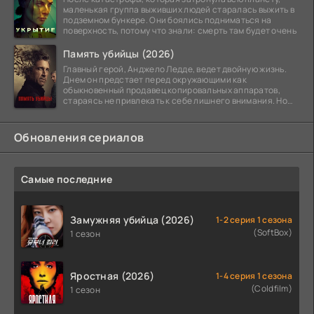
маленькая группа выживших людей старалась выжить в
подземном бункере. Они боялись подниматься на
поверхность, потому что знали: смерть там будет очень
Память убийцы (2026)
Главный герой, Анджело Ледде, ведет двойную жизнь.
Днем он предстает перед окружающими как
обыкновенный продавец копировальных аппаратов,
стараясь не привлекать к себе лишнего внимания. Но
когда
Обновления сериалов
Самые последние
Замужняя убийца (2026)
1-2 серия 1 сезона
(SoftBox)
1 сезон
Яростная (2026)
1-4 серия 1 сезона
(Coldfilm)
1 сезон