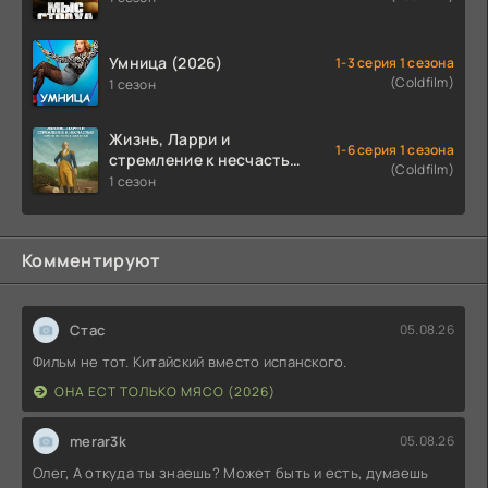
Умница (2026)
1-3 серия 1 сезона
(Coldfilm)
1 сезон
Жизнь, Ларри и
1-6 серия 1 сезона
стремление к несчастью:
(Coldfilm)
Почти история Америки
1 сезон
(2026)
Комментируют
Стас
05.08.26
Фильм не тот. Китайский вместо испанского.
ОНА ЕСТ ТОЛЬКО МЯСО (2026)
merar3k
05.08.26
Олег, А откуда ты знаешь? Может быть и есть, думаешь