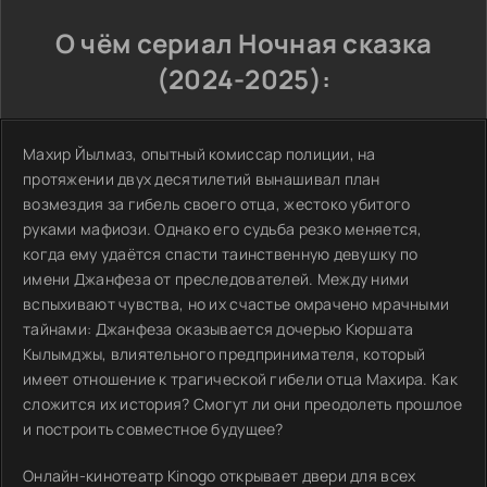
О чём сериал Ночная сказка
(2024-2025):
Махир Йылмаз, опытный комиссар полиции, на
протяжении двух десятилетий вынашивал план
возмездия за гибель своего отца, жестоко убитого
руками мафиози. Однако его судьба резко меняется,
когда ему удаётся спасти таинственную девушку по
имени Джанфеза от преследователей. Между ними
вспыхивают чувства, но их счастье омрачено мрачными
тайнами: Джанфеза оказывается дочерью Кюршата
Кылымджы, влиятельного предпринимателя, который
имеет отношение к трагической гибели отца Махира. Как
сложится их история? Смогут ли они преодолеть прошлое
и построить совместное будущее?
Онлайн-кинотеатр Kinogo открывает двери для всех