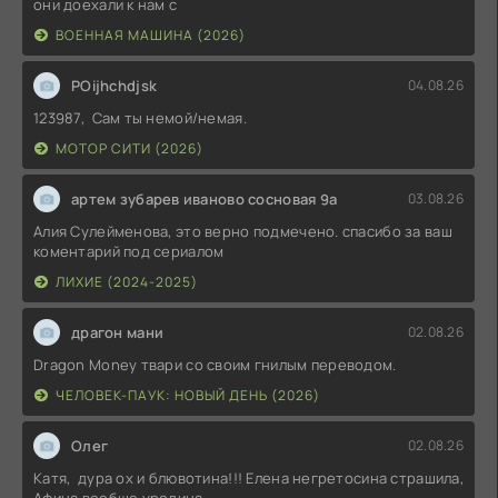
они доехали к нам с
ВОЕННАЯ МАШИНА (2026)
POijhchdjsk
04.08.26
123987, Сам ты немой/немая.
МОТОР СИТИ (2026)
артем зубарев иваново сосновая 9а
03.08.26
Алия Сулейменова, это верно подмечено. спасибо за ваш
коментарий под сериалом
ЛИХИЕ (2024-2025)
драгон мани
02.08.26
Dragon Money твари со своим гнилым переводом.
ЧЕЛОВЕК-ПАУК: НОВЫЙ ДЕНЬ (2026)
Олег
02.08.26
Катя, дура ох и блювотина!!! Елена негретосина страшила,
Афина вообще уродина