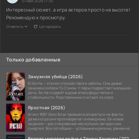
31 мая 2026 17:30
Интересный сюжет, а игра актеров просто на высоте!
Рекомендую к просмотру.
Ответить
Цитировать
Только добавленные
Замужняя убийца (2026)
Ю Бо На — эталон спокойствия и заботы. Она давно
замужем за Квон Тэ Соном. У пары подрастает малышка-
дочь. Бо На создаёт в доме атмосферу тепла и
стабильности. Родственники считают их союз
Яростная (2026)
Агент ФБР Элис Блэк привыкла опираться на факты,
даже когда они противоречат очевидному. Её новое
задание — расследование нескольких загадочных
смертей. Все погибшие — успешные мужчины, ранее не
Вторая мировая война с Томом Хэнксом (2026)