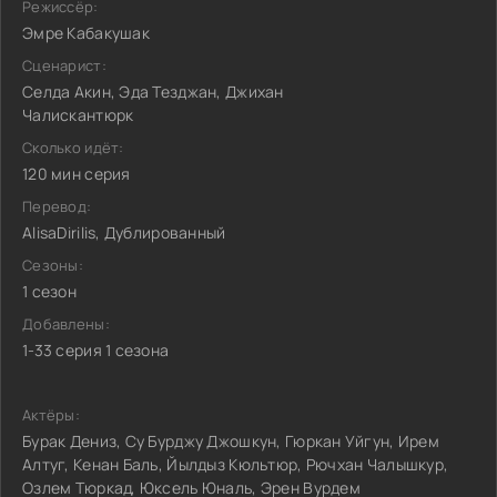
Режиссёр:
Эмре Кабакушак
Сценарист:
Селда Акин, Эда Тезджан, Джихан
Чалискантюрк
Сколько идёт:
120 мин серия
Перевод:
AlisaDirilis, Дублированный
Сезоны:
1 сезон
Добавлены:
1-33 серия 1 сезона
Актёры:
Бурак Дениз, Су Бурджу Джошкун, Гюркан Уйгун, Ирем
Алтуг, Кенан Баль, Йылдыз Кюльтюр, Рючхан Чалышкур,
Озлем Тюркад, Юксель Юналь, Эрен Вурдем