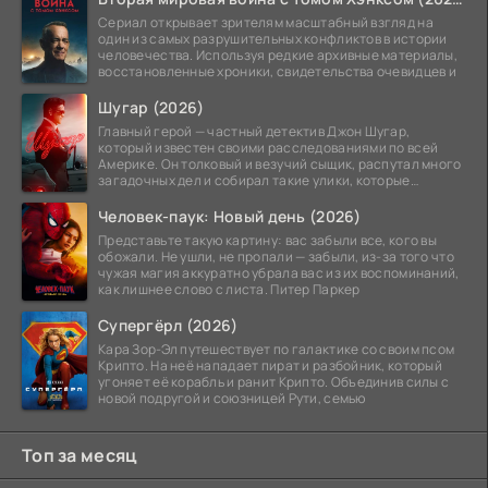
Сериал открывает зрителям масштабный взгляд на
один из самых разрушительных конфликтов в истории
человечества. Используя редкие архивные материалы,
восстановленные хроники, свидетельства очевидцев и
Шугар (2026)
Главный герой — частный детектив Джон Шугар,
который известен своими расследованиями по всей
Америке. Он толковый и везучий сыщик, распутал много
загадочных дел и собирал такие улики, которые
помогли
Человек-паук: Новый день (2026)
Представьте такую картину: вас забыли все, кого вы
обожали. Не ушли, не пропали — забыли, из-за того что
чужая магия аккуратно убрала вас из их воспоминаний,
как лишнее слово с листа. Питер Паркер
Супергёрл (2026)
Кара Зор-Эл путешествует по галактике со своим псом
Крипто. На неё нападает пират и разбойник, который
угоняет её корабль и ранит Крипто. Объединив силы с
новой подругой и союзницей Рути, семью
Топ за месяц