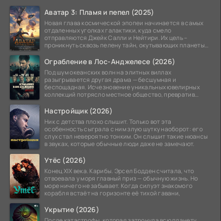
Аватар 3: Пламя и пепел (2025)
Новая глава космической эпопеи начинается в самых
отдаленных уголках галактики, куда смело
отправляются Джейк Салли и Нейтири. Их цель –
проникнуть сквозь пелену тайн, окутывающих планеты
системы
Ограбление в Лос-Анджелесе (2026)
Под шум океанских волн на элитных виллах
разыгрывается другая драма — бесшумная и
беспощадная. Исчезновение уникальных ювелирных
коллекций потрясло местное общество, превратив
побережье из курорта в
Настройщик (2026)
Ник с детства плохо слышит. Только вот эта
особенность сыграла с ним злую шутку наоборот: его
слух стал невероятно тонким. Он слышит такие нюансы
в звуках, которые обычные люди даже не замечают.
Утёс (2026)
Конец XIX века. Карибы. Эрсел Бодден считала, что
отвоевала у моря главный приз — обычную жизнь. Но
море ничего не забывает. Когда силуэт знакомого
корабля встаёт на горизонте её тихой гавани,
Укрытие (2026)
После катастрофы, которая затронула всю планету,