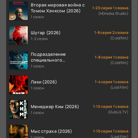
Вторая мировая война с
1-20 серия 1 сезона
Томом Хэнксом (2026)
(HDrezka Studio)
1 сезон
Шугар (2026)
1-8 серия 2 сезона
(Coldfilm)
1-2 сезон
Подразделение
1-8 серия 1 сезона
специального
(Coldfilm)
назначения (2026)
1 сезон
Лаки (2026)
1-4 серия 1 сезона
(LostFilm)
1 сезон
Менеджер Ким (2026)
1-10 серия 1 сезона
(DubLik.TV)
1 сезон
Мыс страха (2026)
1-10 серия 1 сезона
(LostFilm)
1 сезон