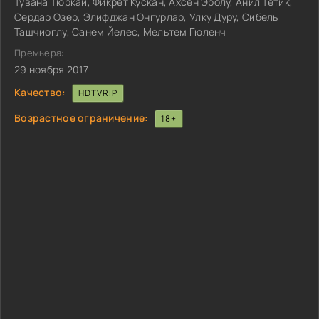
Тувана Тюркай, Фикрет Кускан, Ахсен Эролу, Анил Тетик,
Сердар Озер, Элифджан Онгурлар, Улку Дуру, Сибель
Ташчиоглу, Санем Йелес, Мельтем Гюленч
Премьера:
29 ноября 2017
Качество:
HDTVRIP
Возрастное ограничение:
18+