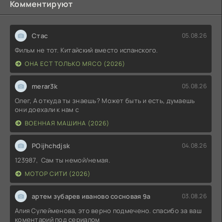
Комментируют
Стас
05.08.26
Фильм не тот. Китайский вместо испанского.
ОНА ЕСТ ТОЛЬКО МЯСО (2026)
merar3k
05.08.26
Олег, А откуда ты знаешь? Может быть и есть, думаешь
они доехали к нам с
ВОЕННАЯ МАШИНА (2026)
POijhchdjsk
04.08.26
123987, Сам ты немой/немая.
МОТОР СИТИ (2026)
артем зубарев иваново сосновая 9а
03.08.26
Алия Сулейменова, это верно подмечено. спасибо за ваш
коментарий под сериалом