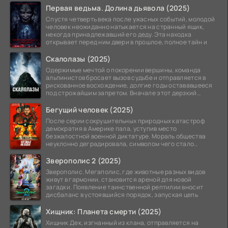
Первая ведьма. Долина дьявола (2025)
Спустя четверть века после ужасных событий, молодой
человек неожиданно натыкается на странный ящик,
некогда принадлежавший его деду. Эта находка
открывает перед ним двери в прошлое, полное тайн и
Скалолазы (2025)
Одержимые мечтой о покорении вершины, команда
альпинистов бросает вызов судьбе и отправляется в
рискованное восхождение, долгие годы остававшееся
под строжайшим запретом. Вначале этот дерзкий
проект
Бегущий человек (2025)
После серии сокрушительных природных катастроф
демократия в Америке пала, уступив место
безжалостной военной диктатуре. Мораль общества
неуклонно деградировала, символом чего стало
чудовищное шоу
Зверополис 2 (2025)
Зверополис. Мегаполис, где животные разных видов
живут в гармонии, становится ареной для новой
загадки. Появление таинственной рептилии вносит
дисбаланс в устоявшийся порядок, запуская цепь
Хищник: Планета смерти (2025)
Хищник Дек, изгнанный из клана, отправляется на