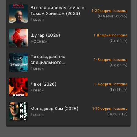
Вторая мировая война с
1-20 серия 1 сезона
Томом Хэнксом (2026)
(HDrezka Studio)
1 сезон
Шугар (2026)
1-8 серия 2 сезона
(Coldfilm)
1-2 сезон
Подразделение
1-8 серия 1 сезона
специального
(Coldfilm)
назначения (2026)
1 сезон
Лаки (2026)
1-4 серия 1 сезона
(LostFilm)
1 сезон
Менеджер Ким (2026)
1-10 серия 1 сезона
(DubLik.TV)
1 сезон