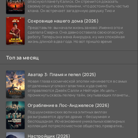
опасную планету Калиск. Он стремится доказать
своему отцу и всему племени, что достоин быть частью
клана. Он встречает загадочную девушку Тию и
Сокровище нашего дома (2026)
Представьте: вы начали жизнь заново. Именно это и
сделала Сварна. Она давно оставила свою опасную
работу. Теперь она жена Анирудха, и у них спокойная
жизнь длиной в два года. Но вот пришло время
Топ за месяц
Аватар 3: Пламя и пепел (2025)
Новая глава космической эпопеи начинается в самых
отдаленных уголках галактики, куда смело
отправляются Джейк Салли и Нейтири. Их цель –
проникнуть сквозь пелену тайн, окутывающих планеты
системы
Ограбление в Лос-Анджелесе (2026)
Под шум океанских волн на элитных виллах
разыгрывается другая драма — бесшумная и
беспощадная. Исчезновение уникальных ювелирных
коллекций потрясло местное общество, превратив
побережье из курорта в
Настройщик (2026)