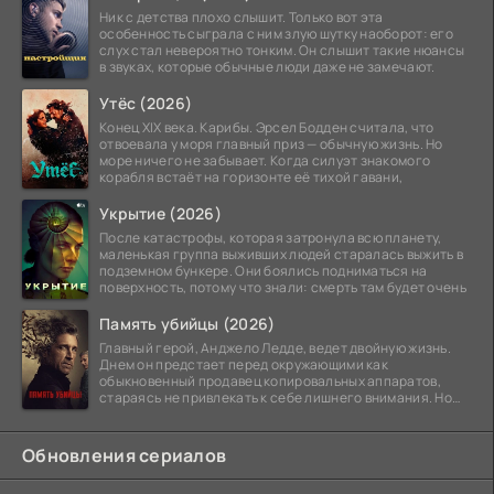
Ник с детства плохо слышит. Только вот эта
особенность сыграла с ним злую шутку наоборот: его
слух стал невероятно тонким. Он слышит такие нюансы
в звуках, которые обычные люди даже не замечают.
Утёс (2026)
Конец XIX века. Карибы. Эрсел Бодден считала, что
отвоевала у моря главный приз — обычную жизнь. Но
море ничего не забывает. Когда силуэт знакомого
корабля встаёт на горизонте её тихой гавани,
Укрытие (2026)
После катастрофы, которая затронула всю планету,
маленькая группа выживших людей старалась выжить в
подземном бункере. Они боялись подниматься на
поверхность, потому что знали: смерть там будет очень
Память убийцы (2026)
Главный герой, Анджело Ледде, ведет двойную жизнь.
Днем он предстает перед окружающими как
обыкновенный продавец копировальных аппаратов,
стараясь не привлекать к себе лишнего внимания. Но
когда
Обновления сериалов