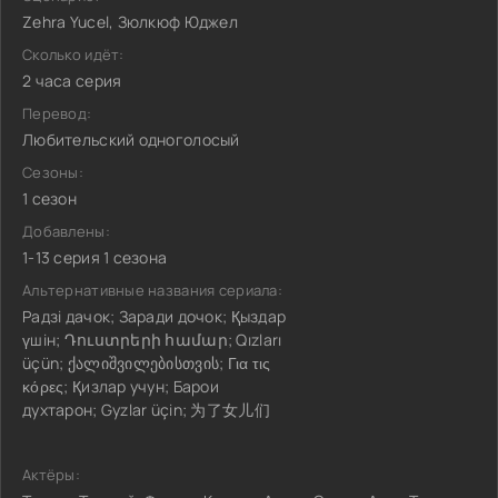
Zehra Yucel, Зюлкюф Юджел
Сколько идёт:
2 часа серия
Перевод:
Любительский одноголосый
Сезоны:
1 сезон
Добавлены:
1-13 серия 1 сезона
Альтернативные названия сериала:
Радзi дачок; Заради дочок; Қыздар
үшін; Դուստրերի համար; Qızları
üçün; ქალიშვილებისთვის; Για τις
κόρες; Қизлар учун; Барои
духтарон; Gyzlar üçin; 为了女儿们
Актёры: