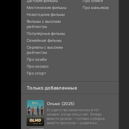
Детские фильмы
Про зомби
Мистические фильмы
Про маньяков
Новогодние фильмы
Фильмы с высоким
рейтингом
Популярные фильмы
Семейные фильмы
Сериалы с высоким
рейтингом
Про зомби
Про космос
Про спорт
Только добавленные
Ольмо (2025)
Его детство закончилось в тот
момент, когда отец слег. Теперь
вместо уроков — готовка и уборка,
вместо прогулок — сиделка и
сиделка. Сверстники пишут о первой