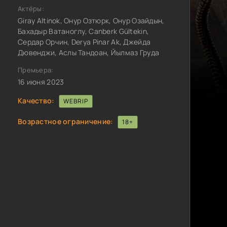
Актёры:
Giray Altinok, Онур Озтюрк, Онур Озайдын,
Бахадыр Ватаноглу, Canberk Gültekin,
Сердар Орчин, Derya Pinar Ak, Джейда
Дювенджи, Аслы Тандоан, Йылмаз Груда
Премьера:
16 июня 2023
Качество:
WEBRIP
Возрастное ограничение:
18+