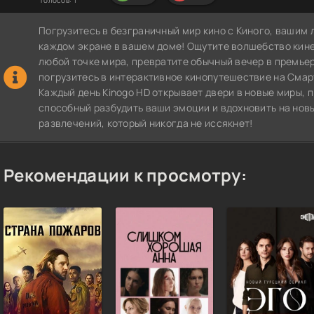
Голосов:
1
Погрузитесь в безграничный мир кино с Киного, вашим 
каждом экране в вашем доме! Ощутите волшебство кин
любой точке мира, превратите обычный вечер в премье
погрузитесь в интерактивное кинопутешествие на СмартТВ
Каждый день Kinogo HD открывает двери в новые миры, 
способный разбудить ваши эмоции и вдохновить на нов
развлечений, который никогда не иссякнет!
Рекомендации к просмотру: