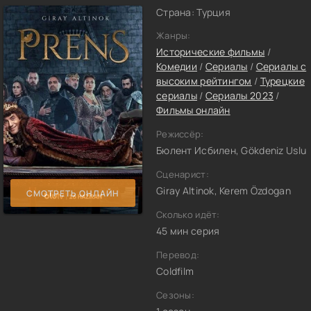
Страна: Турция
Жанры:
Исторические фильмы
/
Комедии
/
Сериалы
/
Сериалы с
высоким рейтингом
/
Турецкие
сериалы
/
Сериалы 2023
/
Фильмы онлайн
Режиссёр:
Бюлент Исбилен, Gökdeniz Uslu
Сценарист:
Giray Altinok, Kerem Özdogan
СМОТРЕТЬ ОНЛАЙН
Сколько идёт:
45 мин серия
Перевод:
Coldfilm
Сезоны: