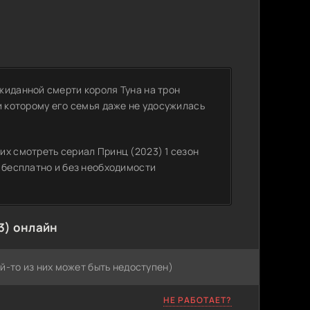
жиданной смерти короля Туна на трон
и которому его семья даже не удосужилась
их смотреть сериал Принц (2023) 1 сезон
 бесплатно и без необходимости
3) онлайн
й-то из них может быть недоступен)
НЕ РАБОТАЕТ?