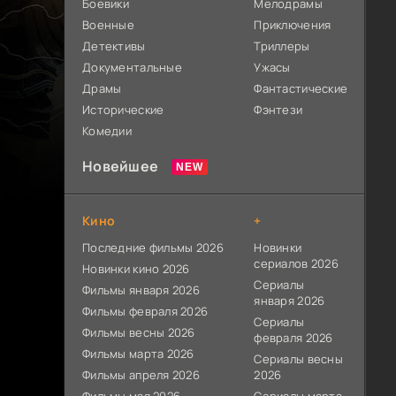
Боевики
Мелодрамы
Военные
Приключения
Детективы
Триллеры
Документальные
Ужасы
Драмы
Фантастические
Исторические
Фэнтези
Комедии
Новейшее
Кино
+
Последние фильмы 2026
Новинки
сериалов 2026
Новинки кино 2026
Сериалы
Фильмы января 2026
января 2026
Фильмы февраля 2026
Сериалы
Фильмы весны 2026
февраля 2026
Фильмы марта 2026
Сериалы весны
Фильмы апреля 2026
2026