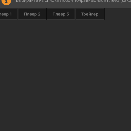
Выбирайте из списка любой понравившийся плеер (како
леер 1
Плеер 2
Плеер 3
Трейлер