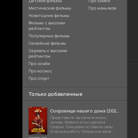
Детские фильмы
Про зомби
Мистические фильмы
Про маньяков
Новогодние фильмы
Фильмы с высоким
рейтингом
Популярные фильмы
Семейные фильмы
Сериалы с высоким
рейтингом
Про зомби
Про космос
Про спорт
Только добавленные
Сокровище нашего дома (2026)
Представьте: вы начали жизнь
заново. Именно это и сделала
Сварна. Она давно оставила свою
опасную работу. Теперь она жена
Анирудха, и у них спокойная жизнь