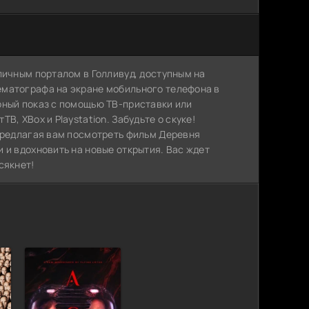
личным порталом в Голливуд, доступным на
ематографа на экране мобильного телефона в
рный показ с помощью ТВ-приставки или
, XBox и Playstation. Забудьте о скуке!
 предлагая вам посмотреть фильм Деревня
 и вдохновить на новые открытия. Вас ждет
сякнет!