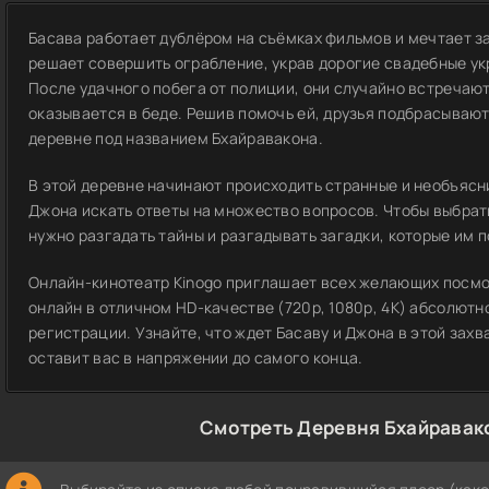
Басава работает дублёром на съёмках фильмов и мечтает за
решает совершить ограбление, украв дорогие свадебные у
После удачного побега от полиции, они случайно встречают
оказывается в беде. Решив помочь ей, друзья подбрасывают
деревне под названием Бхайравакона.
В этой деревне начинают происходить странные и необъясн
Джона искать ответы на множество вопросов. Чтобы выбрат
нужно разгадать тайны и разгадывать загадки, которые им 
Онлайн-кинотеатр Kinogo приглашает всех желающих посмо
онлайн в отличном HD-качестве (720p, 1080p, 4K) абсолютн
регистрации. Узнайте, что ждет Басаву и Джона в этой зах
оставит вас в напряжении до самого конца.
Смотреть Деревня Бхайравако