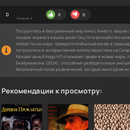
0
0
0
Голосов:
0
Погрузитесь в безграничный мир кино с Киного, вашим 
каждом экране в вашем доме! Ощутите волшебство кин
любой точке мира, превратите обычный вечер в премье
погрузитесь в интерактивное кинопутешествие на СмартТВ
Каждый день Kinogo HD открывает двери в новые миры,
Бхайравакона (2024), способный разбудить ваши эмоции
бесконечный поток развлечений, который никогда не ис
Рекомендации к просмотру: