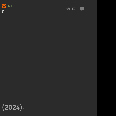
13
1
0
 (2024):