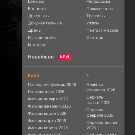
Боевики
Мелодрамы
Военные
Приключения
Детективы
Триллеры
Документальные
Ужасы
Драмы
Фантастические
Исторические
Фэнтези
Комедии
Новейшее
Кино
+
Последние фильмы 2026
Новинки
сериалов 2026
Новинки кино 2026
Сериалы
Фильмы января 2026
января 2026
Фильмы февраля 2026
Сериалы
Фильмы весны 2026
февраля 2026
Фильмы марта 2026
Сериалы весны
Фильмы апреля 2026
2026