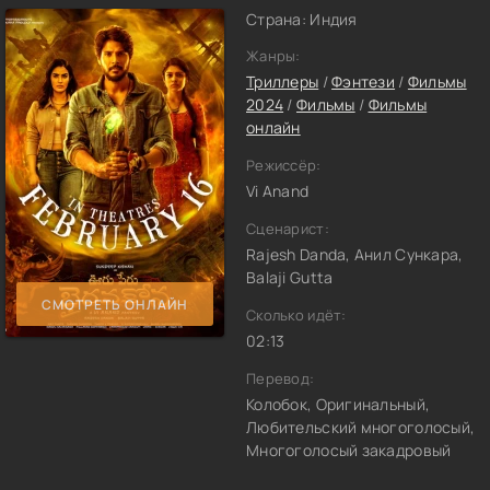
Страна: Индия
Жанры:
Триллеры
/
Фэнтези
/
Фильмы
2024
/
Фильмы
/
Фильмы
онлайн
Режиссёр:
Vi Anand
Сценарист:
Rajesh Danda, Анил Сункара,
Balaji Gutta
СМОТРЕТЬ ОНЛАЙН
Сколько идёт:
02:13
Перевод:
Колобок, Оригинальный,
Любительский многоголосый,
Многоголосый закадровый