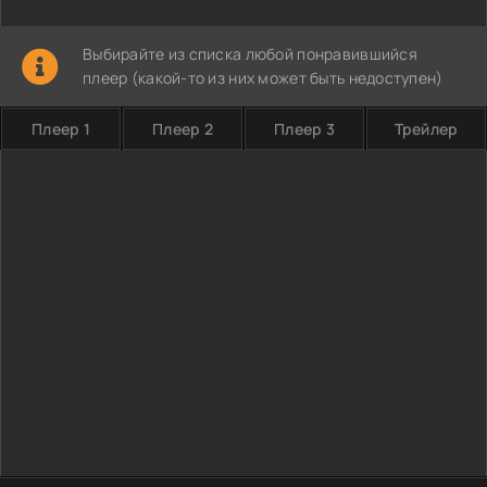
Выбирайте из списка любой понравившийся
плеер (какой-то из них может быть недоступен)
Плеер 1
Плеер 2
Плеер 3
Трейлер