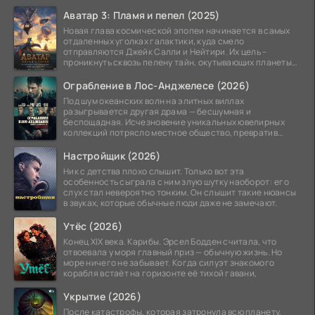
Аватар 3: Пламя и пепел (2025)
Новая глава космической эпопеи начинается в самых
отдаленных уголках галактики, куда смело
отправляются Джейк Салли и Нейтири. Их цель –
проникнуть сквозь пелену тайн, окутывающих планеты
системы
Ограбление в Лос-Анджелесе (2026)
Под шум океанских волн на элитных виллах
разыгрывается другая драма — бесшумная и
беспощадная. Исчезновение уникальных ювелирных
коллекций потрясло местное общество, превратив
побережье из курорта в
Настройщик (2026)
Ник с детства плохо слышит. Только вот эта
особенность сыграла с ним злую шутку наоборот: его
слух стал невероятно тонким. Он слышит такие нюансы
в звуках, которые обычные люди даже не замечают.
Утёс (2026)
Конец XIX века. Карибы. Эрсел Бодден считала, что
отвоевала у моря главный приз — обычную жизнь. Но
море ничего не забывает. Когда силуэт знакомого
корабля встаёт на горизонте её тихой гавани,
Укрытие (2026)
После катастрофы, которая затронула всю планету,