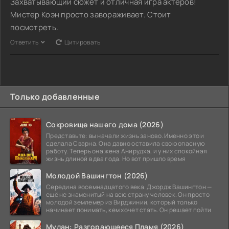
Захватывающий сюжет и отличная игра актеров!
Мистер Коэн просто завораживает. Стоит
посмотреть.
Ответить
Цитировать
Только добавленные
Сокровище нашего дома (2026)
Представьте: вы начали жизнь заново. Именно это и
сделала Сварна. Она давно оставила свою опасную
работу. Теперь она жена Анирудха, и у них спокойная
жизнь длиной в два года. Но вот пришло время
Молодой Вашингтон (2026)
Середина восемнадцатого века. Джордж Вашингтон —
ещё не знаменитый на всю страну человек. Он просто
молодой землемер из Вирджинии, который только
начинает понимать, кем хочет стать. Он решает пойти
Мулан: Разгорающееся Пламя (2026)