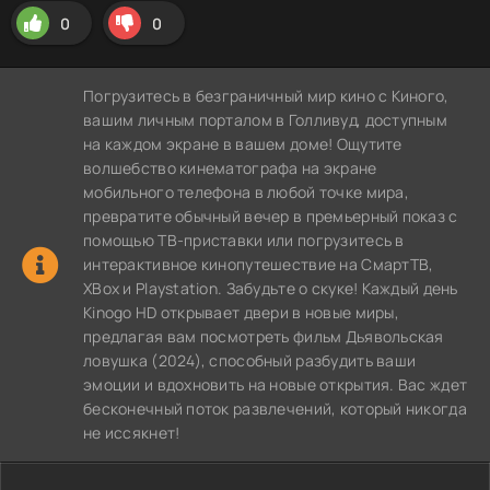
0
0
Погрузитесь в безграничный мир кино с Киного,
вашим личным порталом в Голливуд, доступным
на каждом экране в вашем доме! Ощутите
волшебство кинематографа на экране
мобильного телефона в любой точке мира,
превратите обычный вечер в премьерный показ с
помощью ТВ-приставки или погрузитесь в
интерактивное кинопутешествие на СмартТВ,
XBox и Playstation. Забудьте о скуке! Каждый день
Kinogo HD открывает двери в новые миры,
предлагая вам посмотреть фильм Дьявольская
ловушка (2024), способный разбудить ваши
эмоции и вдохновить на новые открытия. Вас ждет
бесконечный поток развлечений, который никогда
не иссякнет!