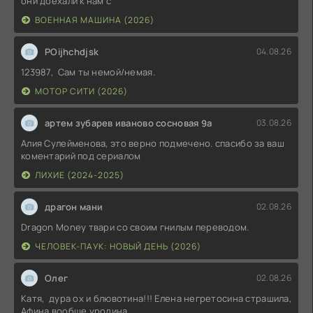
они доехали к нам с
ВОЕННАЯ МАШИНА (2026)
POijhchdjsk
04.08.26
123987, Сам ты немой/немая.
МОТОР СИТИ (2026)
артем зубарев иваново сосновая 9а
03.08.26
Алия Сулейменова, это верно подмечено. спасибо за ваш
коментарий под сериалом
ЛИХИЕ (2024-2025)
драгон мани
02.08.26
Dragon Money твари со своим гнилым переводом.
ЧЕЛОВЕК-ПАУК: НОВЫЙ ДЕНЬ (2026)
Олег
02.08.26
Катя, дура ох и блювотина!!! Елена негретосина страшила,
Афина вообще уродина