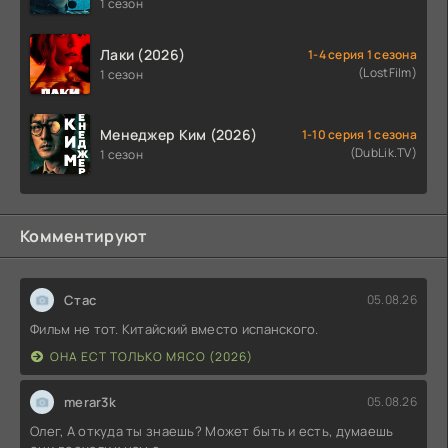
назначения (2026)
1 сезон
Лаки (2026)
1-4 серия 1 сезона
(LostFilm)
1 сезон
Менеджер Ким (2026)
1-10 серия 1 сезона
(DubLik.TV)
1 сезон
Комментируют
Стас
05.08.26
Фильм не тот. Китайский вместо испанского.
ОНА ЕСТ ТОЛЬКО МЯСО (2026)
merar3k
05.08.26
Олег, А откуда ты знаешь? Может быть и есть, думаешь