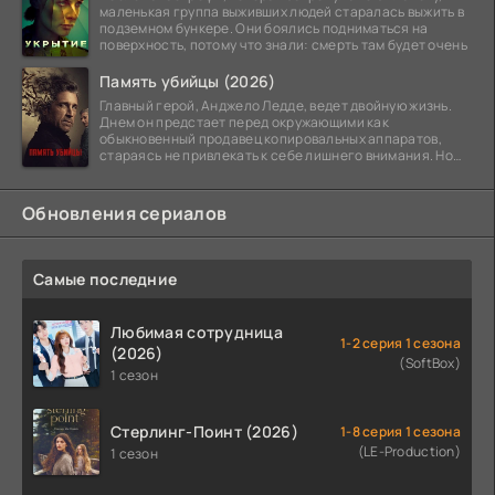
маленькая группа выживших людей старалась выжить в
подземном бункере. Они боялись подниматься на
поверхность, потому что знали: смерть там будет очень
Память убийцы (2026)
Главный герой, Анджело Ледде, ведет двойную жизнь.
Днем он предстает перед окружающими как
обыкновенный продавец копировальных аппаратов,
стараясь не привлекать к себе лишнего внимания. Но
когда
Обновления сериалов
Самые последние
Любимая сотрудница
1-2 серия 1 сезона
(2026)
(SoftBox)
1 сезон
Стерлинг-Поинт (2026)
1-8 серия 1 сезона
(LE-Production)
1 сезон