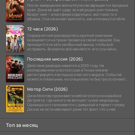
После завершения войны Мулан возвращается в родные
края. Дома её ждёт удар: вся её родня уничтожена.
Вокруг неё — атмосфера коррупции, жестокости и
обмана. Она начинает выяснять, как и почему погибли
72 часа (2026)
Сорокалетний руководитель крупной компании
оказывается на грани провала в своей карьере. Ему
приходится искать необычный выход, чтобы всё
исправить. Внезапно всё меняется: его случайно
добавляют в
Последняя миссия (2026)
Действие разворачивается в 2030 году. На
изолированном участке суши в Тихом океане
регистрируется вспышка опасного вируса. Событие
кажется локальным, но специалисты быстро осознают:
как только
Мотор Сити (2026)
Джон Миллер проживает в неблагополучном районе
Детройта, где никого не волнуют чужие неурядицы.
Однажды он сталкивается с девушкой и теряет голову.
Джона не останавливает даже тот факт, что у неё
Топ за месяц