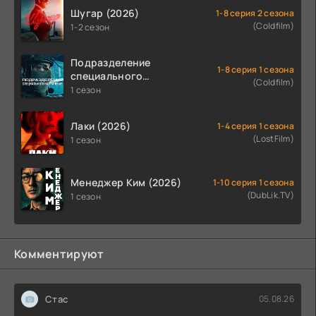
Шугар (2026)
1-8 серия 2 сезона
(Coldfilm)
1-2 сезон
Подразделение
1-8 серия 1 сезона
специального
(Coldfilm)
назначения (2026)
1 сезон
Лаки (2026)
1-4 серия 1 сезона
(LostFilm)
1 сезон
Менеджер Ким (2026)
1-10 серия 1 сезона
(DubLik.TV)
1 сезон
Комментируют
Стас
05.08.26