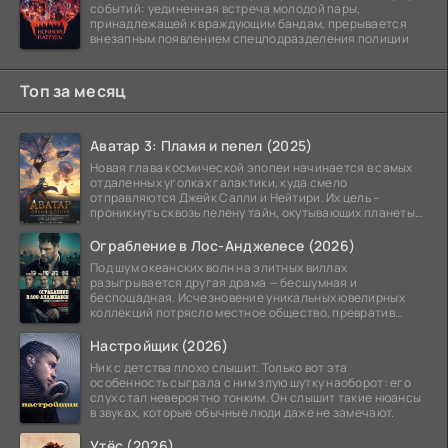
событий: уединенная встреча молодой пары,
принадлежащей к враждующим бандам, прерывается
внезапным появлением спецподразделения полиции
Топ за месяц
Аватар 3: Пламя и пепел (2025)
Новая глава космической эпопеи начинается в самых
отдаленных уголках галактики, куда смело
отправляются Джейк Салли и Нейтири. Их цель –
проникнуть сквозь пелену тайн, окутывающих планеты
системы
Ограбление в Лос-Анджелесе (2026)
Под шум океанских волн на элитных виллах
разыгрывается другая драма — бесшумная и
беспощадная. Исчезновение уникальных ювелирных
коллекций потрясло местное общество, превратив
побережье из курорта в
Настройщик (2026)
Ник с детства плохо слышит. Только вот эта
особенность сыграла с ним злую шутку наоборот: его
слух стал невероятно тонким. Он слышит такие нюансы
в звуках, которые обычные люди даже не замечают.
Утёс (2026)