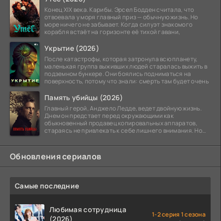
Конец XIX века. Карибы. Эрсел Бодден считала, что
отвоевала у моря главный приз — обычную жизнь. Но
море ничего не забывает. Когда силуэт знакомого
корабля встаёт на горизонте её тихой гавани,
Укрытие (2026)
После катастрофы, которая затронула всю планету,
маленькая группа выживших людей старалась выжить в
подземном бункере. Они боялись подниматься на
поверхность, потому что знали: смерть там будет очень
Память убийцы (2026)
Главный герой, Анджело Ледде, ведет двойную жизнь.
Днем он предстает перед окружающими как
обыкновенный продавец копировальных аппаратов,
стараясь не привлекать к себе лишнего внимания. Но
когда
Обновления сериалов
Самые последние
Любимая сотрудница
1-2 серия 1 сезона
(2026)