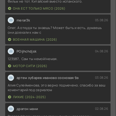
Фильм не тот. Китайский вместо испанского.
ОНА ЕСТ ТОЛЬКО МЯСО (2026)
merar3k
05.08.26
Олег, А откуда ты знаешь? Может быть и есть, думаешь
они доехали к нам с
ВОЕННАЯ МАШИНА (2026)
POijhchdjsk
04.08.26
123987, Сам ты немой/немая.
МОТОР СИТИ (2026)
артем зубарев иваново сосновая 9а
03.08.26
Алия Сулейменова, это верно подмечено. спасибо за ваш
коментарий под сериалом
ЛИХИЕ (2024-2025)
драгон мани
02.08.26