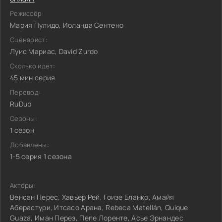
Режиссёр:
Мария Пулидо, Иоланда Сентено
Сценарист:
Луис Мариас, David Zurdo
Сколько идёт:
45 мин серия
Перевод:
RuDub
Сезоны:
1 сезон
Добавлены:
1-5 серия 1 сезона
Актёры:
Венсан Перес, Хавьер Рей, Гоизе Бланко, Амайя
Аберастури, Итсасо Арана, Rebeca Matellán, Quique
Guaza, Иман Перез, Пепе Лоренте, Асье Эрнандес