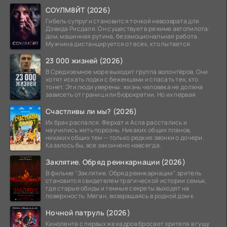
ритуал.
СОУЛМ8ЙТ (2026)
Гибель супруги становится точкой невозврата для
Дэвида Рисдаля. Он существует в режиме автопилота:
дом, машинная рутина, безэмоциональная работа.
Мужчина дистанцируется от всех, кто пытается
23 000 жизней (2026)
В Средиземное море выходит группа волонтёров. Они
хотят искать лодки с беженцами и спасать тех, кто
тонет. Эти люди уверены: жизнь человека не должна
зависеть от границ или бюрократии. Но их первая
Счастливы ли мы? (2026)
Их брак распался. Ферхат и Асла расстались и
научились жить порознь. Никаких общих планов,
никаких общих тем — только редкие звонки о дочери.
Казалось бы, все закончено навсегда.
Заклятие. Обряд реинкарнации (2026)
В фильме "Заклятие. Обряд реинкарнации" зритель
становится свидетелем трагической истории семьи,
где старые обиды и темные секреты выходят на
поверхность. Меган, возвращаясь в родной дом к
Ночной патруль (2026)
Кинолента с первых же кадров бросает зрителя в гущу