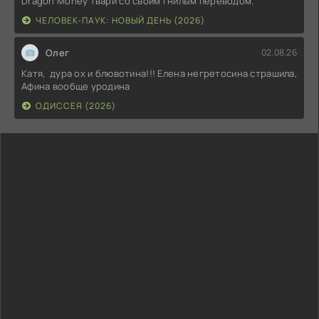
Dragon Money твари со своим гнилым переводом.
ЧЕЛОВЕК-ПАУК: НОВЫЙ ДЕНЬ (2026)
Олег
02.08.26
Катя, дура ох и блювотина!!! Елена негретосина страшила,
Афина вообще уродина
ОДИССЕЯ (2026)