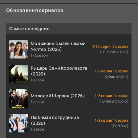
Обновления сериалов
Самые последние
Моя жизнь с мальчиками
1-10 серия 3 сезона
Уолтер (2026)
(LE-Production)
1-3 сезон
Рыцарь Семи Королевств
1-6 серия 1 сезона
(2026)
(Кубик в Кубе)
1 сезон
Молодой Шерлок (2026)
1-8 серия 1 сезона
(HDrezka Studio)
1 сезон
Любимая сотрудница
1-2 серия 1 сезона
(2026)
(SoftBox)
1 сезон