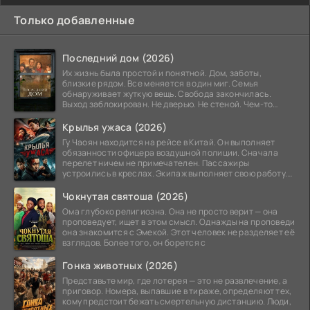
Только добавленные
Последний дом (2026)
Их жизнь была простой и понятной. Дом, заботы,
близкие рядом. Все меняется в один миг. Семья
обнаруживает жуткую вещь. Свобода закончилась.
Выход заблокирован. Не дверью. Не стеной. Чем-то
невидимым.
Крылья ужаса (2026)
Гу Чаоян находится на рейсе в Китай. Он выполняет
обязанности офицера воздушной полиции. Сначала
перелет ничем не примечателен. Пассажиры
устроились в креслах. Экипаж выполняет свою работу.
Лайнер
Чокнутая святоша (2026)
Ома глубоко религиозна. Она не просто верит — она
проповедует, ищет в этом смысл. Однажды на проповеди
она знакомится с Эмекой. Этот человек не разделяет её
взглядов. Более того, он борется с
Гонка животных (2026)
Представьте мир, где лотерея — это не развлечение, а
приговор. Номера, выпавшие в тираже, определяют тех,
кому предстоит бежать смертельную дистанцию. Люди,