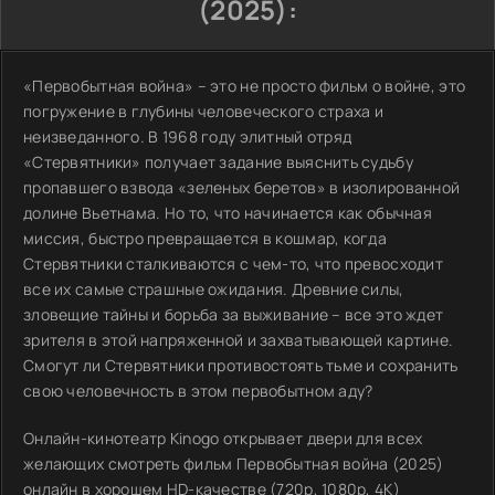
(2025):
«Первобытная война» – это не просто фильм о войне, это
погружение в глубины человеческого страха и
неизведанного. В 1968 году элитный отряд
«Стервятники» получает задание выяснить судьбу
пропавшего взвода «зеленых беретов» в изолированной
долине Вьетнама. Но то, что начинается как обычная
миссия, быстро превращается в кошмар, когда
Стервятники сталкиваются с чем-то, что превосходит
все их самые страшные ожидания. Древние силы,
зловещие тайны и борьба за выживание – все это ждет
зрителя в этой напряженной и захватывающей картине.
Смогут ли Стервятники противостоять тьме и сохранить
свою человечность в этом первобытном аду?
Онлайн-кинотеатр Kinogo открывает двери для всех
желающих смотреть фильм Первобытная война (2025)
онлайн в хорошем HD-качестве (720p, 1080p, 4K)