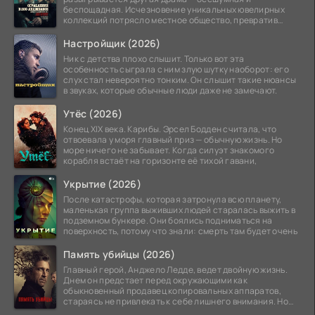
беспощадная. Исчезновение уникальных ювелирных
коллекций потрясло местное общество, превратив
побережье из курорта в
Настройщик (2026)
Ник с детства плохо слышит. Только вот эта
особенность сыграла с ним злую шутку наоборот: его
слух стал невероятно тонким. Он слышит такие нюансы
в звуках, которые обычные люди даже не замечают.
Утёс (2026)
Конец XIX века. Карибы. Эрсел Бодден считала, что
отвоевала у моря главный приз — обычную жизнь. Но
море ничего не забывает. Когда силуэт знакомого
корабля встаёт на горизонте её тихой гавани,
Укрытие (2026)
После катастрофы, которая затронула всю планету,
маленькая группа выживших людей старалась выжить в
подземном бункере. Они боялись подниматься на
поверхность, потому что знали: смерть там будет очень
Память убийцы (2026)
Главный герой, Анджело Ледде, ведет двойную жизнь.
Днем он предстает перед окружающими как
обыкновенный продавец копировальных аппаратов,
стараясь не привлекать к себе лишнего внимания. Но
когда