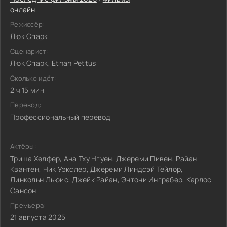
онлайн
Режиссёр:
Люк Спарк
Сценарист:
Люк Спарк, Ethan Pettus
Сколько идёт:
2 ч 15 мин
Перевод:
Профессиональный перевод
Актёры:
Триша Хелфер, Ана Тху Нгуен, Джереми Пивен, Райан
Квантен, Ник Уэкслер, Джереми Линдсэй Тейлор,
Линкольн Льюис, Джейк Райан, Энтони Инграбер, Карлос
Сансон
Премьера:
21 августа 2025