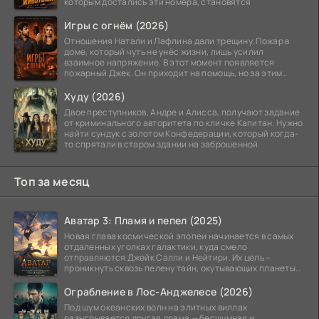
которым достались эти номера, становятся
Игры с огнём (2026)
Отношения Натали и Лафлина дали трещину. Пожар в
доме, который чуть не унёс жизни, лишь усилил
взаимное напряжение. В этот момент появляется
пожарный Джек. Он приходит на помощь, но за этим
стоит его
Худу (2026)
Двое преступников, Андре и Алисса, получают задание
от криминального авторитета по кличке Капитан. Нужно
найти сундук с золотом Конфедерации, который когда-
то спрятали в старом здании на заброшенной
Топ за месяц
Аватар 3: Пламя и пепел (2025)
Новая глава космической эпопеи начинается в самых
отдаленных уголках галактики, куда смело
отправляются Джейк Салли и Нейтири. Их цель –
проникнуть сквозь пелену тайн, окутывающих планеты
системы
Ограбление в Лос-Анджелесе (2026)
Под шум океанских волн на элитных виллах
разыгрывается другая драма — бесшумная и