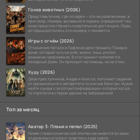
Гонка животных (2026)
Представьте мир, где лотерея — это не развлечение, а
приговор. Номера, выпавшие в тираже, определяют тех,
кому предстоит бежать смертельную дистанцию. Люди,
которым достались эти номера, становятся
Игры с огнём (2026)
Отношения Натали и Лафлина дали трещину. Пожар в
доме, который чуть не унёс жизни, лишь усилил
взаимное напряжение. В этот момент появляется
пожарный Джек. Он приходит на помощь, но за этим
стоит его
Худу (2026)
Двое преступников, Андре и Алисса, получают задание
от криминального авторитета по кличке Капитан. Нужно
найти сундук с золотом Конфедерации, который когда-
то спрятали в старом здании на заброшенной
Топ за месяц
Аватар 3: Пламя и пепел (2025)
Новая глава космической эпопеи начинается в самых
отдаленных уголках галактики, куда смело