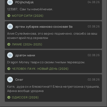
POijhchdjsk
04.08.26
123987, Сам ты немой/немая.
МОТОР СИТИ (2026)
артем зубарев иваново сосновая 9а
03.08.26
Алия Сулейменова, это верно подмечено. спасибо за ваш
коментарий под сериалом
ЛИХИЕ (2024-2025)
драгон мани
02.08.26
Dragon Money твари со своим гнилым переводом.
ЧЕЛОВЕК-ПАУК: НОВЫЙ ДЕНЬ (2026)
Олег
02.08.26
Катя, дура ох и блювотина!!! Елена негретосина страшила,
Афина вообще уродина
ОДИССЕЯ (2026)