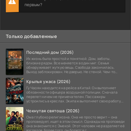
первым?
Только добавленные
Последний дом (2026)
Их жизнь была простой и понятной. Дом, заботы,
близкие рядом. Все меняется в один миг. Семья
обнаруживает жуткую вещь. Свобода закончилась.
Выход заблокирован. Не дверью. Не стеной. Чем-то
невидимым.
Крылья ужаса (2026)
Гу Чаоян находится на рейсе в Китай. Он выполняет
обязанности офицера воздушной полиции. Сначала
перелет ничем не примечателен. Пассажиры
устроились в креслах. Экипаж выполняет свою работу.
Лайнер
Чокнутая святоша (2026)
Ома глубоко религиозна. Она не просто верит — она
проповедует, ищет в этом смысл. Однажды на проповеди
она знакомится с Эмекой. Этот человек не разделяет её
взглядов. Более того, он борется с