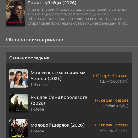
Память убийцы (2026)
Главный герой, Анджело Ледде, ведет двойную жизнь.
Днем он предстает перед окружающими как
обыкновенный продавец копировальных аппаратов,
стараясь не привлекать к себе лишнего внимания. Но
когда
Обновления сериалов
Самые последние
Моя жизнь с мальчиками
1-10 серия 3 сезона
Уолтер (2026)
(LE-Production)
1-3 сезон
Рыцарь Семи Королевств
1-6 серия 1 сезона
(2026)
(Кубик в Кубе)
1 сезон
Молодой Шерлок (2026)
1-8 серия 1 сезона
(HDrezka Studio)
1 сезон