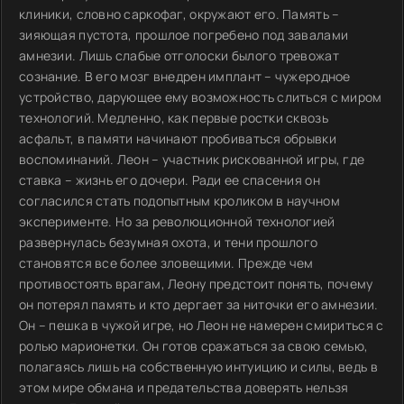
клиники, словно саркофаг, окружают его. Память –
зияющая пустота, прошлое погребено под завалами
амнезии. Лишь слабые отголоски былого тревожат
сознание. В его мозг внедрен имплант – чужеродное
устройство, дарующее ему возможность слиться с миром
технологий. Медленно, как первые ростки сквозь
асфальт, в памяти начинают пробиваться обрывки
воспоминаний. Леон – участник рискованной игры, где
ставка – жизнь его дочери. Ради ее спасения он
согласился стать подопытным кроликом в научном
эксперименте. Но за революционной технологией
развернулась безумная охота, и тени прошлого
становятся все более зловещими. Прежде чем
противостоять врагам, Леону предстоит понять, почему
он потерял память и кто дергает за ниточки его амнезии.
Он – пешка в чужой игре, но Леон не намерен смириться с
ролью марионетки. Он готов сражаться за свою семью,
полагаясь лишь на собственную интуицию и силы, ведь в
этом мире обмана и предательства доверять нельзя