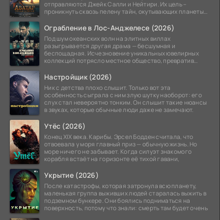
отправляются Джейк Салли и Нейтири. Их цель –
проникнуть сквозь пелену тайн, окутывающих планеты
системы
Ограбление в Лос-Анджелесе (2026)
Под шум океанских волн на элитных виллах
разыгрывается другая драма — бесшумная и
беспощадная. Исчезновение уникальных ювелирных
коллекций потрясло местное общество, превратив
побережье из курорта в
Настройщик (2026)
Ник с детства плохо слышит. Только вот эта
особенность сыграла с ним злую шутку наоборот: его
слух стал невероятно тонким. Он слышит такие нюансы
в звуках, которые обычные люди даже не замечают.
Утёс (2026)
Конец XIX века. Карибы. Эрсел Бодден считала, что
отвоевала у моря главный приз — обычную жизнь. Но
море ничего не забывает. Когда силуэт знакомого
корабля встаёт на горизонте её тихой гавани,
Укрытие (2026)
После катастрофы, которая затронула всю планету,
маленькая группа выживших людей старалась выжить в
подземном бункере. Они боялись подниматься на
поверхность, потому что знали: смерть там будет очень