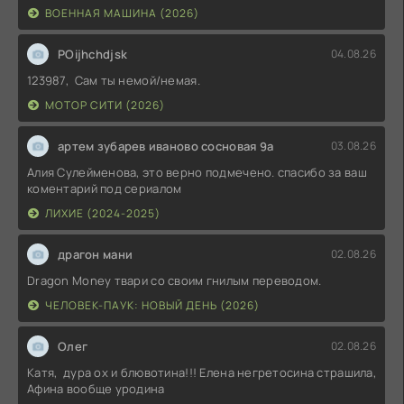
ВОЕННАЯ МАШИНА (2026)
POijhchdjsk
04.08.26
123987, Сам ты немой/немая.
МОТОР СИТИ (2026)
артем зубарев иваново сосновая 9а
03.08.26
Алия Сулейменова, это верно подмечено. спасибо за ваш
коментарий под сериалом
ЛИХИЕ (2024-2025)
драгон мани
02.08.26
Dragon Money твари со своим гнилым переводом.
ЧЕЛОВЕК-ПАУК: НОВЫЙ ДЕНЬ (2026)
Олег
02.08.26
Катя, дура ох и блювотина!!! Елена негретосина страшила,
Афина вообще уродина