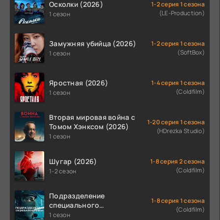
Осколки (2026)
1-2 серия 1 сезона
(LE-Production)
1 сезон
Замужняя убийца (2026)
1-2 серия 1 сезона
(SoftBox)
1 сезон
Яростная (2026)
1-4 серия 1 сезона
(Coldfilm)
1 сезон
Вторая мировая война с
1-20 серия 1 сезона
Томом Хэнксом (2026)
(HDrezka Studio)
1 сезон
Шугар (2026)
1-8 серия 2 сезона
(Coldfilm)
1-2 сезон
Подразделение
1-8 серия 1 сезона
специального
(Coldfilm)
назначения (2026)
1 сезон