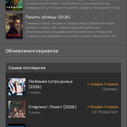
подземном бункере. Они боялись подниматься на
поверхность, потому что знали: смерть там будет очень
Память убийцы (2026)
Главный герой, Анджело Ледде, ведет двойную жизнь.
Днем он предстает перед окружающими как
обыкновенный продавец копировальных аппаратов,
стараясь не привлекать к себе лишнего внимания. Но
когда
Обновления сериалов
Самые последние
Любимая сотрудница
1-2 серия 1 сезона
(2026)
(SoftBox)
1 сезон
Стерлинг-Поинт (2026)
1-8 серия 1 сезона
(LE-Production)
1 сезон