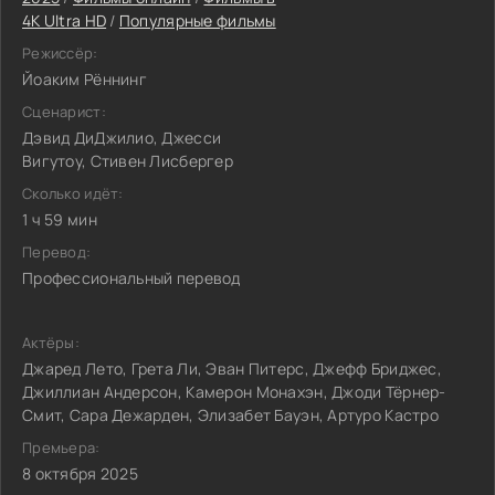
4K Ultra HD
/
Популярные фильмы
Режиссёр:
Йоаким Рённинг
Сценарист:
Дэвид ДиДжилио, Джесси
Вигутоу, Стивен Лисбергер
Сколько идёт:
1 ч 59 мин
Перевод:
Профессиональный перевод
Актёры:
Джаред Лето, Грета Ли, Эван Питерс, Джефф Бриджес,
Джиллиан Андерсон, Камерон Монахэн, Джоди Тёрнер-
Смит, Сара Дежарден, Элизабет Бауэн, Артуро Кастро
Премьера:
8 октября 2025