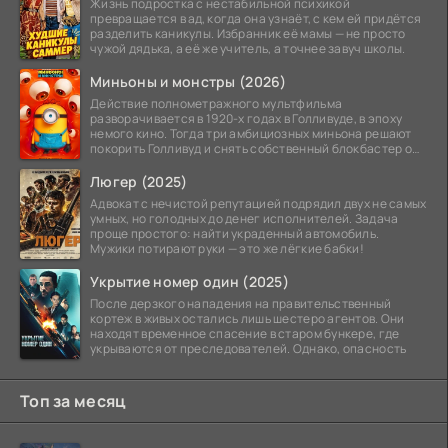
Жизнь подростка с нестабильной психикой
превращается в ад, когда она узнаёт, с кем ей придётся
разделить каникулы. Избранник её мамы — не просто
чужой дядька, а её же учитель, а точнее завуч школы.
Миньоны и монстры (2026)
Действие полнометражного мультфильма
разворачивается в 1920-х годах в Голливуде, в эпоху
немого кино. Тогда три амбициозных миньона решают
покорить Голливуд и снять собственный блокбастер о
монстрах.
Люгер (2025)
Адвокат с нечистой репутацией подрядил двух не самых
умных, но голодных до денег исполнителей. Задача
проще простого: найти украденный автомобиль.
Мужики потирают руки — это же лёгкие бабки!
Укрытие номер один (2025)
После дерзкого нападения на правительственный
кортеж в живых остались лишь шестеро агентов. Они
находят временное спасение в старом бункере, где
укрываются от преследователей. Однако, опасность
Топ за месяц