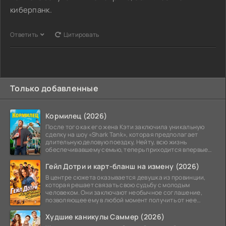
киберпанк.
Ответить
Цитировать
Только добавленные
Кормилец (2026)
После того как его жена Кэти заключила уникальную
сделку на шоу «Shark Tank», которая предполагает
длительную деловую поездку, Нейту, всю жизнь
обеспечивавшему семью, теперь приходится впервые
стать
Гейл Дотри и карт-бланш на измену (2026)
В центре сюжета оказывается девушка из провинции,
которая решает связать свою судьбу с молодым
человеком. Они заключают необычное соглашение,
позволяющее ему в любой момент получить от нее
прощение
Худшие каникулы Саммер (2026)