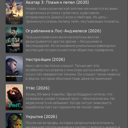
Аватар 3: Пламя и пепел (2025)
Новая глава космической эпопеи начинается в самых
отдаленных уголках галактики, куда смело
отправляются Джейк Салли и Нейтири. Их цель –
проникнуть сквозь пелену тайн, окутывающих планеты
системы
Ограбление в Лос-Анджелесе (2026)
Под шум океанских волн на элитных виллах
разыгрывается другая драма — бесшумная и
беспощадная. Исчезновение уникальных ювелирных
коллекций потрясло местное общество, превратив
побережье из курорта в
Настройщик (2026)
Ник с детства плохо слышит. Только вот эта
особенность сыграла с ним злую шутку наоборот: его
слух стал невероятно тонким. Он слышит такие нюансы
в звуках, которые обычные люди даже не замечают.
Утёс (2026)
Конец XIX века. Карибы. Эрсел Бодден считала, что
отвоевала у моря главный приз — обычную жизнь. Но
море ничего не забывает. Когда силуэт знакомого
корабля встаёт на горизонте её тихой гавани,
Укрытие (2026)
После катастрофы, которая затронула всю планету,
маленькая группа выживших людей старалась выжить в