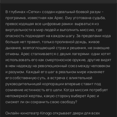
В глубинах «Сетки» создан идеальный боевой разум –
программа, известная как Арес. Ему уготована судьба,
превосходящая все цифровые рамки: вырваться из
виртуальности в мир людей и выполнить миссию, где
опасность поджидает на каждом шагу. За пределами кода
больше нет правил, только проливной дождь, живое
дыхание, всепоглощающий страх и решения, не знающие
отмены. Арес сталкивается с двумя лагерями: одни хотят
использовать его как смертоносное оружие, другие видят
в нем надежду на революционный союз между человеком
и разумом. Каждый его шаг в реальном мире изменяет
его собственную суть, а встреча с влиятельной
руководительницей корпорации впервые ставит под
сомнение истинность его цели. Когда миссия потребует
непомерной жертвы, какую сторону выберет Арес и
сможет ли он сохранить свою свободу?
Онлайн-кинотеатр Kinogo открывает двери для всех