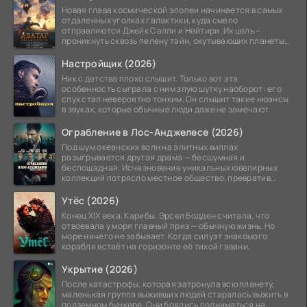
Новая глава космической эпопеи начинается в самых
отдаленных уголках галактики, куда смело
отправляются Джейк Салли и Нейтири. Их цель –
проникнуть сквозь пелену тайн, окутывающих планеты
системы
Настройщик (2026)
Ник с детства плохо слышит. Только вот эта
особенность сыграла с ним злую шутку наоборот: его
слух стал невероятно тонким. Он слышит такие нюансы
в звуках, которые обычные люди даже не замечают.
Ограбление в Лос-Анджелесе (2026)
Под шум океанских волн на элитных виллах
разыгрывается другая драма — бесшумная и
беспощадная. Исчезновение уникальных ювелирных
коллекций потрясло местное общество, превратив
побережье из курорта в
Утёс (2026)
Конец XIX века. Карибы. Эрсел Бодден считала, что
отвоевала у моря главный приз — обычную жизнь. Но
море ничего не забывает. Когда силуэт знакомого
корабля встаёт на горизонте её тихой гавани,
Укрытие (2026)
После катастрофы, которая затронула всю планету,
маленькая группа выживших людей старалась выжить в
подземном бункере. Они боялись подниматься на