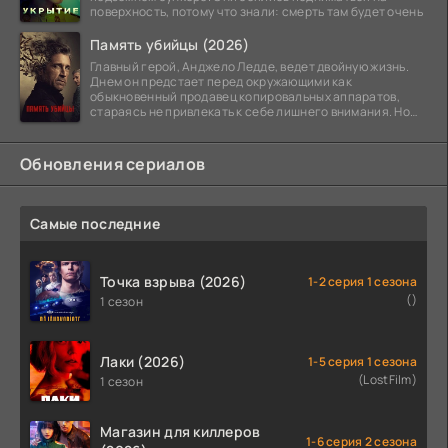
поверхность, потому что знали: смерть там будет очень
Память убийцы (2026)
Главный герой, Анджело Ледде, ведет двойную жизнь.
Днем он предстает перед окружающими как
обыкновенный продавец копировальных аппаратов,
стараясь не привлекать к себе лишнего внимания. Но
когда
Обновления сериалов
Самые последние
Точка взрыва (2026)
1-2 серия 1 сезона
()
1 сезон
Лаки (2026)
1-5 серия 1 сезона
(LostFilm)
1 сезон
Магазин для киллеров
1-6 серия 2 сезона