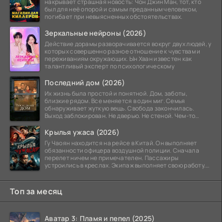
накрывает страшная новость: Чон Джин Ман, тот, кто
был для неё опорой и самым преданным человеком,
погибает при невыясненных обстоятельствах.
Зеркальные нейроны (2026)
Действие дорамы разворачивается вокруг двух людей, у
которых совершенно разное отношение к чувствам и
переживаниям окружающих. Ын Хван известен как
талантливый эксперт по психологическому
Последний дом (2026)
Их жизнь была простой и понятной. Дом, заботы,
близкие рядом. Все меняется в один миг. Семья
обнаруживает жуткую вещь. Свобода закончилась.
Выход заблокирован. Не дверью. Не стеной. Чем-то
невидимым.
Крылья ужаса (2026)
Гу Чаоян находится на рейсе в Китай. Он выполняет
обязанности офицера воздушной полиции. Сначала
перелет ничем не примечателен. Пассажиры
устроились в креслах. Экипаж выполняет свою работу.
Лайнер
Топ за месяц
Аватар 3: Пламя и пепел (2025)