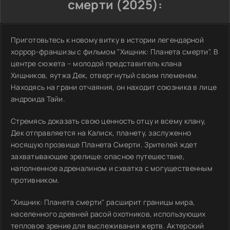
смерти (2025):
Приготовьтесь к новому витку в истории легендарной
хоррор-франшизы с фильмом "Хищник: Планета смерти". В
центре сюжета – молодой представитель клана
Хищников, яутжа Дек, отвергнутый своим племенем.
Находясь на грани отчаяния, он находит союзника в лице
андроида Тайи.
Стремясь доказать свою ценность отцу и всему клану,
Дек отправляется на Калиск, планету, заслуженно
носящую прозвище Планета Смерти. Зрителей ждет
захватывающее зрелище: опасное путешествие,
наполненное адреналином и схватка с могущественным
противником.
"Хищник: Планета смерти" расширит границы мира,
населенного древней расой охотников, использующих
тепловое зрение для выслеживания жертв. Актерский