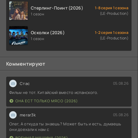
Стерлинг-Поинт (2026)
1-8 серия 1 сезона
(LE-Production)
1 сезон
Осколки (2026)
1-2 серия 1 сезона
(LE-Production)
1 сезон
Комментируют
Стас
05.08.26
Фильм не тот. Китайский вместо испанского.
ОНА ЕСТ ТОЛЬКО МЯСО (2026)
merar3k
05.08.26
Олег, А откуда ты знаешь? Может быть и есть, думаешь
они доехали к нам с
ВОЕННАЯ МАШИНА (2026)