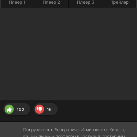
Плеер 1
Плеер 2
Плеер 3
Трейлер
102
16
Погрузитесь в безграничный мир кино с Киного,
вашим личным порталом в Голливуд, доступным