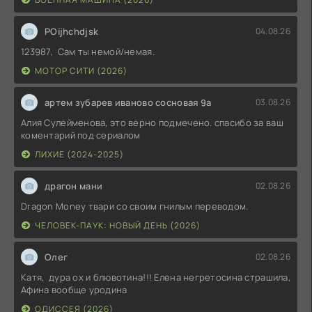
POijhchdjsk
04.08.26
123987, Сам ты немой/немая.
МОТОР СИТИ (2026)
артем зубарев иваново сосновая 9а
03.08.26
Алия Сулейменова, это верно подмечено. спасибо за ваш
коментарий под сериалом
ЛИХИЕ (2024-2025)
драгон мани
02.08.26
Dragon Money твари со своим гнилым переводом.
ЧЕЛОВЕК-ПАУК: НОВЫЙ ДЕНЬ (2026)
Олег
02.08.26
Катя, дура ох и блювотина!!! Елена негретосина страшила,
Афина вообще уродина
ОДИССЕЯ (2026)