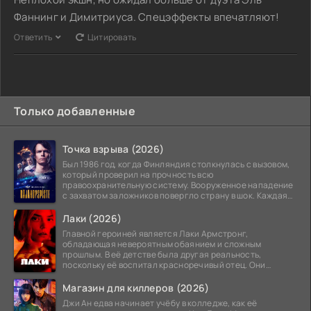
Фаннинг и Димитриуса. Спецэффекты впечатляют!
Ответить
Цитировать
Только добавленные
Точка взрыва (2026)
Был 1986 год, когда Финляндия столкнулась с вызовом,
который проверил на прочность всю
правоохранительную систему. Вооруженное нападение
с захватом заложников повергло страну в шок. Каждая
минута той
Лаки (2026)
Главной героиней является Лаки Армстронг,
обладающая невероятным обаянием и сложным
прошлым. В её детстве была другая реальность,
поскольку её воспитал красноречивый отец. Они
постоянно перемещались,
Магазин для киллеров (2026)
Джи Ан едва начинает учёбу в колледже, как её