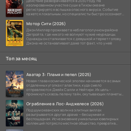
Действие разворачивается в 2030 году. На
изолированном участке суши в Тихом океане
регистрируется вспышка опасного вируса. Событие
кажется локальным, но специалисты быстро осознают:
как только
Мотор Сити (2026)
Джон Миллер проживает в неблагополучном районе
Детройта, где никого не волнуют чужие неурядицы.
Однажды он сталкивается с девушкой и теряет голову.
Джона не останавливает даже тот факт, что у неё
Топ за месяц
Аватар 3: Пламя и пепел (2025)
Новая глава космической эпопеи начинается в самых
отдаленных уголках галактики, куда смело
отправляются Джейк Салли и Нейтири. Их цель –
проникнуть сквозь пелену тайн, окутывающих планеты
системы
Ограбление в Лос-Анджелесе (2026)
Под шум океанских волн на элитных виллах
разыгрывается другая драма — бесшумная и
беспощадная. Исчезновение уникальных ювелирных
коллекций потрясло местное общество, превратив
побережье из курорта в