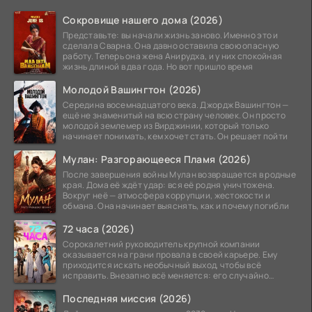
Сокровище нашего дома (2026)
Представьте: вы начали жизнь заново. Именно это и
сделала Сварна. Она давно оставила свою опасную
работу. Теперь она жена Анирудха, и у них спокойная
жизнь длиной в два года. Но вот пришло время
Молодой Вашингтон (2026)
Середина восемнадцатого века. Джордж Вашингтон —
ещё не знаменитый на всю страну человек. Он просто
молодой землемер из Вирджинии, который только
начинает понимать, кем хочет стать. Он решает пойти
Мулан: Разгорающееся Пламя (2026)
После завершения войны Мулан возвращается в родные
края. Дома её ждёт удар: вся её родня уничтожена.
Вокруг неё — атмосфера коррупции, жестокости и
обмана. Она начинает выяснять, как и почему погибли
72 часа (2026)
Сорокалетний руководитель крупной компании
оказывается на грани провала в своей карьере. Ему
приходится искать необычный выход, чтобы всё
исправить. Внезапно всё меняется: его случайно
добавляют в
Последняя миссия (2026)