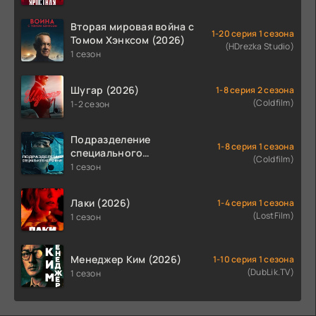
Вторая мировая война с
1-20 серия 1 сезона
Томом Хэнксом (2026)
(HDrezka Studio)
1 сезон
Шугар (2026)
1-8 серия 2 сезона
(Coldfilm)
1-2 сезон
Подразделение
1-8 серия 1 сезона
специального
(Coldfilm)
назначения (2026)
1 сезон
Лаки (2026)
1-4 серия 1 сезона
(LostFilm)
1 сезон
Менеджер Ким (2026)
1-10 серия 1 сезона
(DubLik.TV)
1 сезон