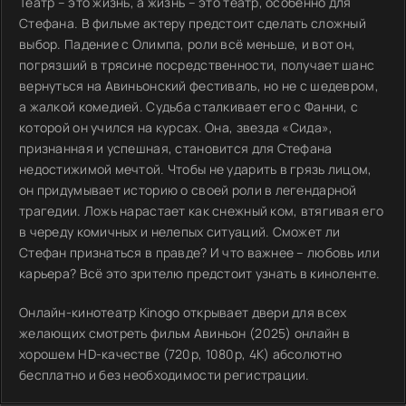
Театр – это жизнь, а жизнь – это театр, особенно для
Стефана. В фильме актеру предстоит сделать сложный
выбор. Падение с Олимпа, роли всё меньше, и вот он,
погрязший в трясине посредственности, получает шанс
вернуться на Авиньонский фестиваль, но не с шедевром,
а жалкой комедией. Судьба сталкивает его с Фанни, с
которой он учился на курсах. Она, звезда «Сида»,
признанная и успешная, становится для Стефана
недостижимой мечтой. Чтобы не ударить в грязь лицом,
он придумывает историю о своей роли в легендарной
трагедии. Ложь нарастает как снежный ком, втягивая его
в череду комичных и нелепых ситуаций. Сможет ли
Стефан признаться в правде? И что важнее – любовь или
карьера? Всё это зрителю предстоит узнать в киноленте.
Онлайн-кинотеатр Kinogo открывает двери для всех
желающих смотреть фильм Авиньон (2025) онлайн в
хорошем HD-качестве (720p, 1080p, 4K) абсолютно
бесплатно и без необходимости регистрации.