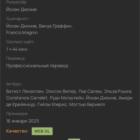
Режиссёр:
Йохан Дионне
Сценарист:
Йохан Дионне, Бенуа Граффин,
Francis Magnin
Сколько идёт:
1 ч 44 мин
Перевод:
Профессиональный перевод
Актёры:
Батист Лекаплен, Элисон Вилер, Лье Салем, Эльза Рушке,
Constance Carrelet, Руди Милштейн, Йохан Дионне, Амори
де Крейянкур, Гийом Клерис, Мэттью Бернелл
Премьера:
16 января 2025
Качество:
WEB-DL