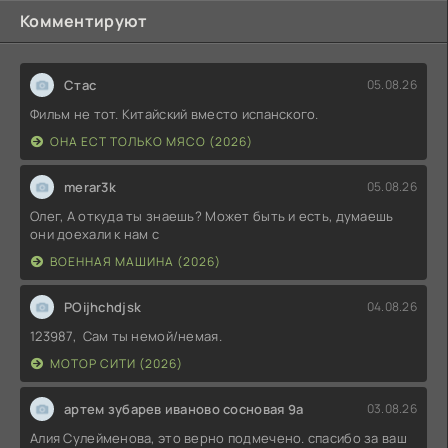
Комментируют
Стас
05.08.26
Фильм не тот. Китайский вместо испанского.
ОНА ЕСТ ТОЛЬКО МЯСО (2026)
merar3k
05.08.26
Олег, А откуда ты знаешь? Может быть и есть, думаешь
они доехали к нам с
ВОЕННАЯ МАШИНА (2026)
POijhchdjsk
04.08.26
123987, Сам ты немой/немая.
МОТОР СИТИ (2026)
артем зубарев иваново сосновая 9а
03.08.26
Алия Сулейменова, это верно подмечено. спасибо за ваш