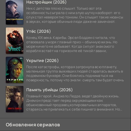
Настройщик (2026)
Ник с детства плохо слышит. Только вот эта
особенность сыграла с ним злую шутку наоборот: его
слух стал невероятно тонким. Он слышит такие нюансы
в звуках, которые обычные люди даже не замечают.
Утёс (2026)
Конец XIX века. Карибы. Эрсел Бодден считала, что
отвоевала у моря главный приз — обычную жизнь. Но
море ничего не забывает. Когда силуэт знакомого
корабля встаёт на горизонте её тихой гавани,
Укрытие (2026)
После катастрофы, которая затронула всю планету,
маленькая группа выживших людей старалась выжить в
подземном бункере. Они боялись подниматься на
поверхность, потому что знали: смерть там будет очень
Память убийцы (2026)
Главный герой, Анджело Ледде, ведет двойную жизнь.
Днем он предстает перед окружающими как
обыкновенный продавец копировальных аппаратов,
стараясь не привлекать к себе лишнего внимания. Но
когда
Обновления сериалов