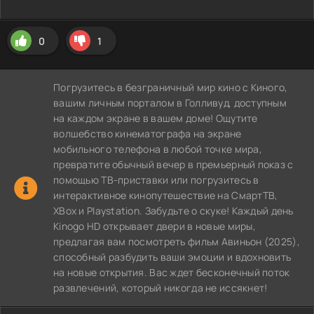
0
1
Погрузитесь в безграничный мир кино с Киного,
вашим личным порталом в Голливуд, доступным
на каждом экране в вашем доме! Ощутите
волшебство кинематографа на экране
мобильного телефона в любой точке мира,
превратите обычный вечер в премьерный показ с
помощью ТВ-приставки или погрузитесь в
интерактивное кинопутешествие на СмартТВ,
XBox и Playstation. Забудьте о скуке! Каждый день
Kinogo HD открывает двери в новые миры,
предлагая вам посмотреть фильм Авиньон (2025),
способный разбудить ваши эмоции и вдохновить
на новые открытия. Вас ждет бесконечный поток
развлечений, который никогда не иссякнет!